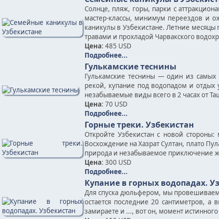
Солнце, пляж, горы, парки с аттракцион
мастер-классы, минимум переездов и ож
каникулы в Узбекистане. Летние месяцы
травами и прохладой Чарвакского водох
Цена
: 485 USD
Подробнее...
Гулькамские теснины
Гулькамские теснины — один из самых 
рекой, купание под водопадом и отдых
незабываемые виды всего в 2 часах от Та
Цена
: 70 USD
Подробнее...
Горные треки. Узбекистан
Откройте Узбекистан с новой стороны:
Восхождение на Хазрат Султан, плато Пу
природа и незабываемое приключение жд
Цена
: 300 USD
Подробнее...
Купание в горных водопадах. У
Для спуска дюльфером, мы провешиваем ве
остается последние 20 сантиметров, а
замираете и ..., вот он, момент истинног