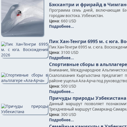
Бэккантри и фрирайд в Чимган
Программа семь дней, включающая Бэ
городам востока. Узбекистан.
Цена
: 660 USD
Подробнее...
Пик Хан-Тенгри 6995 м. c юга. В
Пик Хан-Тенгри 6995 м. с юга. Восхожден
Цена
: 3100 USD
Подробнее...
Спортивные сборы в альплагере
Внимание, Международное Альпинистско
Скалолазания Кыргызстана предлагает 
районе ущелья Ала-Арча под руководств
Цена
: 500 USD
Подробнее...
Причуды природы Узбекистана
Данный маршрут позволяет познакоми
Трехдневный маршрут Самарканд-Самарк
Цена
: 300 USD
Подробнее...
Семейные каникулы в Узбекист