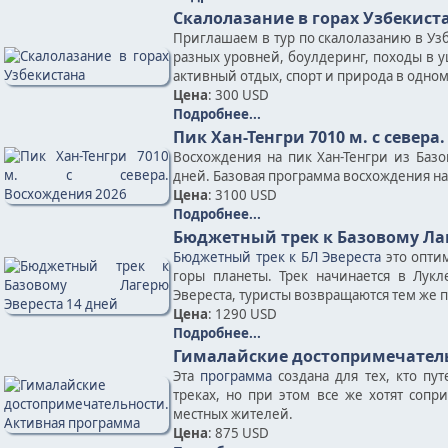
Скалолазание в горах Узбекист
Приглашаем в тур по скалолазанию в Узб
разных уровней, боулдеринг, походы в у
активный отдых, спорт и природа в одно
Цена
: 300 USD
Подробнее...
Пик Хан-Тенгри 7010 м. с севера
Восхождения на пик Хан-Тенгри из Баз
дней. Базовая программа восхождения на п
Цена
: 3100 USD
Подробнее...
Бюджетный трек к Базовому Лаг
Бюджетный трек к БЛ Эвереста
это опти
горы планеты. Трек начинается в Лукл
Эвереста, туристы возвращаются тем же п
Цена
: 1290 USD
Подробнее...
Гималайские достопримечател
Эта
программа
создана для тех, кто пу
треках, но при этом все же хотят соп
местных жителей.
Цена
: 875 USD