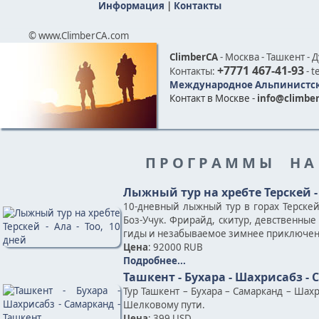
Информация
|
Контакты
© www.ClimberCA.com
ClimberCA
- Москва - Ташкент - 
+7771 467-41-93
Контакты:
- t
Международное Альпинистск
Контакт в Москве -
info@climber
П Р О Г Р А М М Ы Н А
Лыжный тур на хребте Терскей - 
10-дневный лыжный тур в горах Терскей
Боз-Учук. Фрирайд, скитур, девственны
гиды и незабываемое зимнее приключен
Цена
: 92000 RUB
Подробнее...
Ташкент - Бухара - Шахрисабз -
Тур Ташкент – Бухара – Самарканд – Шах
Шелковому пути.
Цена
: 399 USD