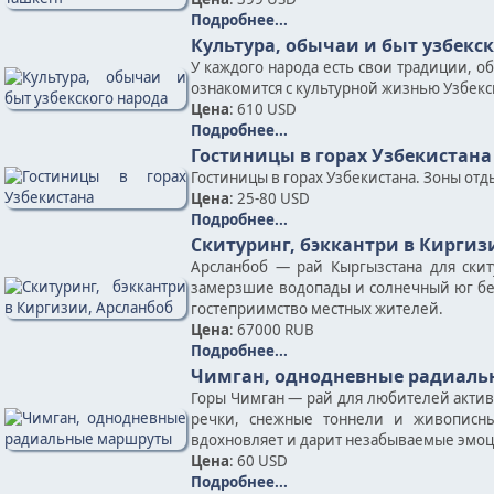
Подробнее...
Культура, обычаи и быт узбекс
У каждого народа есть свои традиции, о
ознакомится с культурной жизнью Узбекск
Цена
: 610 USD
Подробнее...
Гостиницы в горах Узбекистана
Гостиницы в горах Узбекистана. Зоны отд
Цена
: 25-80 USD
Подробнее...
Скитуринг, бэккантри в Киргиз
Арсланбоб — рай Кыргызстана для скит
замерзшие водопады и солнечный юг без 
гостеприимство местных жителей.
Цена
: 67000 RUB
Подробнее...
Чимган, однодневные радиал
Горы Чимган — рай для любителей акти
речки, снежные тоннели и живописн
вдохновляет и дарит незабываемые эмоц
Цена
: 60 USD
Подробнее...