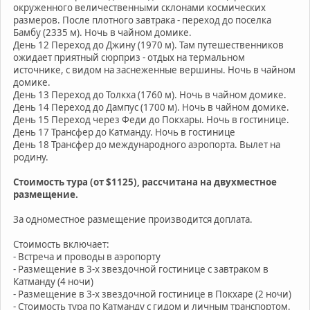
окруженного величественными склонами космических
размеров. После плотного завтрака - переход до поселка
Бамбу (2335 м). Ночь в чайном домике.
День 12 Переход до Джину (1970 м). Там путешественников
ожидает приятный сюрприз - отдых на термальном
источнике, с видом на заснеженные вершины. Ночь в чайном
домике.
День 13 Переход до Толкха (1760 м). Ночь в чайном домике.
День 14 Переход до Дампус (1700 м). Ночь в чайном домике.
День 15 Переход через Феди до Покхары. Ночь в гостинице.
День 17 Трансфер до Катманду. Ночь в гостинице
День 18 Трансфер до международного аэропорта. Вылет на
родину.
Стоимость тура (от $1125), рассчитана на двухместное
размещение.
За одноместное размещение производится доплата.
Стоимость включает:
- Встреча и проводы в аэропорту
- Размещение в 3-х звездочной гостинице с завтраком в
Катманду (4 ночи)
- Размещение в 3-х звездочной гостинице в Покхаре (2 ночи)
- Стоимость тура по Катманду с гидом и личным транспортом.