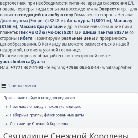
вертолетная, при необходимости питание, аренда снаряжения БЛ,
повара, портеры, гиды с опытом восхождения на
Эверест
и пр. - для
ваших
экспедиций на любую гору
Гималаев со стороны Непала:
Джомолунгма (Эверест) (8848 м)
,
Аннапурна I (8091 м)
,
Манаслу
(8156 м)
,
Массив Дхаулагири
и др.
а также на
высочайшие пики
планеты:
Пик Чо Ойю (Чо-Ою) 8201
м и
Шиша Пангма 8027 м
со
стороны
Тибета
. Гарантируем
реальные цены
и прозрачность
ценообразования. В Катманду вы можете разместиться в нашей
недорогой, но очень уютной гостинице.
По всем вопросам обращайтесь по электронной почте:
your.climberca@ya.ru
Или:
+7771 467-41-93
- telegram;
+7966 065-53-44
- whatsapp/viber
Главное меню
Приглашаю пойду в поход экспедицию
Приглашаю пойду в поход экспедицию
►
Наборные группы, фиксированные даты
►
Святилище Снежной Королевы
►
Святилище Снежной Королевы