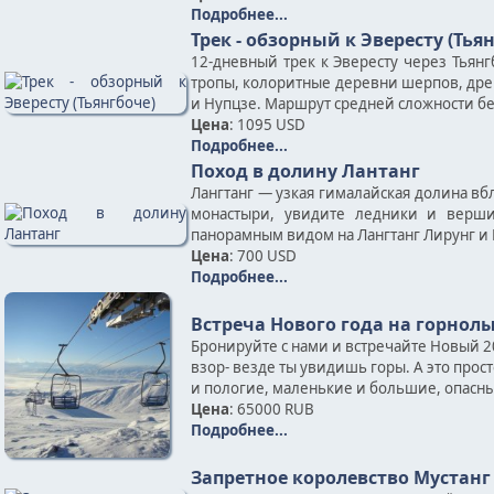
Подробнее...
Трек - обзорный к Эвересту (Тья
12-дневный трек к Эвересту через Тьян
тропы, колоритные деревни шерпов, дре
и Нупцзе. Маршрут средней сложности б
Цена
: 1095 USD
Подробнее...
Поход в долину Лантанг
Лангтанг — узкая гималайская долина вб
монастыри, увидите ледники и верши
панорамным видом на Лангтанг Лирунг и 
Цена
: 700 USD
Подробнее...
Встреча Нового года на горно
Бронируйте с нами и встречайте Новый 2
взор- везде ты увидишь горы. А это прос
и пологие, маленькие и большие, опасные
Цена
: 65000 RUB
Подробнее...
Запретное королевство Мустанг