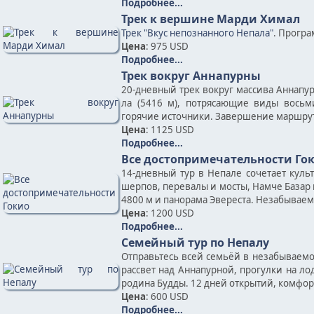
Подробнее...
Трек к вершине Марди Химал
Трек "Вкус непознанного Непала"
. Програ
Цена
: 975 USD
Подробнее...
Трек вокруг Аннапурны
20-дневный трек вокруг массива Аннапу
ла (5416 м), потрясающие виды восьм
горячие источники. Завершение маршру
Цена
: 1125 USD
Подробнее...
Все достопримечательности Го
14-дневный тур в Непале сочетает кул
шерпов, перевалы и мосты, Намче Базар 
4800 м и панорама Эвереста. Незабываем
Цена
: 1200 USD
Подробнее...
Семейный тур по Непалу
Отправьтесь всей семьёй в незабываемое
рассвет над Аннапурной, прогулки на л
родина Будды. 12 дней открытий, комфорт
Цена
: 600 USD
Подробнее...