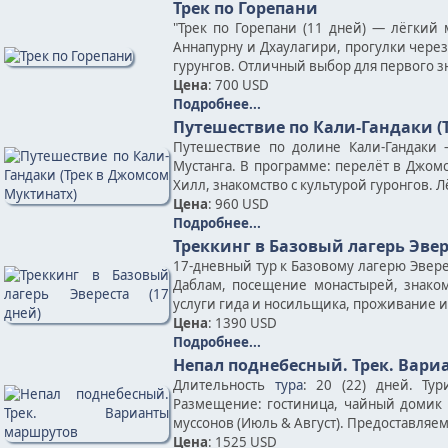
Трек по Горепани
"Трек по Горепани (11 дней) — лёгкий 
Аннапурну и Дхаулагири, прогулки чере
гурунгов. Отличный выбор для первого з
Цена
: 700 USD
Подробнее...
Путешествие по Кали-Гандаки (
Путешествие по долине Кали-Гандаки
Мустанга. В программе: перелёт в Джомс
Хилл, знакомство с культурой гуронгов. 
Цена
: 960 USD
Подробнее...
Треккинг в Базовый лагерь Эвер
17-дневный тур к Базовому лагерю Эверес
Даблам, посещение монастырей, знаком
услуги гида и носильщика, проживание и
Цена
: 1390 USD
Подробнее...
Непал поднебесный. Трек. Вар
Длительность
тура
: 20 (22) дней. Ту
Размещение: гостиница, чайный домик 
муссонов (Июль & Август). Предоставляе
Цена
: 1525 USD