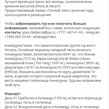
Лучшее время для трека: все месяцы, за исключением
времени муссонов (Июль & Август)
Предоставляемый сервис: Полный пакет, включая гида,
носильщиков и размещение
Чтобы
забронировать тур или получить больше
информации
, связывайтесь с нами, используя следующие
контакты:
your.climberca@ya.ru
; +7771 467-41-93 – telegram
+7966 065-53-44 - whatsapp/viber
Аннапурна Гимал - это самая интересная группа гор всего
Непала. Основные вершины западной части великого
Аннапурна Гимал, включая Хинчули (6441 м) - это Южная
Аннапурна (7279 м), Варах Шикар (Varah Shikar) (также
называемой Клык ( The Fang ) 7647 м ), Аннапурна I (8091 м),
Дхаулагири I (8167 м) Аннапурна III (7855 м) и Маччапучаре
(6993 м). Вершины расположены по кругу, диаметром 10
миль, в центре которого покрытый льдом амфитеатр. Это
место называют святилище Аннапурны. Туда мы направляем
свой путь.
Маршрут
День 01 Прибытие в Катманду (1350 м), встреча и переезд до
гостиницы. Ночь в гостинице.
День 02 Экскурсионный день в Катманду. Ночь в гостинице.