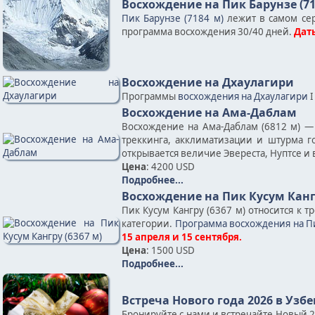
Восхождение на Пик Барунзе (71
Пик Барунзе (7184 м)
лежит в самом сер
программа восхождения 30/40 дней.
Даты
Восхождение на Дхаулагири
Программы
восхождения на Дхаулагири
I
Восхождение на Ама-Даблам
Восхождение на Ама-Даблам (6812 м) —
треккинга, акклиматизации и штурма 
открывается величие Эвереста, Нуптсе и 
Цена
: 4200 USD
Подробнее...
Восхождение на Пик Кусум Кангр
Пик Кусум Кангру (6367 м) относится к 
категории.
Программа восхождения на Пи
15 апреля и 15 сентября.
Цена
: 1500 USD
Подробнее...
Встреча Нового года 2026 в Узб
Бронируйте с нами и встречайте Новый 