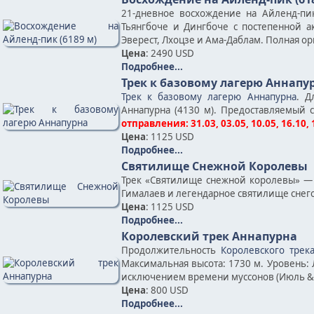
21-дневное восхождение на Айленд-пи
Тьянгбоче и Дингбоче с постепенной
Эверест, Лхоцзе и Ама-Даблам. Полная о
Цена
: 2490 USD
Подробнее...
Трек к базовому лагерю Аннапу
Трек к базовому лагерю Аннапурна
. Д
Аннапурна (4130 м). Предоставляемый 
отправления: 31.03, 03.05, 10.05, 16.10, 
Цена
: 1125 USD
Подробнее...
Святилище Снежной Королевы
Трек «Святилище снежной королевы» — 
Гималаев и легендарное святилище снег
Цена
: 1125 USD
Подробнее...
Королевский трек Аннапурна
Продолжительность
Королевского трек
Максимальная высота: 1730 м. Уровень: 
исключением времени муссонов (Июль & 
Цена
: 800 USD
Подробнее...