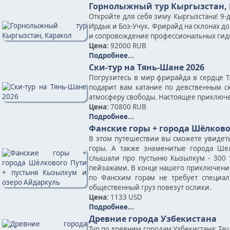
Горнолыжный тур Кыргызстан,
Откройте для себя зиму Кыргызстана! 9-
Ирдык и Боз-Учук. Фрирайд на склонах до
и сопровождение профессиональных гид
Цена
: 92000 RUB
Подробнее...
Ски-тур на Тянь-Шане 2026
Погрузитесь в мир фрирайда в сердце Т
подарит вам катание по девственным с
атмосферу свободы. Настоящее приключе
Цена
: 70800 RUB
Подробнее...
Фанские горы + города Шёлково
В этом путешествии вы сможете увидет
горы. А также знаменитые города Шел
слышали про пустыню Кызылкум - 300 т
пейзажами. В конце нашего приключение
по Фанским горам не требует специал
общественный груз повезут ослики.
Цена
: 1133 USD
Подробнее...
Древние города Узбекистана
Тур по древним городам Узбекистана: Таш