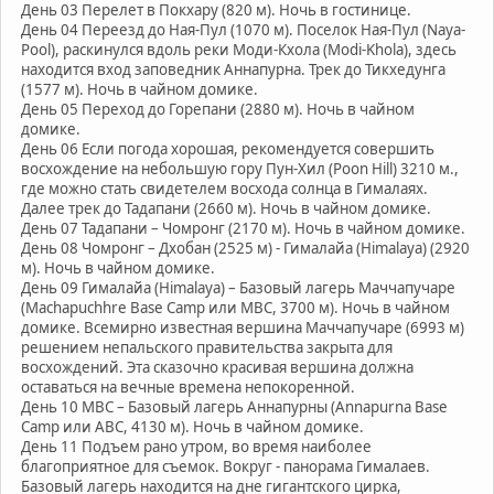
День 03 Перелет в Покхару (820 м). Ночь в гостинице.
День 04 Переезд до Ная-Пул (1070 м). Поселок Ная-Пул (Naya-
Pool), раскинулся вдоль реки Моди-Кхола (Modi-Khola), здесь
находится вход заповедник Аннапурна. Трек до Тикхедунга
(1577 м). Ночь в чайном домике.
День 05 Переход до Горепани (2880 м). Ночь в чайном
домике.
День 06 Если погода хорошая, рекомендуется совершить
восхождение на небольшую гору Пун-Хил (Poon Hill) 3210 м.,
где можно стать свидетелем восхода солнца в Гималаях.
Далее трек до Тадапани (2660 м). Ночь в чайном домике.
День 07 Тадапани – Чомронг (2170 м). Ночь в чайном домике.
День 08 Чомронг – Дхобан (2525 м) - Гималайа (Himalaya) (2920
м). Ночь в чайном домике.
День 09 Гималайа (Himalaya) – Базовый лагерь Маччапучаре
(Machapuchhre Base Camp или MBC, 3700 м). Ночь в чайном
домике. Всемирно известная вершина Маччапучаре (6993 м)
решением непальского правительства закрыта для
восхождений. Эта сказочно красивая вершина должна
оставаться на вечные времена непокоренной.
День 10 MBC – Базовый лагерь Аннапурны (Annapurna Base
Camp или ABC, 4130 м). Ночь в чайном домике.
День 11 Подъем рано утром, во время наиболее
благоприятное для съемок. Вокруг - панорама Гималаев.
Базовый лагерь находится на дне гигантского цирка,