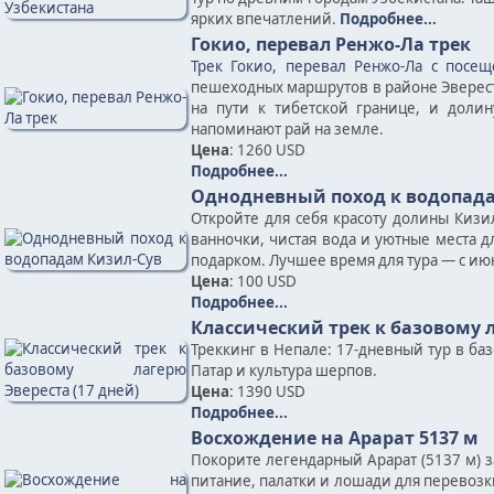
ярких впечатлений.
Подробнее...
Гокио, перевал Ренжо-Ла трек
Трек Гокио, перевал Ренжо-Ла с посещ
пешеходных маршрутов в районе Эвереста
на пути к тибетской границе, и доли
напоминают рай на земле.
Цена
: 1260 USD
Подробнее...
Однодневный поход к водопада
Откройте для себя красоту долины Киз
ванночки, чистая вода и уютные места д
подарком. Лучшее время для тура — с июн
Цена
: 100 USD
Подробнее...
Классический трек к базовому л
Треккинг в Непале: 17-дневный тур в ба
Патар и культура шерпов.
Цена
: 1390 USD
Подробнее...
Восхождение на Арарат 5137 м
Покорите легендарный Арарат (5137 м) 
питание, палатки и лошади для перевозк