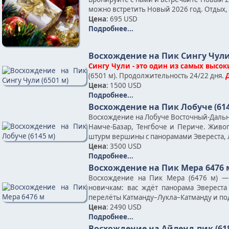
можно встретить Новый 2026 год. Отдых, 
Цена
: 695 USD
Подробнее...
Восхождение на Пик Сингу Чули 
Сингу Чули - это один из самых высок
(6501 м). Продолжительность 24/22 дня.
Цена
: 1500 USD
Подробнее...
Восхождение на Пик Лобуче (614
Восхождение на Лобуче Восточный-Дальни
Намче-Базар, Тенгбоче и Периче. Жив
штурм вершины с панорамами Эвереста, Л
Цена
: 3500 USD
Подробнее...
Восхождение на Пик Мера 6476 
Восхождение на Пик Мера (6476 м) —
новичкам: вас ждёт панорама Эвереста
перелёты Катманду–Лукла–Катманду и по
Цена
: 2490 USD
Подробнее...
Восхождение на Айленд-пик (61