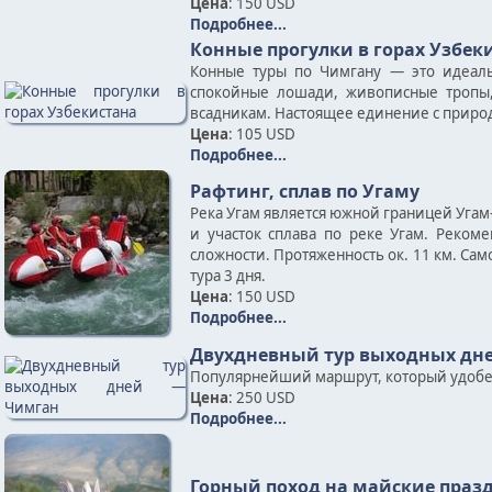
Цена
: 150 USD
Подробнее...
Конные прогулки в горах Узбек
Конные туры по Чимгану — это идеаль
спокойные лошади, живописные тропы
всадникам. Настоящее единение с природ
Цена
: 105 USD
Подробнее...
Рафтинг, сплав по Угаму
Река Угам является южной границей Угам
и участок сплава по реке Угам. Реком
сложности. Протяженность ок. 11 км. Сам
тура 3 дня.
Цена
: 150 USD
Подробнее...
Двухдневный тур выходных дн
Популярнейший маршрут, который удобен д
Цена
: 250 USD
Подробнее...
Горный поход на майские праз