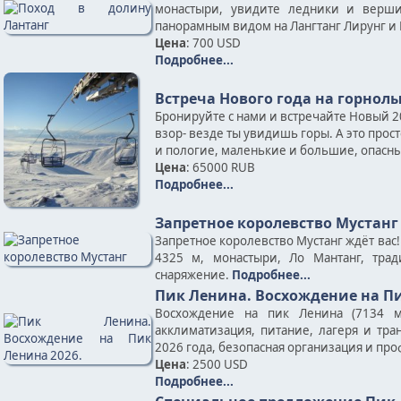
монастыри, увидите ледники и верши
панорамным видом на Лангтанг Лирунг и 
Цена
: 700 USD
Подробнее...
Встреча Нового года на горно
Бронируйте с нами и встречайте Новый 2
взор- везде ты увидишь горы. А это прос
и пологие, маленькие и большие, опасные
Цена
: 65000 RUB
Подробнее...
Запретное королевство Мустанг
Запретное королевство Мустанг ждёт вас
4325 м, монастыри, Ло Мантанг, тра
снаряжение.
Подробнее...
Пик Ленина. Восхождение на Пи
Восхождение на пик Ленина (7134 м
акклиматизация, питание, лагеря и тр
2026 года, безопасная организация и пр
Цена
: 2500 USD
Подробнее...