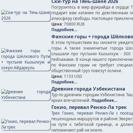
Ски-тур на Тянь-Шане 2026
Погрузитесь в мир фрирайда в сердце Т
подарит вам катание по девственным с
атмосферу свободы. Настоящее приключе
Цена
: 70800 RUB
Подробнее...
Фанские горы + города Шёлково
В этом путешествии вы сможете увидет
горы. А также знаменитые города Шел
слышали про пустыню Кызылкум - 300 т
пейзажами. В конце нашего приключение
по Фанским горам не требует специал
общественный груз повезут ослики.
Цена
: 1133 USD
Подробнее...
Древние города Узбекистана
Тур по древним городам Узбекистана: Таш
ярких впечатлений.
Подробнее...
Гокио, перевал Ренжо-Ла трек
Трек Гокио, перевал Ренжо-Ла с посещ
пешеходных маршрутов в районе Эвереста
на пути к тибетской границе, и доли
напоминают рай на земле.