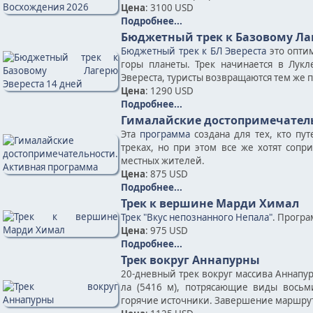
Цена
: 3100 USD
Подробнее...
Бюджетный трек к Базовому Лаг
Бюджетный трек к БЛ Эвереста
это опти
горы планеты. Трек начинается в Лукл
Эвереста, туристы возвращаются тем же п
Цена
: 1290 USD
Подробнее...
Гималайские достопримечател
Эта
программа
создана для тех, кто пу
треках, но при этом все же хотят соп
местных жителей.
Цена
: 875 USD
Подробнее...
Трек к вершине Марди Химал
Трек "Вкус непознанного Непала"
. Програ
Цена
: 975 USD
Подробнее...
Трек вокруг Аннапурны
20-дневный трек вокруг массива Аннапу
ла (5416 м), потрясающие виды восьм
горячие источники. Завершение маршру