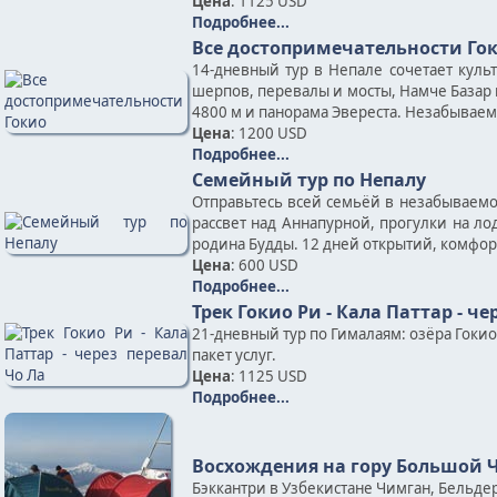
Цена
: 1125 USD
Подробнее...
Все достопримечательности Го
14-дневный тур в Непале сочетает кул
шерпов, перевалы и мосты, Намче Базар 
4800 м и панорама Эвереста. Незабываем
Цена
: 1200 USD
Подробнее...
Семейный тур по Непалу
Отправьтесь всей семьёй в незабываемое
рассвет над Аннапурной, прогулки на л
родина Будды. 12 дней открытий, комфорт
Цена
: 600 USD
Подробнее...
Трек Гокио Ри - Кала Паттар - че
21-дневный тур по Гималаям: озёра Гокио
пакет услуг.
Цена
: 1125 USD
Подробнее...
Восхождения на гору Большой Ч
Бэккантри в Узбекистане Чимган, Бельде