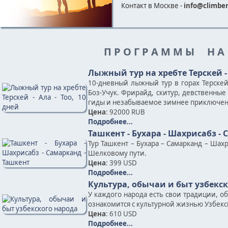
Контакт в Москве -
info@climber
П Р О Г Р А М М Ы Н А
Лыжный тур на хребте Терскей - 
10-дневный лыжный тур в горах Терскей
Боз-Учук. Фрирайд, скитур, девственны
гиды и незабываемое зимнее приключен
Цена
: 92000 RUB
Подробнее...
Ташкент - Бухара - Шахрисабз -
Тур Ташкент – Бухара – Самарканд – Шах
Шелковому пути.
Цена
: 399 USD
Подробнее...
Культура, обычаи и быт узбекс
У каждого народа есть свои традиции, о
ознакомится с культурной жизнью Узбекск
Цена
: 610 USD
Подробнее...