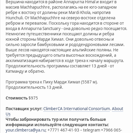
Вершина находится в районе Annapurna Himal и входит в
массив Machhapuchhre, располагаясь на ее юго-западном
ребре к востоку от долины реки Mardi Khola, напротив
Hiunchuli. От Machhapuchhre на северо-востоке отделена
ребром и перевалом. Поскольку гора находится в стороне от
входа в Annapurna Sanctuary - она довольно редко посещается.
Немногие путешественники посещают долины и ребра
южной стороны Марди Химал. Они довольно отвесны и
сильно заросли бамбуковыми и рододендроновыми лесами.
Выше лесов находятся настоящие альпийские поляны. Не
требуется предыдущего опыта высотных восхождений, а
акклиматизация набирается в ходе трека к началу маршрута.
Продолжительность программы составляет 13 дней - от
Катманду и обратно.
Программа трека к Пику Марди Химал (5587 м).
Продолжительность 13 дней.
Стоимость
$975
Поставщик услуг:
ClimberCA International Consortium
.
About
Us
Чтобы забронировать тур или получить больше
информации используйте следующие контакты:
your.climberca@ya.ru
; +7771 467-41-93 – telegram +7966 065-