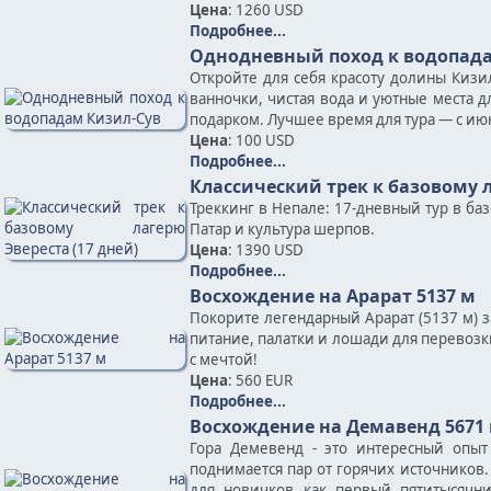
Цена
: 1260 USD
Подробнее...
Однодневный поход к водопада
Откройте для себя красоту долины Киз
ванночки, чистая вода и уютные места д
подарком. Лучшее время для тура — с июн
Цена
: 100 USD
Подробнее...
Классический трек к базовому л
Треккинг в Непале: 17-дневный тур в ба
Патар и культура шерпов.
Цена
: 1390 USD
Подробнее...
Восхождение на Арарат 5137 м
Покорите легендарный Арарат (5137 м) 
питание, палатки и лошади для перевозк
с мечтой!
Цена
: 560 EUR
Подробнее...
Восхождение на Демавенд 5671
Гора Демевенд - это интересный опыт
поднимается пар от горячих источников.
для новичков как первый пятитысячн