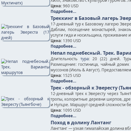
Хилл, знакомство с культурой гуронгов. 
Цена
: 960 USD
Подробнее...
Треккинг в Базовый лагерь Эвер
17-дневный тур к Базовому лагерю Эверес
Даблам, посещение монастырей, знаком
услуги гида и носильщика, проживание и
Цена
: 1390 USD
Подробнее...
Непал поднебесный. Трек. Вар
Длительность
тура
: 20 (22) дней. Ту
Размещение: гостиница, чайный домик 
муссонов (Июль & Август). Предоставляе
Цена
: 1525 USD
Подробнее...
Трек - обзорный к Эвересту (Тья
12-дневный трек к Эвересту через Тьян
тропы, колоритные деревни шерпов, дре
и Нупцзе. Маршрут средней сложности б
Цена
: 1095 USD
Подробнее...
Поход в долину Лантанг
Лангтанг — узкая гималайская долина вб