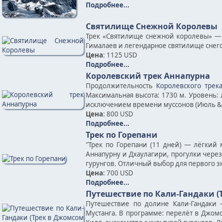
Подробнее...
Святилище Снежной Королевы
Трек «Святилище снежной королевы» — 
Гималаев и легендарное святилище снег
Цена
: 1125 USD
Подробнее...
Королевский трек Аннапурна
Продолжительность
Королевского трек
Максимальная высота: 1730 м. Уровень: 
исключением времени муссонов (Июль & 
Цена
: 800 USD
Подробнее...
Трек по Горепани
"Трек по Горепани (11 дней) — лёгкий 
Аннапурну и Дхаулагири, прогулки чере
гурунгов. Отличный выбор для первого з
Цена
: 700 USD
Подробнее...
Путешествие по Кали-Гандаки (
Путешествие по долине Кали-Гандаки
Мустанга. В программе: перелёт в Джомс