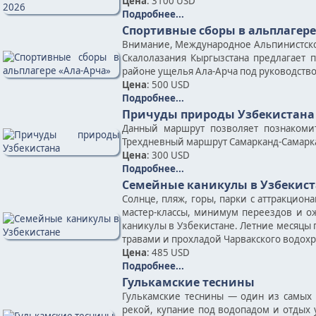
Цена
: 3100 USD
Подробнее...
Спортивные сборы в альплагере
Внимание, Международное Альпинистско
Скалолазания Кыргызстана предлагает 
районе ущелья Ала-Арча под руководств
Цена
: 500 USD
Подробнее...
Причуды природы Узбекистана
Данный маршрут позволяет познакоми
Трехдневный маршрут Самарканд-Самарк
Цена
: 300 USD
Подробнее...
Семейные каникулы в Узбекист
Солнце, пляж, горы, парки с аттракцион
мастер-классы, минимум переездов и ож
каникулы в Узбекистане. Летние месяцы
травами и прохладой Чарвакского водох
Цена
: 485 USD
Подробнее...
Гулькамские теснины
Гулькамские теснины — один из самых 
рекой, купание под водопадом и отдых