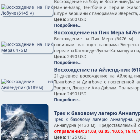
Восхождение на Лобуче Восточный-Дальни
Намче-Базар, Тенгбоче и Периче. Жив
штурм вершины с панорамами Эвереста, Л
Цена
: 3500 USD
Подробнее...
Восхождение на Пик Мера 6476 
Восхождение на Пик Мера (6476 м) —
новичкам: вас ждёт панорама Эвереста
перелёты Катманду–Лукла–Катманду и по
Цена
: 2490 USD
Подробнее...
Восхождение на Айленд-пик (61
21-дневное восхождение на Айленд-пи
Тьянгбоче и Дингбоче с постепенной
Эверест, Лхоцзе и Ама-Даблам. Полная о
Цена
: 2490 USD
Подробнее...
Трек к базовому лагерю Аннапу
Трек к базовому лагерю Аннапурна
. Д
Аннапурна (4130 м). Предоставляемый 
отправления: 31.03, 03.05, 10.05, 16.10, 
Цена
: 1125 USD