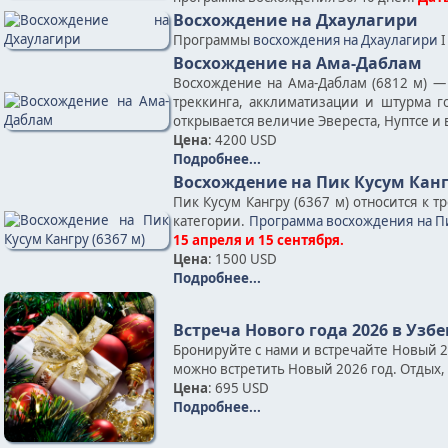
Восхождение на Дхаулагири
Программы
восхождения на Дхаулагири
I
Восхождение на Ама-Даблам
Восхождение на Ама-Даблам (6812 м) —
треккинга, акклиматизации и штурма 
открывается величие Эвереста, Нуптсе и 
Цена
: 4200 USD
Подробнее...
Восхождение на Пик Кусум Кангр
Пик Кусум Кангру (6367 м) относится к 
категории.
Программа восхождения на Пи
15 апреля и 15 сентября.
Цена
: 1500 USD
Подробнее...
Встреча Нового года 2026 в Узб
Бронируйте с нами и встречайте Новый 
можно встретить Новый 2026 год. Отдых, 
Цена
: 695 USD
Подробнее...