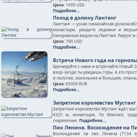
Цена
: 1095 USD
Подробнее...
Поход в долину Лантанг
Лангтанг — узкая гималайская долина вб
монастыри, увидите ледники и верши
панорамным видом на Лангтанг Лирунг и 
Цена
: 700 USD
Подробнее...
Встреча Нового года на горно
Бронируйте с нами и встречайте Новый 2
взор- везде ты увидишь горы. А это прос
и пологие, маленькие и большие, опасные
Цена
: 65000 RUB
Подробнее...
Запретное королевство Мустанг
Запретное королевство Мустанг ждёт вас
4325 м, монастыри, Ло Мантанг, тра
снаряжение.
Подробнее...
Пик Ленина. Восхождение на Пи
Восхождение на пик Ленина (7134 м