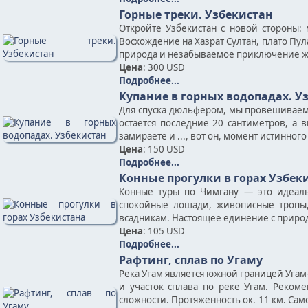
Горные треки. Узбекистан
Откройте Узбекистан с новой стороны:
Восхождение на Хазрат Султан, плато Пу
природа и незабываемое приключение жд
Цена
: 300 USD
Подробнее...
Купание в горных водопадах. У
Для спуска дюльфером, мы провешиваем ве
остается последние 20 сантиметров, а
замираете и ..., вот он, момент истинног
Цена
: 150 USD
Подробнее...
Конные прогулки в горах Узбек
Конные туры по Чимгану — это идеаль
спокойные лошади, живописные тропы
всадникам. Настоящее единение с природ
Цена
: 105 USD
Подробнее...
Рафтинг, сплав по Угаму
Река Угам является южной границей Угам
и участок сплава по реке Угам. Реком
сложности. Протяженность ок. 11 км. Сам