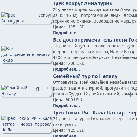
Трек вокруг Аннапурны
20-дневный трек вокруг массива Аннапу
ла (5416 м), потрясающие виды восьм
горячие источники. Завершение маршру
Цена
: 1125 USD
Подробнее...
Все достопримечательности Го
14-дневный тур в Непале сочетает кул
шерпов, перевалы и мосты, Намче Базар 
4800 м и панорама Эвереста. Незабываем
Цена
: 1200 USD
Подробнее...
Семейный тур по Непалу
Отправьтесь всей семьёй в незабываемое
рассвет над Аннапурной, прогулки на л
родина Будды. 12 дней открытий, комфорт
Цена
: 600 USD
Подробнее...
Трек Гокио Ри - Кала Паттар - че
21-дневный тур по Гималаям: озёра Гокио
пакет услуг.
Цена
: 1125 USD
Подробнее...