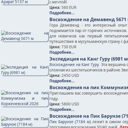
с мечтой!
Цена
: 560 EUR
Подробнее...
Восхождение на Демавенд 5671
Гора Демевенд - это интересный опыт
поднимается пар от горячих источников.
для новичков как первый пятитысячн
путешествие в мусульманскую страну с ф
Цена
: 730 EUR
Подробнее...
Экспедиция на Канг Гуру (6981 м
Восхождение на Канг Гуру
. Эта вершина 
сложная из шеститысячиков в районе Эве
Цена
: 2450 USD
Подробнее...
Восхождения на пик Коммунизм
Приглашаем вас совершить восхождения н
году.
Цена
: 5800 USD
Подробнее...
Восхождение на Пик Барунзе (71
Пик Барунзе (7184 м)
лежит в самом сер
программа восхождения 30/40 дней.
Даты