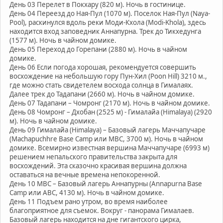
День 03 Перелет в Покхару (820 м). Ночь в гостинице.
День 04 Переезд до Ная-Пул (1070 м). Поселок Ная-Пул (Naya-
Pool), раскинулся вдоль реки Моди-Кхола (Modi-Khola), здесь
находится вход заповедник Аннапурна. Трек до Тикхедунга
(1577 м). Ночь в чайном домике.
День 05 Переход до Горепани (2880 м). Ночь в чайном
домике.
День 06 Если погода хорошая, рекомендуется совершить
восхождение на небольшую гору Пун-Хил (Poon Hill) 3210 м.,
где можно стать свидетелем восхода солнца в Гималаях.
Далее трек до Тадапани (2660 м). Ночь в чайном домике.
День 07 Тадапани – Чомронг (2170 м). Ночь в чайном домике.
День 08 Чомронг – Дхобан (2525 м) - Гималайа (Himalaya) (2920
м). Ночь в чайном домике.
День 09 Гималайа (Himalaya) – Базовый лагерь Маччапучаре
(Machapuchhre Base Camp или MBC, 3700 м). Ночь в чайном
домике. Всемирно известная вершина Маччапучаре (6993 м)
решением непальского правительства закрыта для
восхождений. Эта сказочно красивая вершина должна
оставаться на вечные времена непокоренной.
День 10 MBC – Базовый лагерь Аннапурны (Annapurna Base
Camp или ABC, 4130 м). Ночь в чайном домике.
День 11 Подъем рано утром, во время наиболее
благоприятное для съемок. Вокруг - панорама Гималаев.
Базовый лагерь находится на дне гигантского цирка,