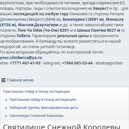
вертолетная, при необходимости питание, аренда снаряжения БЛ,
повара, портеры, гиды с опытом восхождения на
Эверест
и пр. - для
ваших
экспедиций на любую гору
Гималаев со стороны Непала:
Джомолунгма (Эверест) (8848 м)
,
Аннапурна I (8091 м)
,
Манаслу
(8156 м)
,
Массив Дхаулагири
и др.
а также на
высочайшие пики
планеты:
Пик Чо Ойю (Чо-Ою) 8201
м и
Шиша Пангма 8027 м
со
стороны
Тибета
. Гарантируем
реальные цены
и прозрачность
ценообразования. В Катманду вы можете разместиться в нашей
недорогой, но очень уютной гостинице.
По всем вопросам обращайтесь по электронной почте:
your.climberca@ya.ru
Или:
+7771 467-41-93
- telegram;
+7966 065-53-44
- whatsapp/viber
Главное меню
Приглашаю пойду в поход экспедицию
Приглашаю пойду в поход экспедицию
►
Наборные группы, фиксированные даты
►
Святилище Снежной Королевы
►
Святилище Снежной Королевы