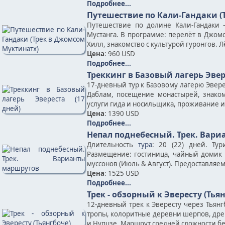
Подробнее...
Путешествие по Кали-Гандаки (
Путешествие по долине Кали-Гандаки
Мустанга. В программе: перелёт в Джомс
Хилл, знакомство с культурой гуронгов. 
Цена
: 960 USD
Подробнее...
Треккинг в Базовый лагерь Эвер
17-дневный тур к Базовому лагерю Эверес
Даблам, посещение монастырей, знаком
услуги гида и носильщика, проживание и
Цена
: 1390 USD
Подробнее...
Непал поднебесный. Трек. Вар
Длительность
тура
: 20 (22) дней. Ту
Размещение: гостиница, чайный домик 
муссонов (Июль & Август). Предоставляе
Цена
: 1525 USD
Подробнее...
Трек - обзорный к Эвересту (Тья
12-дневный трек к Эвересту через Тьян
тропы, колоритные деревни шерпов, дре
и Нупцзе. Маршрут средней сложности б