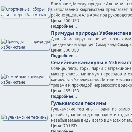
Внимание, Международное Альпинистско
Скалолазания Кыргызстана предлагает 
районе ущелья Ала-Арча под руководств
Цена
: 500 USD
Подробнее...
Причуды природы Узбекистана
Данный маршрут позволяет познакоми
Трехдневный маршрут Самарканд-Самарк
Цена
: 300 USD
Подробнее...
Семейные каникулы в Узбекист
Солнце, пляж, горы, парки с аттракцион
мастер-классы, минимум переездов и ож
каникулы в Узбекистане. Летние месяцы
травами и прохладой Чарвакского водох
Цена
: 485 USD
Подробнее...
Гулькамские теснины
Гулькамские теснины — один из самых 
рекой, купание под водопадом и отдых
незабываемые виды всего в 2 часах от Та
Цена
: 70 USD
Подробнее...