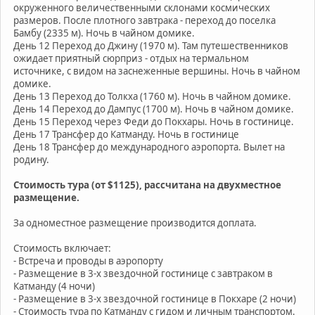
окруженного величественными склонами космических
размеров. После плотного завтрака - переход до поселка
Бамбу (2335 м). Ночь в чайном домике.
День 12 Переход до Джину (1970 м). Там путешественников
ожидает приятный сюрприз - отдых на термальном
источнике, с видом на заснеженные вершины. Ночь в чайном
домике.
День 13 Переход до Толкха (1760 м). Ночь в чайном домике.
День 14 Переход до Дампус (1700 м). Ночь в чайном домике.
День 15 Переход через Феди до Покхары. Ночь в гостинице.
День 17 Трансфер до Катманду. Ночь в гостинице
День 18 Трансфер до международного аэропорта. Вылет на
родину.
Стоимость тура (от $1125), рассчитана на двухместное
размещение.
За одноместное размещение производится доплата.
Стоимость включает:
- Встреча и проводы в аэропорту
- Размещение в 3-х звездочной гостинице с завтраком в
Катманду (4 ночи)
- Размещение в 3-х звездочной гостинице в Покхаре (2 ночи)
- Стоимость тура по Катманду с гидом и личным транспортом.