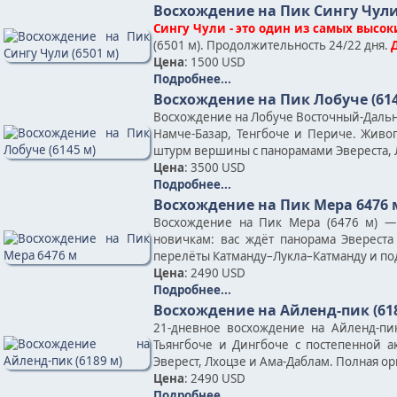
Восхождение на Пик Сингу Чули 
Сингу Чули - это один из самых высок
(6501 м). Продолжительность 24/22 дня.
Цена
: 1500 USD
Подробнее...
Восхождение на Пик Лобуче (614
Восхождение на Лобуче Восточный-Дальни
Намче-Базар, Тенгбоче и Периче. Жив
штурм вершины с панорамами Эвереста, Л
Цена
: 3500 USD
Подробнее...
Восхождение на Пик Мера 6476 
Восхождение на Пик Мера (6476 м) —
новичкам: вас ждёт панорама Эвереста
перелёты Катманду–Лукла–Катманду и по
Цена
: 2490 USD
Подробнее...
Восхождение на Айленд-пик (61
21-дневное восхождение на Айленд-пи
Тьянгбоче и Дингбоче с постепенной
Эверест, Лхоцзе и Ама-Даблам. Полная о
Цена
: 2490 USD
Подробнее...