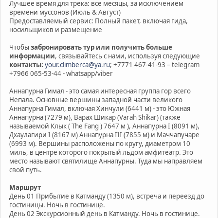
Лучшее время для трека: все месяцы, за исключением
времени муссонов (Июль & Август)
Предоставляемый сервис: Полный пакет, включая гида,
носильщиков и размещение
Чтобы
забронировать тур или получить больше
информации
, связывайтесь с нами, используя следующие
контакты:
your.climberca@ya.ru
; +7771 467-41-93 – telegram
+7966 065-53-44 - whatsapp/viber
Аннапурна Гимал - это самая интересная группа гор всего
Непала. Основные вершины западной части великого
Аннапурна Гимал, включая Хинчули (6441 м) - это Южная
Аннапурна (7279 м), Варах Шикар (Varah Shikar) (также
называемой Клык ( The Fang ) 7647 м ), Аннапурна I (8091 м),
Дхаулагири I (8167 м) Аннапурна III (7855 м) и Маччапучаре
(6993 м). Вершины расположены по кругу, диаметром 10
миль, в центре которого покрытый льдом амфитеатр. Это
место называют святилище Аннапурны. Туда мы направляем
свой путь.
Маршрут
День 01 Прибытие в Катманду (1350 м), встреча и переезд до
гостиницы. Ночь в гостинице.
День 02 Экскурсионный день в Катманду. Ночь в гостинице.