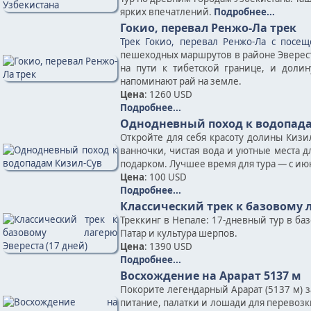
ярких впечатлений.
Подробнее...
Гокио, перевал Ренжо-Ла трек
Трек Гокио, перевал Ренжо-Ла с посещ
пешеходных маршрутов в районе Эвереста
на пути к тибетской границе, и доли
напоминают рай на земле.
Цена
: 1260 USD
Подробнее...
Однодневный поход к водопада
Откройте для себя красоту долины Киз
ванночки, чистая вода и уютные места д
подарком. Лучшее время для тура — с июн
Цена
: 100 USD
Подробнее...
Классический трек к базовому л
Треккинг в Непале: 17-дневный тур в ба
Патар и культура шерпов.
Цена
: 1390 USD
Подробнее...
Восхождение на Арарат 5137 м
Покорите легендарный Арарат (5137 м) 
питание, палатки и лошади для перевозк