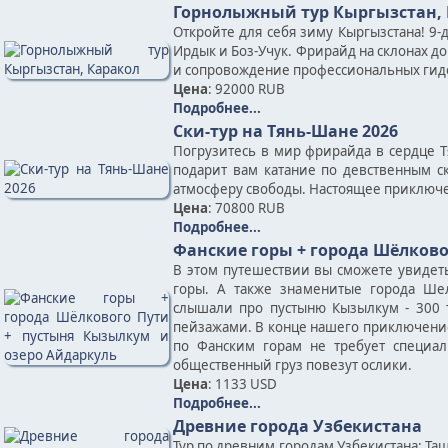
Горнолыжный тур Кыргызстан,
Откройте для себя зиму Кыргызстана! 9-
Ирдык и Боз-Учук. Фрирайд на склонах до
и сопровождение профессиональных гид
Цена
: 92000 RUB
Подробнее...
Ски-тур на Тянь-Шане 2026
Погрузитесь в мир фрирайда в сердце Т
подарит вам катание по девственным с
атмосферу свободы. Настоящее приключе
Цена
: 70800 RUB
Подробнее...
Фанские горы + города Шёлково
В этом путешествии вы сможете увидет
горы. А также знаменитые города Шел
слышали про пустыню Кызылкум - 300 т
пейзажами. В конце нашего приключение
по Фанским горам не требует специал
общественный груз повезут ослики.
Цена
: 1133 USD
Подробнее...
Древние города Узбекистана
Тур по древним городам Узбекистана: Таш