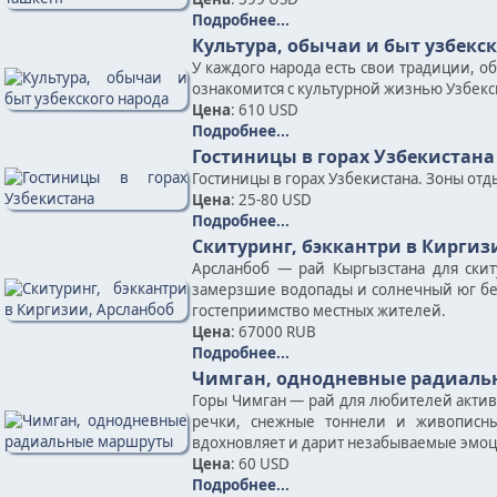
Подробнее...
Культура, обычаи и быт узбекс
У каждого народа есть свои традиции, о
ознакомится с культурной жизнью Узбекск
Цена
: 610 USD
Подробнее...
Гостиницы в горах Узбекистана
Гостиницы в горах Узбекистана. Зоны отд
Цена
: 25-80 USD
Подробнее...
Скитуринг, бэккантри в Киргиз
Арсланбоб — рай Кыргызстана для скит
замерзшие водопады и солнечный юг без 
гостеприимство местных жителей.
Цена
: 67000 RUB
Подробнее...
Чимган, однодневные радиал
Горы Чимган — рай для любителей акти
речки, снежные тоннели и живописн
вдохновляет и дарит незабываемые эмоц
Цена
: 60 USD
Подробнее...