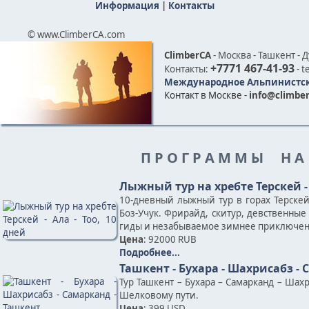
Информация
|
Контакты
© www.ClimberCA.com
ClimberCA
- Москва - Ташкент - 
+7771 467-41-93
Контакты:
- t
Международное Альпинистск
Контакт в Москве -
info@climber
П Р О Г Р А М М Ы Н А
Лыжный тур на хребте Терскей - 
10-дневный лыжный тур в горах Терскей
Боз-Учук. Фрирайд, скитур, девственны
гиды и незабываемое зимнее приключен
Цена
: 92000 RUB
Подробнее...
Ташкент - Бухара - Шахрисабз -
Тур Ташкент – Бухара – Самарканд – Шах
Шелковому пути.
Цена
: 399 USD