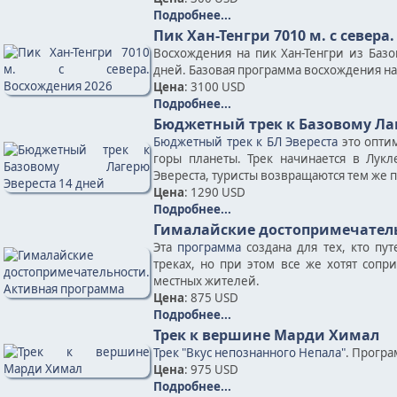
Подробнее...
Пик Хан-Тенгри 7010 м. с севера
Восхождения на пик Хан-Тенгри из Баз
дней. Базовая программа восхождения на п
Цена
: 3100 USD
Подробнее...
Бюджетный трек к Базовому Лаг
Бюджетный трек к БЛ Эвереста
это опти
горы планеты. Трек начинается в Лукл
Эвереста, туристы возвращаются тем же п
Цена
: 1290 USD
Подробнее...
Гималайские достопримечател
Эта
программа
создана для тех, кто пу
треках, но при этом все же хотят соп
местных жителей.
Цена
: 875 USD
Подробнее...
Трек к вершине Марди Химал
Трек "Вкус непознанного Непала"
. Програ
Цена
: 975 USD
Подробнее...