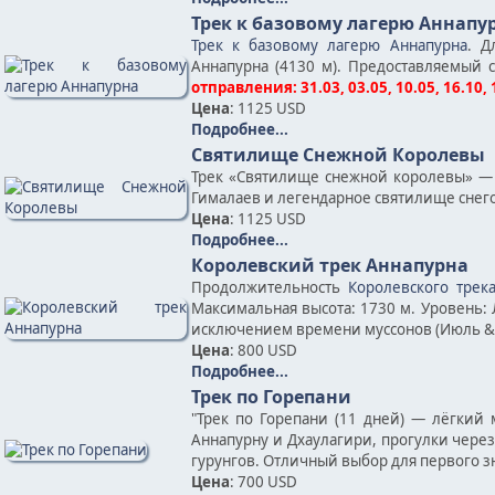
Трек к базовому лагерю Аннапу
Трек к базовому лагерю Аннапурна
. Д
Аннапурна (4130 м). Предоставляемый 
отправления: 31.03, 03.05, 10.05, 16.10, 
Цена
: 1125 USD
Подробнее...
Святилище Снежной Королевы
Трек «Святилище снежной королевы» — 
Гималаев и легендарное святилище снег
Цена
: 1125 USD
Подробнее...
Королевский трек Аннапурна
Продолжительность
Королевского трек
Максимальная высота: 1730 м. Уровень: 
исключением времени муссонов (Июль & 
Цена
: 800 USD
Подробнее...
Трек по Горепани
"Трек по Горепани (11 дней) — лёгкий 
Аннапурну и Дхаулагири, прогулки чере
гурунгов. Отличный выбор для первого з
Цена
: 700 USD