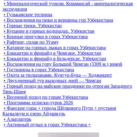
• Минералогический туризм. Кошмансай - минералогическая
экспедиция
• Гулькамские теснины
• Восхождения на пики и вершины гор Узбекистана
• Горные треки. Узбекистан
• Купание в горных водопадах. Узбекистан
• Конные прогулки в горах Узбекистана
• Рафтинг, сплав по Угаму
• Катание на горных лыжах в горах Узбекистана
• Бэккантри и фрирайд в Чимгане. Узбекистан
• Бэккантри и фрирайд в Бельдерсае. Узбекистан
• Восхождения на гору Большой Чимган (3309 м.) зимой
• Гостиницы в горах Узбекистана
• Охота за тюльпанами. Кунгур-Бука — Ходжикент
• Двухдневный тур выходных дней — Чимган
• Горный поход на майские праздники по отрогам Западного
Тянь-Шаня
• Весенний поход по горам Узбекистана
• Программа хелиски-туров 2026
• Фанские горы + города Шёлкового Пути + пустыня
Кызылкум и озеро Айдаркуль
• Альплагерь
• Активный отдых в горах Узбекистана +