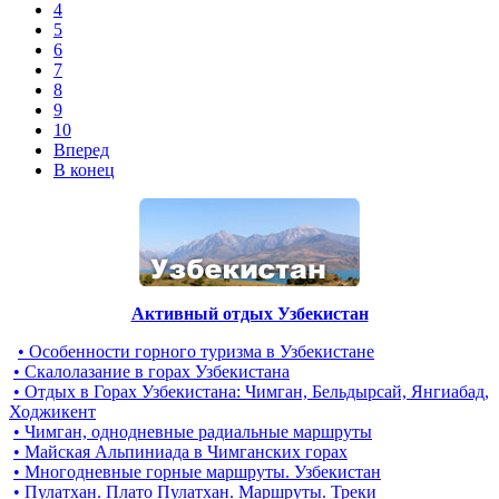
4
5
6
7
8
9
10
Вперед
В конец
Активный отдых Узбекистан
• Особенности горного туризма в Узбекистане
• Скалолазание в горах Узбекистана
• Отдых в Горах Узбекистана: Чимган, Бельдырсай, Янгиабад,
Ходжикент
• Чимган, однодневные радиальные маршруты
• Майская Альпиниада в Чимганских горах
• Многодневные горные маршруты. Узбекистан
• Пулатхан. Плато Пулатхан. Маршруты. Треки