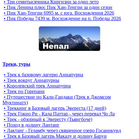
• Три семитысячника Киргизии за одно лето
• Пик Ленина плюс Пик Хан-Тенгри за один сезон
• Пик Хан-Тенгри 6995 м. c юга. Восхождения 2026
• Пик Победы 7439 м. Восхождение на п. Победы 2026
Треки, туры
• Трек к базовому лагерю Аннапурна
• Трек вокруг Аннапурны
• Королевский трек Аннапурна
• Трек по Горепани
• Путешествие по Кали-Гандаки (Трек в Джомсом
Муктинатх)
• Треккинг в Базовый лагерь Эвереста (17 дней)
• Трек Гокио Ри - Кала Паттар - через перевал Чо Ла
• Трек - обзорный к Эвересту (Тьянгбоче)
• Поход в долину Лантанг
• Лактанг - Геламбу через священное озеро Госаинкунд
• Трек в Базовый лагерь Макалу и долину Барун