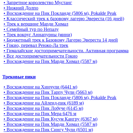
• Запретное королевство Мустанг
• Нижний Долпо
• Восхождение на Пик Покланде (5806 м), Pokalde Peak
• Классический трек к базовому лагерю Эвереста (16 дней)
• Трек к вершине Марди Химал
• Семейный тур по Непалу
• Трек вокруг Аннапурны (мини)
• Бюджетный трек к Базовому Лагерю Эвереста 14 дней
• Гокио, перевал Ренжо-Ла трек
• Гималайские достопримечательности. Активная программа
• Все достопримечательности Гокио
• Восхождение на Пик Марди Химал (5587 м)
Трековые пики
• Восхождение на Хинчули (6441 м)
• Восхождение на Пик Тарпу Чули (5663 м)
• Восхождение на Пик Покланде (5806 м), Pokalde Peak
• Восхождение на Айленд-пик (6189 м)
• Восхождение на Пик Лобуче (6145 м)
• Восхождение на Пик Мера 6476 м
• Восхождение на Пик Кусум Кангру (6367 м)
• Восхождение на Пик Марди Химал (5587 м)
• Восхождение на Пик Сингу Чули (6501 м)