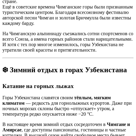
стране.
Ещё в советские времена Чимганские горы были признанным
туристическим центром. Благодаря всесоюзному фестивалю
авторской песни Чимган и золотая Бричмулла были известны
каждому барду.
На Чимганскую альпиниаду съезжались сотни спортсменов со
всего Союза, а имена горных районов стали нарицательными.
И хотя с тех пор многое изменилось, горы Узбекистана не
утратили своей красоты и притягательности.
❄️ Зимний отдых в горах Узбекистана
Катание на горных лыжах
Горы Узбекистана славятся своим
тёплым, мягким
климатом
— редкость для горнолыжных курортов. Даже при
ночных морозах склоны быстро «отпускает» утром, а
температура редко опускается ниже −20 °C.
В настоящее время зимний отдых сосредоточен в
Чимгане и
Амирсае
, где доступны пансионаты, гостиницы и частные
коттеджи. В высокий сезон найти свободное место бывает