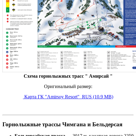
Схема горнолыжных трасс " Амирсай "
Оригинальный размер:
Карта ГК "Amirsoy Resort"_RUS (10.9 MB)
Горнолыжные трассы Чимгана и Бельдерсая
Бельдерсайская трасса
— 3017 м, канатная дорога 2250