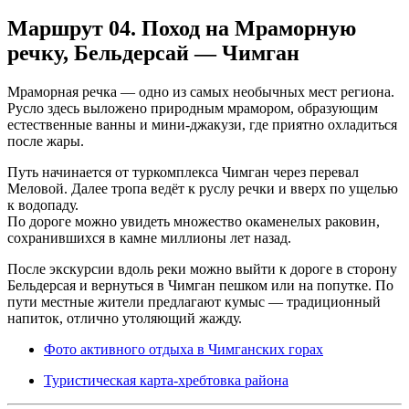
Маршрут 04. Поход на Мраморную
речку, Бельдерсай — Чимган
Мраморная речка — одно из самых необычных мест региона.
Русло здесь выложено природным мрамором, образующим
естественные ванны и мини-джакузи, где приятно охладиться
после жары.
Путь начинается от туркомплекса Чимган через перевал
Меловой. Далее тропа ведёт к руслу речки и вверх по ущелью
к водопаду.
По дороге можно увидеть множество окаменелых раковин,
сохранившихся в камне миллионы лет назад.
После экскурсии вдоль реки можно выйти к дороге в сторону
Бельдерсая и вернуться в Чимган пешком или на попутке. По
пути местные жители предлагают кумыс — традиционный
напиток, отлично утоляющий жажду.
Фото активного отдыха в Чимганских горах
Туристическая карта-хребтовка района