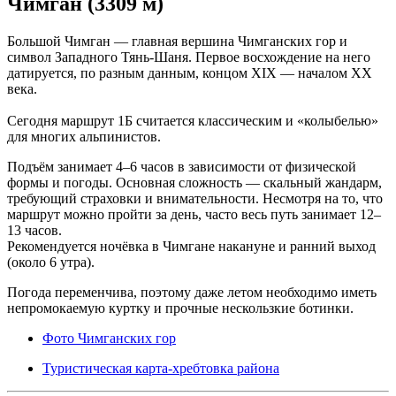
Чимган (3309 м)
Большой Чимган — главная вершина Чимганских гор и
символ Западного Тянь-Шаня. Первое восхождение на него
датируется, по разным данным, концом XIX — началом XX
века.
Сегодня маршрут 1Б считается классическим и «колыбелью»
для многих альпинистов.
Подъём занимает 4–6 часов в зависимости от физической
формы и погоды. Основная сложность — скальный жандарм,
требующий страховки и внимательности. Несмотря на то, что
маршрут можно пройти за день, часто весь путь занимает 12–
13 часов.
Рекомендуется ночёвка в Чимгане накануне и ранний выход
(около 6 утра).
Погода переменчива, поэтому даже летом необходимо иметь
непромокаемую куртку и прочные нескользкие ботинки.
Фото Чимганских гор
Туристическая карта-хребтовка района