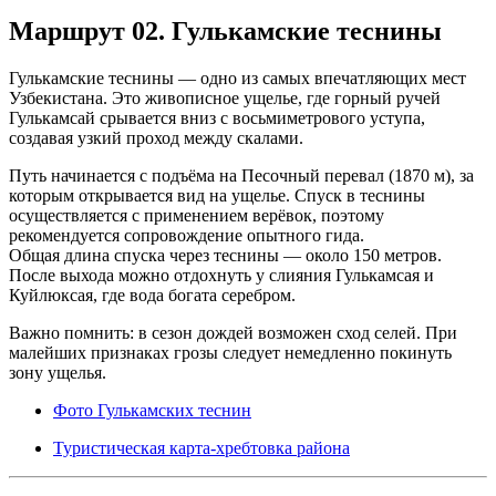
Маршрут 02. Гулькамские теснины
Гулькамские теснины — одно из самых впечатляющих мест
Узбекистана. Это живописное ущелье, где горный ручей
Гулькамсай срывается вниз с восьмиметрового уступа,
создавая узкий проход между скалами.
Путь начинается с подъёма на Песочный перевал (1870 м), за
которым открывается вид на ущелье. Спуск в теснины
осуществляется с применением верёвок, поэтому
рекомендуется сопровождение опытного гида.
Общая длина спуска через теснины — около 150 метров.
После выхода можно отдохнуть у слияния Гулькамсая и
Куйлюксая, где вода богата серебром.
Важно помнить: в сезон дождей возможен сход селей. При
малейших признаках грозы следует немедленно покинуть
зону ущелья.
Фото Гулькамских теснин
Туристическая карта-хребтовка района