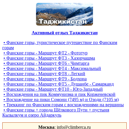
Активный отдых Таджикистан
• Фанские горы, туристическое путешествие по Фанским
горам
• Фанские горы - Маршрут ФТ2 - Фототур
• Фанские горы - Маршрут ФТ3 - Хазорчашма
• Фанские горы - Маршрут ФТ6 - Чимтарга
• Фанские горы - Маршрут ФТ4 - Максимальный
• Фанские горы - Маршрут ФТ8 - Легкий
• Фанские горы - Маршрут ФТ9 - Бодхона
• Фанские горы - Маршрут ФТ5 - Душанбе - Самарканд
• Фанские горы - Маршрут ФТ10 - Юго-Западный
• Восхождения на пик Коммунизма и пик Корженевской
• Восхождение на пики Сомони (7495 м) и Озоди (7105 м)
• Треккинг по Фанским горам c восхождениями на вершины
• Фанские горы + города Шёлкового Пути + пустыня
Кызылкум и озеро Айдаркуль
Москва
: info@climberca.ru