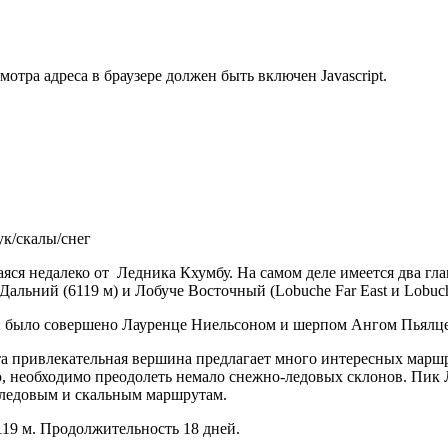
тра адреса в браузере должен быть включен Javascript.
к/скалы/снег
аяся недалеко от Ледника Кхумбу. На самом деле имеется два гл
льний (6119 м) и Лобуче Восточный (Lobuche Far East и Lobuche
 было совершено Лауренце Ниельсоном и шерпом Ангом Пьялцен
а привлекательная вершина предлагает много интересных маршр
, необходимо преодолеть немало снежно-ледовых склонов. Пик Л
-ледовым и скальным маршрутам.
19 м. Продолжительность 18 дней.