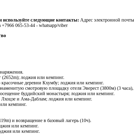
и используйте следующие контакты:
Адрес электронной почты 
m +7966 065-53-44 - whatsapp/viber
тво
снаряжения.
г (2652m); лоджия или кемпинг.
 красочные деревни Кхумбу; лоджия или кемпинг.
наменитую смотровую площадку отеля Эверест (3800м) (3 часа),
посещение буддийский монастыря; лоджия или кемпинг.
а Лхоцзе и Ама-Даблам; лоджия или кемпинг.
или кемпинг.
9m) и возвращение в базовый лагерь (10ч).
оджия или кемпинг.
оджия или кемпинг.