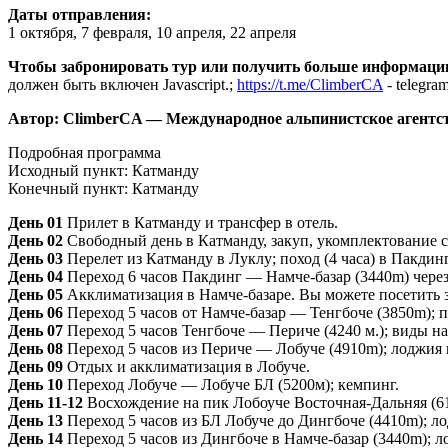
Даты отправления:
1 октября, 7 февраля, 10 апреля, 22 апреля
Чтобы забронировать тур или получить больше информаци
должен быть включен Javascript.
;
https://t.me/ClimberCA
- telegra
Автор: ClimberCA — Международное альпинистское агентс
Подробная программа
Исходный пункт: Катманду
Конечный пункт: Катманду
День 01
Прилет в Катманду и трансфер в отель.
День 02
Свободный день в Катманду, закуп, укомплектование 
День 03
Перелет из Катманду в Луклу; поход (4 часа) в Пакдин
День 04
Переход 6 часов Пакдинг — Намче-базар (3440m) через
День 05
Акклиматизация в Намче-базаре. Вы можете посетить з
День 06
Переход 5 часов от Намче-базар — Тенгбоче (3850m); 
День 07
Переход 5 часов Тенгбоче — Периче (4240 м.); виды н
День 08
Переход 5 часов из Периче — Лобуче (4910m); лоджия 
День 09
Отдых и акклиматизация в Лобуче.
День 10
Переход Лобуче — Лобуче БЛ (5200м); кемпинг.
День 11-12
Восхождение на пик Лобоуче Восточная-Дальняя (611
День 13
Переход 5 часов из БЛ Лобуче до Дингбоче (4410m); л
День 14
Переход 5 часов из Дингбоче в Намче-базар (3440m); л