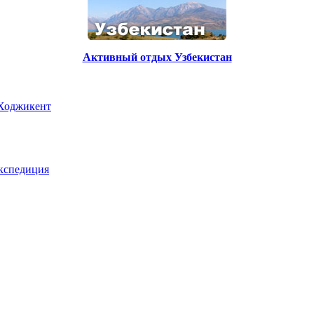
Активный отдых Узбекистан
 Ходжикент
экспедиция