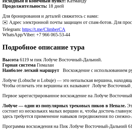
Исходный и конечный пункт:
Катманду
Продолжительность:
18 дней
Для бронирования и деталей свяжитесь с нами:
✉️
Адрес электронной почты защищен от спам-ботов. Для просмо
Telegram:
https://t.me/ClimberCA
WhatsApp/Viber: +7 966 065-53-44
Подробное описание тура
Высота
6119 м пик Лобуче Восточный-Дальний.
Горная система
Гималаи
Наиболее легкий маршрут
Восхождение с использованием ру
Лобуче (Lobuche и Lobuje) — это непальская вершина, находящ
Чтобы отличать эти вершины их называют Лобуче Восточный Да
Первое зарегистрированное восхождение на Лобуче Восточный
Лобуче — один из популярных трековых пиков в Непале.
Эт
состоит из нескольких малых вершин и, чтобы достичь главную
здесь требуется применение навыков передвижения по снежно
Программа восхождения на Пик Лобуче Восточный-Дальний 61