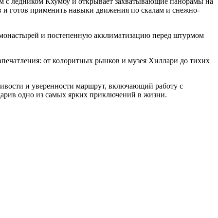
м с ледником Кхумбу и открывает захватывающие панорамы на
ев и готов применить навыки движения по скалам и снежно-
их монастырей и постепенную акклиматизацию перед штурмом
впечатления: от колоритных рынков и музея Хиллари до тихих
ливости и уверенности маршрут, включающий работу с
дарив одно из самых ярких приключений в жизни.