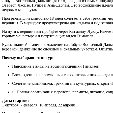
Лобуче Восточный-Дальний (6119 м) — один из самых популя
Эверест, Лхоцзе, Нупце и Ама-Даблам. Это восхождение идеаль
ледовым маршрутам.
Программа длительностью 18 дней сочетает в себе треккинг 
вершины. В маршруте предусмотрены дни отдыха и подготовки
На пути к вершине вы пройдёте через Катманду, Луклу, Намче-
горных монастырей и потрясающих видов Гималаев.
Кульминацией станет восхождение на Лобуче Восточный-Дальн
верёвкой, движение по снежным и скальным участкам. Опытны
Почему выбирают этот тур:
Панорамные виды на восьмитысячники Гималаев
Восхождение на популярный треккинговый пик — идеал
Сочетание альпинизма, треккинга и культурных открыти
✅ Полная организация: перелёты, пермиты, питание, со
Даты стартов:
1 октября, 7 февраля, 10 апреля, 22 апреля