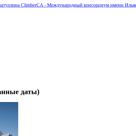
ClimberCA - Международный консорциум имени Ильяс
анные даты)