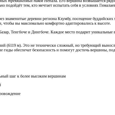
рных
треккинговых пиков
Непала. Его вершина возвышается рядо
но подойдёт тем, кто мечтает испытать себя в условиях Гимала
через знаменитые деревни региона Кхумбу, посещение буддийск
, чтобы вы максимально комфортно адаптировались к высоте.
Базар, Тенгбоче и Дингбоче. Каждое место подарит уникальные 
ий (6119 м). Это не технически сложный, но требующий вынос
е гиды обеспечат безопасность и помогут достичь вершины, по
ьный шаг к более высоким вершинам
й
провождение