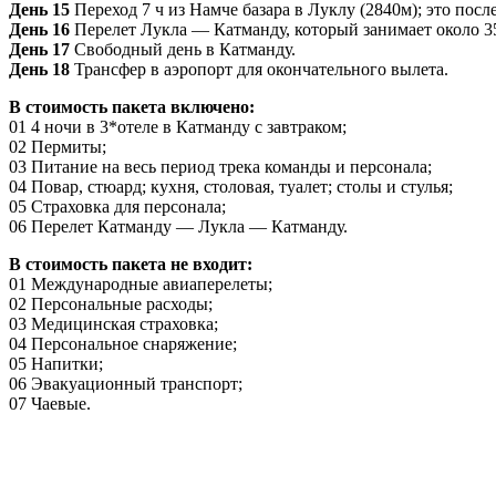
День 15
Переход 7 ч из Намче базара в Луклу (2840м); это посл
День 16
Перелет Лукла — Катманду, который занимает около 3
День 17
Свободный день в Катманду.
День 18
Трансфер в аэропорт для окончательного вылета.
В стоимость пакета включено:
01 4 ночи в 3*отеле в Катманду с завтраком;
02 Пермиты;
03 Питание на весь период трека команды и персонала;
04 Повар, стюард; кухня, столовая, туалет; столы и стулья;
05 Страховка для персонала;
06 Перелет Катманду — Лукла — Катманду.
В стоимость пакета не входит:
01 Международные авиаперелеты;
02 Персональные расходы;
03 Медицинская страховка;
04 Персональное снаряжение;
05 Напитки;
06 Эвакуационный транспорт;
07 Чаевые.