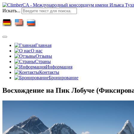
Искать...
Главная
О нас
Отзывы
Страны
Информация
Контакты
Бронирование
Восхождение на Пик Лобуче (Фиксиров