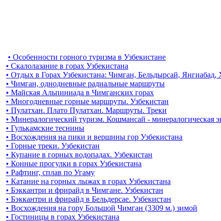
• Особенности горного туризма в Узбекистане
• Скалолазание в горах Узбекистана
• Отдых в Горах Узбекистана: Чимган, Бельдырсай, Янгиабад,
• Чимган, однодневные радиальные маршруты
• Майская Альпиниада в Чимганских горах
• Многодневные горные маршруты. Узбекистан
• Пулатхан. Плато Пулатхан. Маршруты. Треки
• Минералогический туризм. Кошмансай - минералогическая 
• Гулькамские теснины
• Восхождения на пики и вершины гор Узбекистана
• Горные треки. Узбекистан
• Купание в горных водопадах. Узбекистан
• Конные прогулки в горах Узбекистана
• Рафтинг, сплав по Угаму
• Катание на горных лыжах в горах Узбекистана
• Бэккантри и фрирайд в Чимгане. Узбекистан
• Бэккантри и фрирайд в Бельдерсае. Узбекистан
• Восхождения на гору Большой Чимган (3309 м.) зимой
• Гостиницы в горах Узбекистана