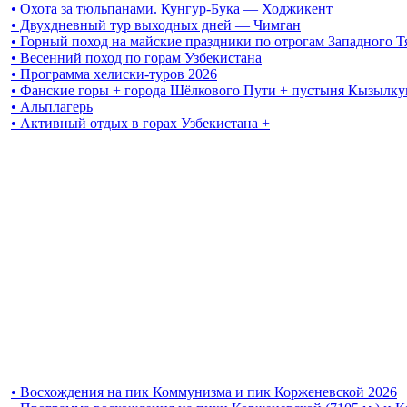
• Охота за тюльпанами. Кунгур-Бука — Ходжикент
• Двухдневный тур выходных дней — Чимган
• Горный поход на майские праздники по отрогам Западного 
• Весенний поход по горам Узбекистана
• Программа хелиски-туров 2026
• Фанские горы + города Шёлкового Пути + пустыня Кызылку
• Альплагерь
• Активный отдых в горах Узбекистана +
• Восхождения на пик Коммунизма и пик Корженевской 2026