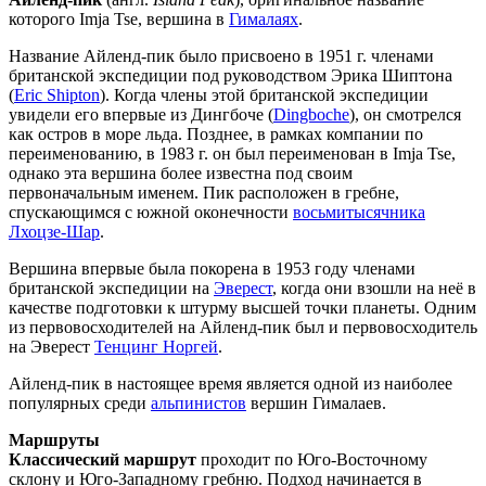
которого Imja Tse, вершина в
Гималаях
.
Название Айленд-пик было присвоено в 1951 г. членами
британской экспедиции под руководством Эрика Шиптона
(
Eric Shipton
). Когда члены этой британской экспедиции
увидели его впервые из Дингбоче (
Dingboche
), он смотрелся
как остров в море льда. Позднее, в рамках компании по
переименованию, в 1983 г. он был переименован в Imja Tse,
однако эта вершина более известна под своим
первоначальным именем. Пик расположен в гребне,
спускающимся с южной оконечности
восьмитысячника
Лхоцзе-Шар
.
Вершина впервые была покорена в 1953 году членами
британской экспедиции на
Эверест
, когда они взошли на неё в
качестве подготовки к штурму высшей точки планеты. Одним
из первовосходителей на Айленд-пик был и первовосходитель
на Эверест
Тенцинг Норгей
.
Айленд-пик в настоящее время является одной из наиболее
популярных среди
альпинистов
вершин Гималаев.
Маршруты
Классический маршрут
проходит по Юго-Восточному
склону и Юго-Западному гребню. Подход начинается в