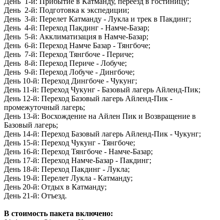
День 1-й: Прибытие в Катманду, переезд в гостиницу;
День 2-й: Подготовка к экспедиции;
День 3-й: Перелет Катманду - Лукла и трек в Пакдинг;
День 4-й: Переход Пакдинг - Намче-Базар;
День 5-й: Акклиматизация в Намче-Базар;
День 6-й: Переход Намче Базар - Тянгбоче;
День 7-й: Переход Тянгбоче - Периче;
День 8-й: Переход Периче - Лобуче;
День 9-й: Переход Лобуче - Дингбоче;
День 10-й: Переход Дингбоче - Чукунг;
День 11-й: Переход Чукунг - Базовый лагерь Айленд-Пик;
День 12-й: Переход Базовый лагерь Айленд-Пик -
промежуточный лагерь;
День 13-й: Восхождение на Айлен Пик и Возвращение в
Базовый лагерь;
День 14-й: Переход Базовый лагерь Айленд-Пик - Чукунг;
День 15-й: Переход Чукунг - Тянгбоче;
День 16-й: Переход Тянгбоче - Намче-Базар;
День 17-й: Переход Намче-Базар - Пакдинг;
День 18-й: Переход Пакдинг - Лукла;
День 19-й: Перелет Лукла - Катманду;
День 20-й: Отдых в Катманду;
День 21-й: Отъезд.
В стоимость пакета включено: