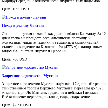
Маршрут средней сложности без изнурительных подъемов.
Цена
: 1095 USD
Поход в долину Лантанг
Лангтанг — узкая гималайская долина вблизи Катманду. За 12
дней трека вы пройдёте леса, альпийские пастбища и
монастыри, увидите ледники и вершины, а кульминацией
станет восхождение на Кьянгжин Ри (4773 м) с панорамным
видом на Лангтанг Лирунг и Церго Ри.
Цена
: 700 USD
Запретное королевство Мустанг
Запретное королевство Мустанг ждёт вас! 17-дневный трек по
таинственным тропам Верхнего Мустанга: перевалы до 4325
м, монастыри, Ло Мантанг, традиции и пейзажи Гималаев.
Всё включено: перелёты, питание, гиды, снаряжение.
Цена
: $2390 USD