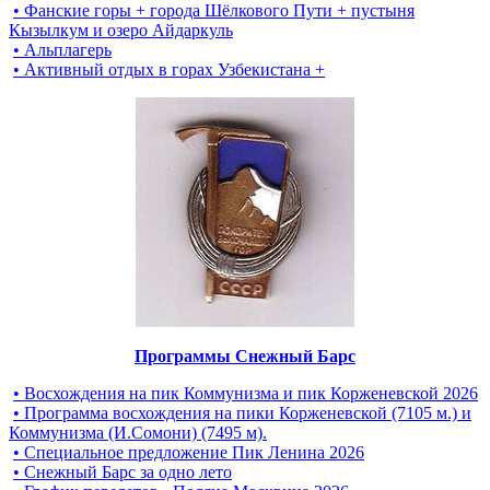
• Фанские горы + города Шёлкового Пути + пустыня
Кызылкум и озеро Айдаркуль
• Альплагерь
• Активный отдых в горах Узбекистана +
Программы Снежный Барс
• Восхождения на пик Коммунизма и пик Корженевской 2026
• Программа восхождения на пики Корженевской (7105 м.) и
Коммунизма (И.Сомони) (7495 м).
• Специальное предложение Пик Ленина 2026
• Снежный Барс за одно лето