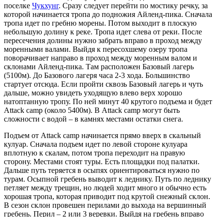
поселке
Чукхунг
. Сразу следует перейти по мостику речку, за
которой начинается тропа до подножия Айленд-пика. Сначала
тропа идет по гребню морены. Потом выходит в плоскую
небольшую долину к реке. Тропа идет слева от реки. После
пересечения долины нужно забрать вправо в проход между
моренными валами. Выйдя к пересохшему озеру тропа
поворачивает направо в проход между моренным валом и
склонами Айленд-пика. Там расположен Базовый лагерь
(5100м). До Базового лагеря часа 2-3 хода. Большинство
стартует отсюда. Если пройти сквозь Базовый лагерь и чуть
дальше, можно увидеть уходящую влево верх хорошо
натоптанную тропу. По ней минут 40 крутого подъема и будет
Attack camp (около 5400м). В Attack camp могут быть
сложности с водой – в камнях местами остатки снега.
Подъем от Attack camp начинается прямо вверх в скальный
кулуар. Сначала подъем идет по левой стороне кулуара
вплотную к скалам, потом тропа переходит на правую
сторону. Местами стоят туры. Есть площадки под палатки.
Дальше путь теряется в осыпях ориентироваться нужно по
турам. Осыпной гребень выводит к леднику. Путь по леднику
петляет между трещин, но людей ходит много и обычно есть
хорошая тропа, которая приводит под крутой снежный склон.
В сезон склон провешен перилами до выхода на вершинный
гребень. Перил – 2 или 3 веревки. Выйдя на гребень вправо