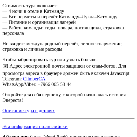
Стоимость тура включает:
— 4 ночи в отеле в Катманду
— Все пермиты и перелёт Катманду–Лукла–Катманду
— Питание и организация лагерей
— Работа команды: гиды, повара, носильщики, страховка
персонала
Не входит: международный перелёт, личное снаряжение,
страховка и личные расходы.
Чтобы забронировать тур или узнать больше:
✉️
Адрес электронной почты защищен от спам-ботов. Для
просмотра адреса в браузере должен быть включен Javascript.
Telegram:
ClimberCA
WhatsApp/Viber: +7966 065-53-44
Откройте для себя вершину, с которой начиналась история
Эвереста!
Описание тура в деталях
Эта информация по-английски
Айленд-пик
(англ.
Island Peak
), оригинальное название