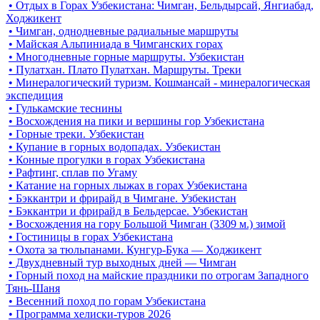
• Отдых в Горах Узбекистана: Чимган, Бельдырсай, Янгиабад,
Ходжикент
• Чимган, однодневные радиальные маршруты
• Майская Альпиниада в Чимганских горах
• Многодневные горные маршруты. Узбекистан
• Пулатхан. Плато Пулатхан. Маршруты. Треки
• Минералогический туризм. Кошмансай - минералогическая
экспедиция
• Гулькамские теснины
• Восхождения на пики и вершины гор Узбекистана
• Горные треки. Узбекистан
• Купание в горных водопадах. Узбекистан
• Конные прогулки в горах Узбекистана
• Рафтинг, сплав по Угаму
• Катание на горных лыжах в горах Узбекистана
• Бэккантри и фрирайд в Чимгане. Узбекистан
• Бэккантри и фрирайд в Бельдерсае. Узбекистан
• Восхождения на гору Большой Чимган (3309 м.) зимой
• Гостиницы в горах Узбекистана
• Охота за тюльпанами. Кунгур-Бука — Ходжикент
• Двухдневный тур выходных дней — Чимган
• Горный поход на майские праздники по отрогам Западного
Тянь-Шаня
• Весенний поход по горам Узбекистана
• Программа хелиски-туров 2026