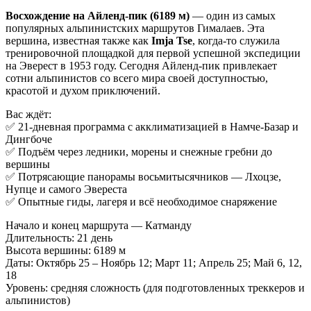
Восхождение на Айленд-пик (6189 м)
— один из самых
популярных альпинистских маршрутов Гималаев. Эта
вершина, известная также как
Imja Tse
, когда-то служила
тренировочной площадкой для первой успешной экспедиции
на Эверест в 1953 году. Сегодня Айленд-пик привлекает
сотни альпинистов со всего мира своей доступностью,
красотой и духом приключений.
Вас ждёт:
✅ 21-дневная программа с акклиматизацией в Намче-Базар и
Дингбоче
✅ Подъём через ледники, морены и снежные гребни до
вершины
✅ Потрясающие панорамы восьмитысячников — Лхоцзе,
Нупце и самого Эвереста
✅ Опытные гиды, лагеря и всё необходимое снаряжение
Начало и конец маршрута — Катманду
Длительность: 21 день
Высота вершины: 6189 м
Даты: Октябрь 25 – Ноябрь 12; Март 11; Апрель 25; Май 6, 12,
18
Уровень: средняя сложность (для подготовленных треккеров и
альпинистов)