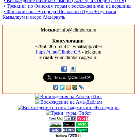
• Восхождение на пики Сомони (7495 м) и Озоди (7105 м)
• Треккинг по Фанским горам c восхождениями на вершины
• Фанские горы + города Шёлкового Пути + пустыня
Кызылкум и озеро Айдаркуль
Москва
: info@climberca.ru
Консультации
:
+7966 065-53-44 - whatsapp/viber
https://t.me/ClimberCA
- telegram
e-mail:
your.climberca@ya.ru