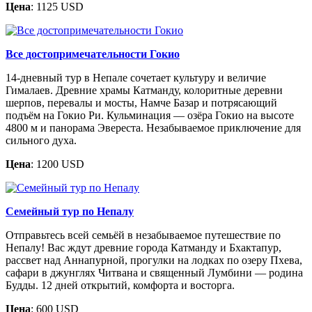
Цена
: 1125 USD
Все достопримечательности Гокио
14-дневный тур в Непале сочетает культуру и величие
Гималаев. Древние храмы Катманду, колоритные деревни
шерпов, перевалы и мосты, Намче Базар и потрясающий
подъём на Гокио Ри. Кульминация — озёра Гокио на высоте
4800 м и панорама Эвереста. Незабываемое приключение для
сильного духа.
Цена
: 1200 USD
Семейный тур по Непалу
Отправьтесь всей семьёй в незабываемое путешествие по
Непалу! Вас ждут древние города Катманду и Бхактапур,
рассвет над Аннапурной, прогулки на лодках по озеру Пхева,
сафари в джунглях Читвана и священный Лумбини — родина
Будды. 12 дней открытий, комфорта и восторга.
Цена
: 600 USD