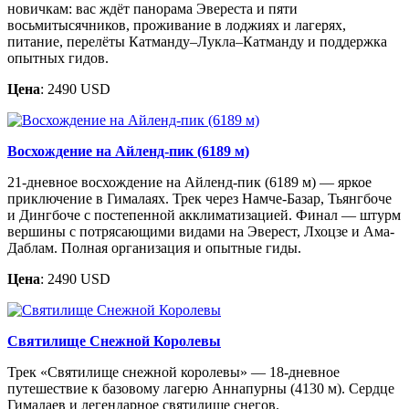
новичкам: вас ждёт панорама Эвереста и пяти
восьмитысячников, проживание в лоджиях и лагерях,
питание, перелёты Катманду–Лукла–Катманду и поддержка
опытных гидов.
Цена
: 2490 USD
Восхождение на Айленд-пик (6189 м)
21-дневное восхождение на Айленд-пик (6189 м) — яркое
приключение в Гималаях. Трек через Намче-Базар, Тьянгбоче
и Дингбоче с постепенной акклиматизацией. Финал — штурм
вершины с потрясающими видами на Эверест, Лхоцзе и Ама-
Даблам. Полная организация и опытные гиды.
Цена
: 2490 USD
Святилище Снежной Королевы
Трек «Святилище снежной королевы» — 18-дневное
путешествие к базовому лагерю Аннапурны (4130 м). Сердце
Гималаев и легендарное святилище снегов.