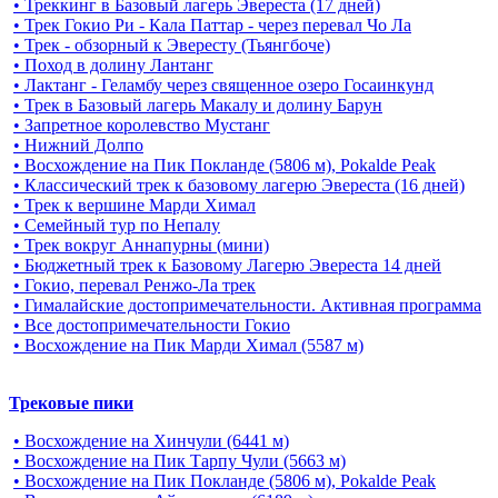
• Треккинг в Базовый лагерь Эвереста (17 дней)
• Трек Гокио Ри - Кала Паттар - через перевал Чо Ла
• Трек - обзорный к Эвересту (Тьянгбоче)
• Поход в долину Лантанг
• Лактанг - Геламбу через священное озеро Госаинкунд
• Трек в Базовый лагерь Макалу и долину Барун
• Запретное королевство Мустанг
• Нижний Долпо
• Восхождение на Пик Покланде (5806 м), Pokalde Peak
• Классический трек к базовому лагерю Эвереста (16 дней)
• Трек к вершине Марди Химал
• Семейный тур по Непалу
• Трек вокруг Аннапурны (мини)
• Бюджетный трек к Базовому Лагерю Эвереста 14 дней
• Гокио, перевал Ренжо-Ла трек
• Гималайские достопримечательности. Активная программа
• Все достопримечательности Гокио
• Восхождение на Пик Марди Химал (5587 м)
Трековые пики
• Восхождение на Хинчули (6441 м)
• Восхождение на Пик Тарпу Чули (5663 м)
• Восхождение на Пик Покланде (5806 м), Pokalde Peak