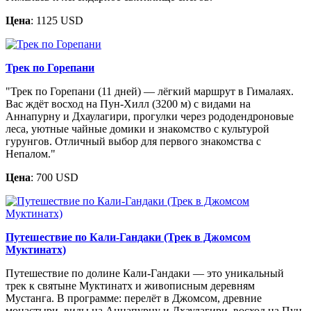
Цена
: 1125 USD
Трек по Горепани
"Трек по Горепани (11 дней) — лёгкий маршрут в Гималаях.
Вас ждёт восход на Пун-Хилл (3200 м) с видами на
Аннапурну и Дхаулагири, прогулки через рододендроновые
леса, уютные чайные домики и знакомство с культурой
гурунгов. Отличный выбор для первого знакомства с
Непалом."
Цена
: 700 USD
Путешествие по Кали-Гандаки (Трек в Джомсом
Муктинатх)
Путешествие по долине Кали-Гандаки — это уникальный
трек к святыне Муктинатх и живописным деревням
Мустанга. В программе: перелёт в Джомсом, древние
монастыри, виды на Аннапурну и Дхаулагири, восход на Пун-