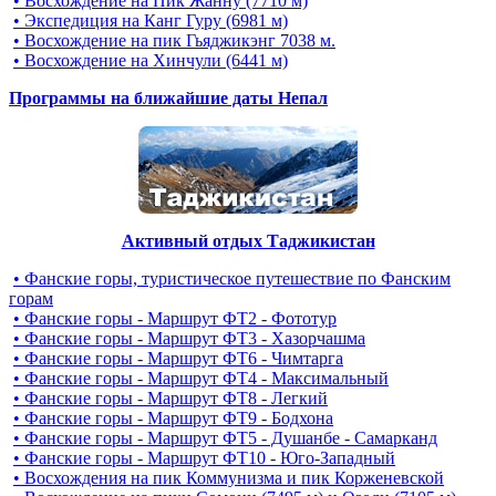
• Восхождение на Пик Жанну (7710 м)
• Экспедиция на Канг Гуру (6981 м)
• Восхождение на пик Гьяджикэнг 7038 м.
• Восхождение на Хинчули (6441 м)
Программы на ближайшие даты Непал
Активный отдых Таджикистан
• Фанские горы, туристическое путешествие по Фанским
горам
• Фанские горы - Маршрут ФТ2 - Фототур
• Фанские горы - Маршрут ФТ3 - Хазорчашма
• Фанские горы - Маршрут ФТ6 - Чимтарга
• Фанские горы - Маршрут ФТ4 - Максимальный
• Фанские горы - Маршрут ФТ8 - Легкий
• Фанские горы - Маршрут ФТ9 - Бодхона
• Фанские горы - Маршрут ФТ5 - Душанбе - Самарканд
• Фанские горы - Маршрут ФТ10 - Юго-Западный
• Восхождения на пик Коммунизма и пик Корженевской