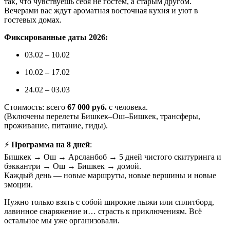
так, что чувствуешь себя не гостем, а старым другом.
Вечерами вас ждут ароматная восточная кухня и уют в
гостевых домах.
Фиксированные даты 2026:
03.02 – 10.02
10.02 – 17.02
24.02 – 03.03
Стоимость: всего
67 000 руб.
с человека.
(Включены перелеты Бишкек–Ош–Бишкек, трансферы,
проживание, питание, гиды).
⚡️
Программа на 8 дней
:
Бишкек → Ош → Арсланбоб → 5 дней чистого скитуринга и
бэккантри → Ош → Бишкек → домой.
Каждый день — новые маршруты, новые вершины и новые
эмоции.
Нужно только взять с собой широкие лыжи или сплитборд,
лавинное снаряжение и… страсть к приключениям. Всё
остальное мы уже организовали.