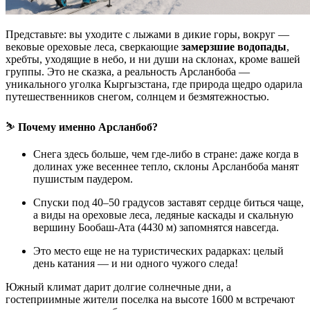
Представьте: вы уходите с лыжами в дикие горы, вокруг —
вековые ореховые леса, сверкающие
замерзшие водопады
,
хребты, уходящие в небо, и ни души на склонах, кроме вашей
группы. Это не сказка, а реальность Арсланбоба —
уникального уголка Кыргызстана, где природа щедро одарила
путешественников снегом, солнцем и безмятежностью.
⛷
Почему именно Арсланбоб?
Снега здесь больше, чем где-либо в стране: даже когда в
долинах уже весеннее тепло, склоны Арсланбоба манят
пушистым паудером.
Спуски под 40–50 градусов заставят сердце биться чаще,
а виды на ореховые леса, ледяные каскады и скальную
вершину Бообаш-Ата (4430 м) запомнятся навсегда.
Это место еще не на туристических радарках: целый
день катания — и ни одного чужого следа!
Южный климат дарит долгие солнечные дни, а
гостеприимные жители поселка на высоте 1600 м встречают