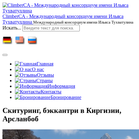
ClimberCA - Международный консорциум имени Ильяса
Тухватуллина
Международный консорциум имени Ильяса Тухватулина
Искать...
Главная
О нас
Отзывы
Страны
Информация
Контакты
Бронирование
Скитуринг, бэккантри в Киргизии,
Арсланбоб