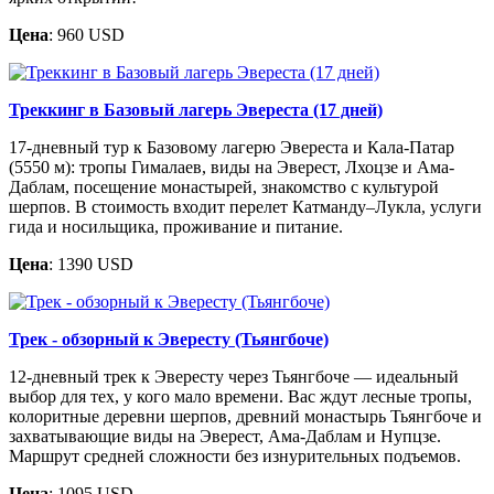
Цена
: 960 USD
Треккинг в Базовый лагерь Эвереста (17 дней)
17-дневный тур к Базовому лагерю Эвереста и Кала-Патар
(5550 м): тропы Гималаев, виды на Эверест, Лхоцзе и Ама-
Даблам, посещение монастырей, знакомство с культурой
шерпов. В стоимость входит перелет Катманду–Лукла, услуги
гида и носильщика, проживание и питание.
Цена
: 1390 USD
Трек - обзорный к Эвересту (Тьянгбоче)
12-дневный трек к Эвересту через Тьянгбоче — идеальный
выбор для тех, у кого мало времени. Вас ждут лесные тропы,
колоритные деревни шерпов, древний монастырь Тьянгбоче и
захватывающие виды на Эверест, Ама-Даблам и Нупцзе.
Маршрут средней сложности без изнурительных подъемов.
Цена
: 1095 USD