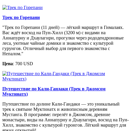
Трек по Горепани
"Трек по Горепани (11 дней) — лёгкий маршрут в Гималаях.
Вас ждёт восход на Пун-Хилл (3200 м) с видами на
Аннапурну и Дхаулагири, прогулки через рододендроновые
леса, уютные чайные домики и знакомство с культурой
гурунгов. Отличный выбор для первого знакомства с
Непалом."
Цена
: 700 USD
Путешествие по Кали-Гандаки (Трек в Джомсом
Муктинатх)
Путешествие по долине Кали-Гандаки — это уникальный
трек к святыне Муктинатх и живописным деревням
Мустанга. В программе: перелёт в Джомсом, древние
монастыри, виды на Аннапурну и Дхаулагири, восход на Пун-
Хилл, знакомство с культурой гуронгов. Лёгкий маршрут для
ярких открытий!