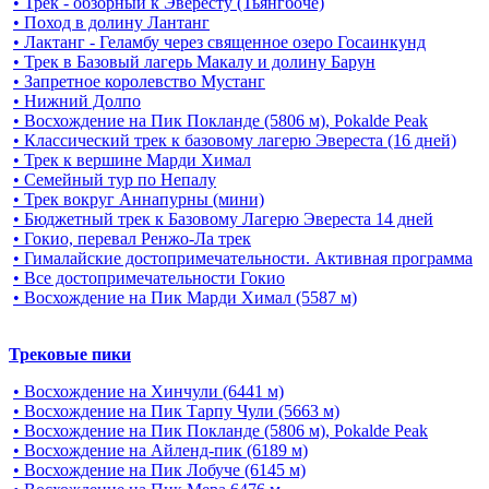
• Трек - обзорный к Эвересту (Тьянгбоче)
• Поход в долину Лантанг
• Лактанг - Геламбу через священное озеро Госаинкунд
• Трек в Базовый лагерь Макалу и долину Барун
• Запретное королевство Мустанг
• Нижний Долпо
• Восхождение на Пик Покланде (5806 м), Pokalde Peak
• Классический трек к базовому лагерю Эвереста (16 дней)
• Трек к вершине Марди Химал
• Семейный тур по Непалу
• Трек вокруг Аннапурны (мини)
• Бюджетный трек к Базовому Лагерю Эвереста 14 дней
• Гокио, перевал Ренжо-Ла трек
• Гималайские достопримечательности. Активная программа
• Все достопримечательности Гокио
• Восхождение на Пик Марди Химал (5587 м)
Трековые пики
• Восхождение на Хинчули (6441 м)
• Восхождение на Пик Тарпу Чули (5663 м)
• Восхождение на Пик Покланде (5806 м), Pokalde Peak
• Восхождение на Айленд-пик (6189 м)
• Восхождение на Пик Лобуче (6145 м)