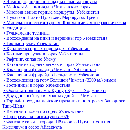
• Чимган, однодневные радиальные маршруты
• Майская Альпиниада в Чимганских горах
• Многодневные горные маршруты. Узбекистан
• Пулатхан. Плато Пулатхан. Маршруты. Треки
• Минералогический туризм. Кошмансай - минералогическая
экспедиция
• Гулькамские теснины
• Восхождения на пики и вершины гор Узбекистана
• Горные треки. Узбекистан
• Купание в горных водопадах. Узбекистан
• Конные прогулки в горах Узбекистана
• Рафтинг, сплав по Угаму
• Катание на горных лыжах в горах Узбекистана
• Бэккантри и фрирайд в Чимгане. Узбекистан
• Бэккантри и фрирайд в Бельдерсае. Узбекистан
• Восхождения на гору Большой Чимган (3309 м.) зимой
• Гостиницы в горах Узбекистана
• Охота за тюльпанами. Кунгур-Бука — Ходжикент
• Двухдневный тур выходных дней — Чимган
• Горный поход на майские праздники по отрогам Западного
Тянь-Шаня
• Весенний поход по горам Узбекистана
• Программа хелиски-туров 2026
• Фанские горы + города Шёлкового Пути + пустыня
Кызылкум и озеро Айдаркуль