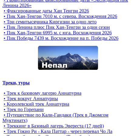
Ленина 2026»
• Фиксированные даты Хан Тенгри 2026
• Пик Хан-Тенгри 7010 м. с севера. Восхождения 2026
• Три семитысячника Киргизии за одно лето
• Пик Ленина плюс Пик Хан-Тенгри за один сезон
• Пик Хан-Тенгри 6995 м. c юга. Восхождения 2026
• Пик Победы 7439 м. Восхождение на п. Победы 2026
Треки, туры
• Трек к базовому лагерю Аннапурна
• Трек вокруг Аннапурны
• Королевский трек Аннапурна
• Трек по Горепани
• Путешествие по Кали-Гандаки (Трек в Джомсом
Муктинатх)
• Треккинг в Базовый лагерь Эвереста (17 дней)
• Трек Гокио Ри - Кала Паттар - через перевал Чо Ла