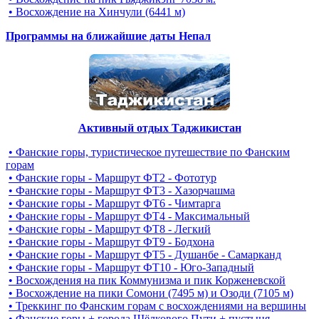
• Восхождение на Хинчули (6441 м)
Программы на ближайшие даты Непал
Активный отдых Таджикистан
• Фанские горы, туристическое путешествие по Фанским
горам
• Фанские горы - Маршрут ФТ2 - Фототур
• Фанские горы - Маршрут ФТ3 - Хазорчашма
• Фанские горы - Маршрут ФТ6 - Чимтарга
• Фанские горы - Маршрут ФТ4 - Максимальный
• Фанские горы - Маршрут ФТ8 - Легкий
• Фанские горы - Маршрут ФТ9 - Бодхона
• Фанские горы - Маршрут ФТ5 - Душанбе - Самарканд
• Фанские горы - Маршрут ФТ10 - Юго-Западный
• Восхождения на пик Коммунизма и пик Корженевской
• Восхождение на пики Сомони (7495 м) и Озоди (7105 м)
• Треккинг по Фанским горам c восхождениями на вершины
• Фанские горы + города Шёлкового Пути + пустыня