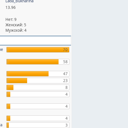
Lada_Bukharina
13.96
Нет: 9
Женский: 5
Мужской: 4
ые
70
58
47
23
8
4
4
4
та
3