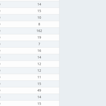
0
14
0
15
0
10
0
8
0
162
0
19
0
7
0
16
0
14
0
12
0
12
0
11
0
15
0
49
0
14
0
15