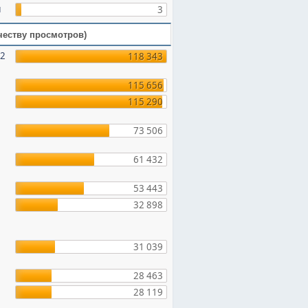
и
3
честву просмотров)
12
118 343
115 656
115 290
73 506
61 432
53 443
32 898
31 039
28 463
28 119