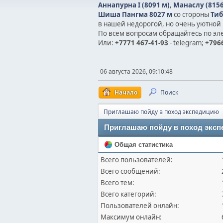
Аннапурна I (8091 м)
,
Манаслу (8156
Шиша Пангма 8027 м
со стороны
Тиб
в нашей недорогой, но очень уютной 
По всем вопросам обращайтесь по эл
Или:
+7771 467-41-93
- telegram;
+7966
06 августа 2026, 09:10:48
Начало
Поиск
Приглашаю пойду в поход экспедицию
Приглашаю пойду в поход экспе
Общая статистика
Всего пользователей:
Всего сообщений:
Всего тем:
Всего категорий:
Пользователей онлайн:
Максимум онлайн: