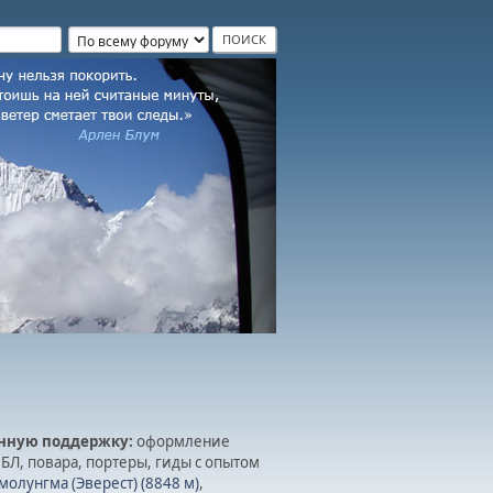
нную поддержку:
оформление
БЛ, повара, портеры, гиды с опытом
олунгма (Эверест) (8848 м)
,