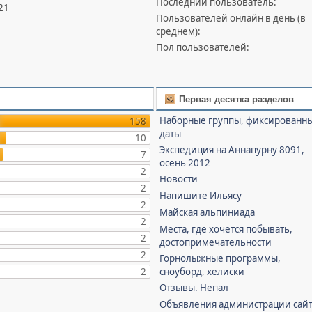
Последний пользователь:
21
Пользователей онлайн в день (в
среднем):
Пол пользователей:
Первая десятка разделов
Наборные группы, фиксированн
158
даты
10
Экспедиция на Аннапурну 8091,
7
осень 2012
2
Новости
2
Напишите Ильясу
2
Майская альпиниада
2
Места, где хочется побывать,
2
достопримечательности
2
Горнолыжные программы,
2
сноуборд, хелиски
Отзывы. Непал
Объявления администрации сай