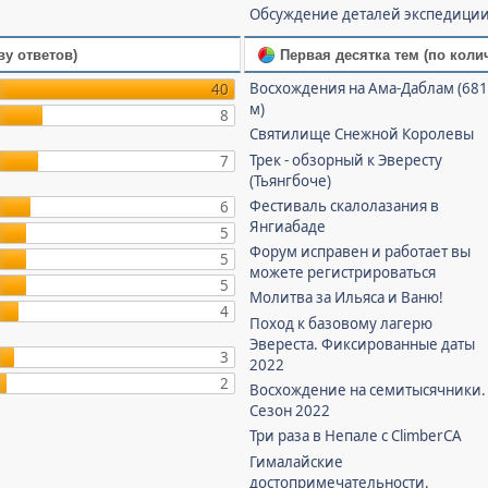
Обсуждение деталей экспедици
ву ответов)
Первая десятка тем (по коли
Восхождения на Ама-Даблам (68
40
м)
8
Святилище Снежной Королевы
Трек - обзорный к Эвересту
7
(Тьянгбоче)
Фестиваль скалолазания в
6
Янгиабаде
5
Форум исправен и работает вы
5
можете регистрироваться
5
Молитва за Ильяса и Ваню!
4
Поход к базовому лагерю
Эвереста. Фиксированные даты
3
2022
2
Восхождение на семитысячники.
Сезон 2022
Три раза в Непале с ClimberCA
Гималайские
достопримечательности.