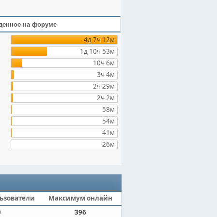
денное на форуме
4д 7ч 12м
1д 10ч 53м
10ч 6м
3ч 4м
2ч 29м
2ч 2м
58м
54м
41м
26м
ьзователи
Максимум онлайн
0
396