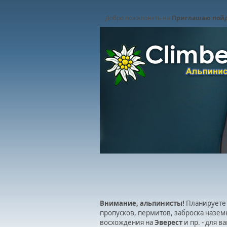
Добро пожаловать на
Приглашаю пойд
Внимание, альпинисты!
Планируете 
пропусков, пермитов, заброска назем
восхождения на
Эверест
и пр. - для 