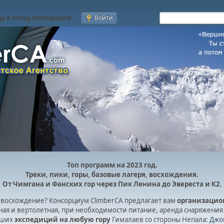
у в поход экспедицию
.
Войти
Топ программ на 2023 год.
Треки, пики, горы, базовые лагеря, восхождения.
От Чимгана и Фанских гор через Пик Ленина до Эвереста и К2.
восхождение? Консорциум ClimberCA предлагает вам
организацио
ная и вертолетная, при необходимости питание, аренда снаряжения 
ваших
экспедиций на любую гору
Гималаев со стороны Непала:
Джом