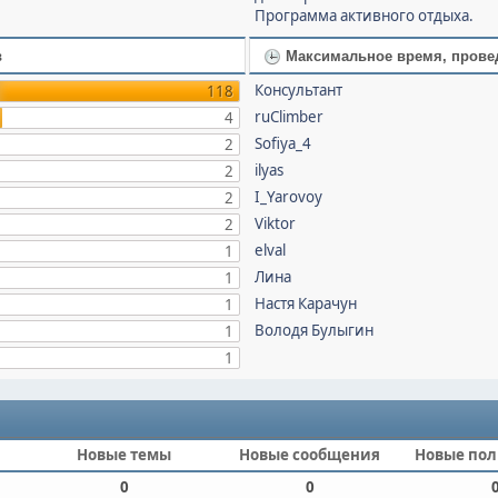
Программа активного отдыха.
в
Максимальное время, прове
Консультант
118
ruClimber
4
Sofiya_4
2
ilyas
2
I_Yarovoy
2
Viktor
2
elval
1
Лина
1
Настя Карачун
1
Володя Булыгин
1
1
Новые темы
Новые сообщения
Новые пол
0
0