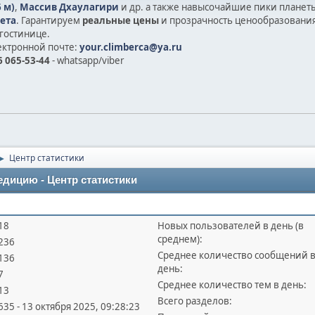
 м)
,
Массив Дхаулагири
и др.
а также на
высочайшие пики планет
ета
. Гарантируем
реальные цены
и прозрачность ценообразования
гостинице.
ектронной почте:
your.climberca@ya.ru
 065-53-44
- whatsapp/viber
Центр статистики
►
дицию - Центр статистики
18
Новых пользователей в день (в
среднем):
236
Среднее количество сообщений 
136
день:
7
Среднее количество тем в день:
13
Всего разделов:
635 - 13 октября 2025, 09:28:23