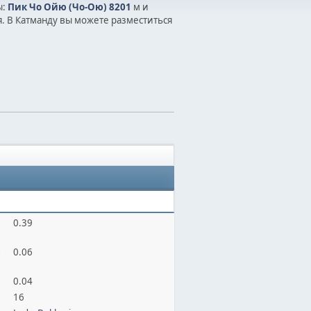
ы:
Пик Чо Ойю (Чо-Ою) 8201
м и
. В Катманду вы можете разместиться
0.39
в
0.06
0.04
16