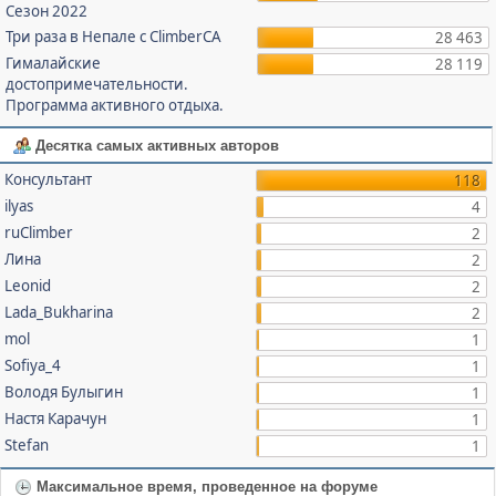
Сезон 2022
Три раза в Непале с ClimberCA
28 463
Гималайские
28 119
достопримечательности.
Программа активного отдыха.
Десятка самых активных авторов
Консультант
118
ilyas
4
ruClimber
2
Лина
2
Leonid
2
Lada_Bukharina
2
mol
1
Sofiya_4
1
Володя Булыгин
1
Настя Карачун
1
Stefan
1
Максимальное время, проведенное на форуме