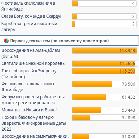
Фестиваль скалолазания в
4
Янгиабаде
Слава Богу, команда в Скарду!
3
Борьба за третий высотный
2
лагерь
Первая десятка тем (по количеству просмотров)
Восхождения на Ама-Даблам
118 343
(6812 м)
Святилище Снежной Королевы
115 656
Трек - обзорный к Эвересту
115 290
(Тьянгбоче)
Фестиваль скалолазания в
73 506
Янгиабаде
Форум исправен и работает вы
61 432
можете регистрироваться
Молитва за Ильяса и Ваню!
53 443
Поход к базовому лагерю
32 898
Эвереста. Фиксированные даты
2022
Восхождение на семитысячники.
31 038