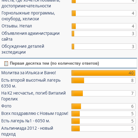
4
достопримечательности
Горнолыжные программы,
4
сноуборд, хелиски
Отзывы. Непал
4
Объявления администрации
3
сайта
Обсуждение деталей
3
экспедиции
Первая десятка тем (по количеству ответов)
Молитва за Ильяса и Ваню!
40
Есть второй высотный лагерь
8
6350 м.
На К2 несчастье, погиб Виталий
7
Горелик
Фото
6
Всех поздравляю с Новым годом!
5
Есть лагерь №1 - 6050 м.
5
Альпиниада 2012 - новый
5
подход