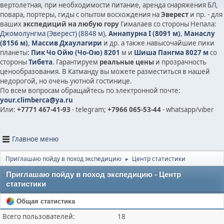
вертолетная, при необходимости питание, аренда снаряжения БЛ,
повара, портеры, гиды с опытом восхождения на
Эверест
и пр. - для
ваших
экспедиций на любую гору
Гималаев со стороны Непала:
Джомолунгма (Эверест) (8848 м)
,
Аннапурна I (8091 м)
,
Манаслу
(8156 м)
,
Массив Дхаулагири
и др.
а также на
высочайшие пики
планеты:
Пик Чо Ойю (Чо-Ою) 8201
м и
Шиша Пангма 8027 м
со
стороны
Тибета
. Гарантируем
реальные цены
и прозрачность
ценообразования. В Катманду вы можете разместиться в нашей
недорогой, но очень уютной гостинице.
По всем вопросам обращайтесь по электронной почте:
your.climberca@ya.ru
Или:
+7771 467-41-93
- telegram;
+7966 065-53-44
- whatsapp/viber
Главное меню
Приглашаю пойду в поход экспедицию
Центр статистики
►
Приглашаю пойду в поход экспедицию - Центр
статистики
Общая статистика
Всего пользователей:
18