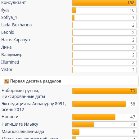
Консультант
158
ilyas
10
Sofiya_4
7
Lada_Bukharina
2
Leonid
2
Настя Карачун
2
Лина
2
Владимир
2
Illuminati
2
Viktor
2
Первая десятка разделов
Наборные группы,
70
фиксированные даты
Экспедиция на Аннапурну 8091,
58
осень 2012
Новости
47
Напишите Ильясу
23
Майская альпиниада
8
Места, где хочется побывать,