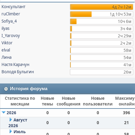
Консультант
4д 7ч 12м
ruClimber
1д 10ч 53м
Sofiya_4
10ч 6м
ilyas
3ч 4м
I_Yarovoy
2ч 29м
Viktor
2ч 2м
elval
58м
Лина
54м
Настя Карачун
41м
Володя Булыгин
26м
История форума
Статистика по
Новые
Новые
Новые
Максим
месяцам
темы
сообщения
пользователи
онлайн
2026
0
0
0
396
Август
0
0
0
21
2026
Июль
0
0
0
58