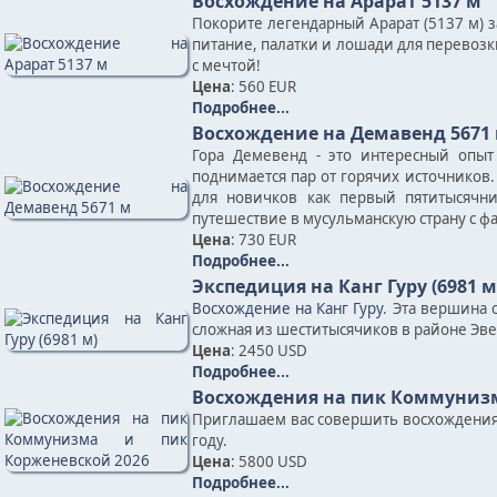
Восхождение на Арарат 5137 м
Покорите легендарный Арарат (5137 м) 
питание, палатки и лошади для перевозк
с мечтой!
Цена
: 560 EUR
Подробнее...
Восхождение на Демавенд 5671
Гора Демевенд - это интересный опыт
поднимается пар от горячих источников.
для новичков как первый пятитысячн
путешествие в мусульманскую страну с ф
Цена
: 730 EUR
Подробнее...
Экспедиция на Канг Гуру (6981 м
Восхождение на Канг Гуру
. Эта вершина 
сложная из шеститысячиков в районе Эве
Цена
: 2450 USD
Подробнее...
Восхождения на пик Коммунизм
Приглашаем вас совершить восхождения н
году.
Цена
: 5800 USD
Подробнее...