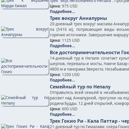
Трек "Вкус непознанного Непала"
. Програ
Цена
: 975 USD
Подробнее...
Трек вокруг Аннапурны
20-дневный трек вокруг массива Аннапу
ла (5416 м), потрясающие виды восьм
горячие источники. Завершение маршру
Цена
: 1125 USD
Подробнее...
Все достопримечательности Го
14-дневный тур в Непале сочетает кул
шерпов, перевалы и мосты, Намче Базар 
4800 м и панорама Эвереста. Незабываем
Цена
: 1200 USD
Подробнее...
Семейный тур по Непалу
Отправьтесь всей семьёй в незабываемое
рассвет над Аннапурной, прогулки на л
родина Будды. 12 дней открытий, комфорт
Цена
: 600 USD
Подробнее...
Трек Гокио Ри - Кала Паттар - че
21-дневный тур по Гималаям: озёра Гокио