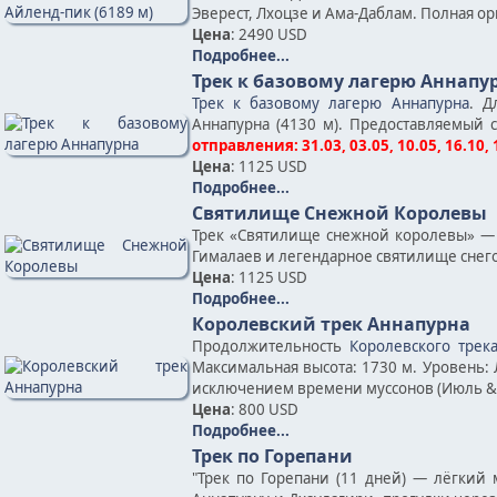
Эверест, Лхоцзе и Ама-Даблам. Полная о
Цена
: 2490 USD
Подробнее...
Трек к базовому лагерю Аннапу
Трек к базовому лагерю Аннапурна
. Д
Аннапурна (4130 м). Предоставляемый 
отправления: 31.03, 03.05, 10.05, 16.10, 
Цена
: 1125 USD
Подробнее...
Святилище Снежной Королевы
Трек «Святилище снежной королевы» — 
Гималаев и легендарное святилище снег
Цена
: 1125 USD
Подробнее...
Королевский трек Аннапурна
Продолжительность
Королевского трек
Максимальная высота: 1730 м. Уровень: 
исключением времени муссонов (Июль & 
Цена
: 800 USD
Подробнее...
Трек по Горепани
"Трек по Горепани (11 дней) — лёгкий 