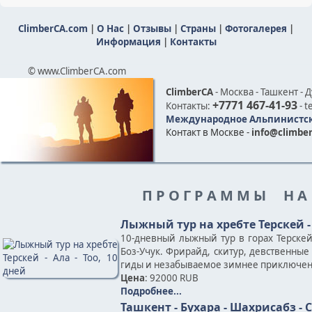
ClimberCA.com
|
О Нас
|
Отзывы
|
Страны
|
Фотогалерея
|
Информация
|
Контакты
© www.ClimberCA.com
ClimberCA
- Москва - Ташкент - 
+7771 467-41-93
Контакты:
- t
Международное Альпинистск
Контакт в Москве -
info@climber
П Р О Г Р А М М Ы Н А
Лыжный тур на хребте Терскей - 
10-дневный лыжный тур в горах Терскей
Боз-Учук. Фрирайд, скитур, девственны
гиды и незабываемое зимнее приключен
Цена
: 92000 RUB
Подробнее...
Ташкент - Бухара - Шахрисабз -