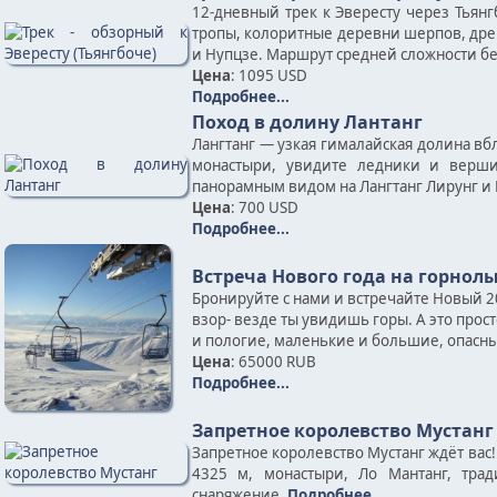
12-дневный трек к Эвересту через Тьян
тропы, колоритные деревни шерпов, дре
и Нупцзе. Маршрут средней сложности б
Цена
: 1095 USD
Подробнее...
Поход в долину Лантанг
Лангтанг — узкая гималайская долина вб
монастыри, увидите ледники и верши
панорамным видом на Лангтанг Лирунг и 
Цена
: 700 USD
Подробнее...
Встреча Нового года на горно
Бронируйте с нами и встречайте Новый 2
взор- везде ты увидишь горы. А это прос
и пологие, маленькие и большие, опасные
Цена
: 65000 RUB
Подробнее...
Запретное королевство Мустанг
Запретное королевство Мустанг ждёт вас
4325 м, монастыри, Ло Мантанг, тра
снаряжение.
Подробнее...