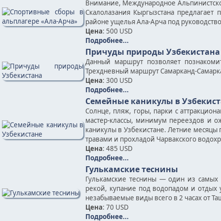
Внимание, Международное Альпинистско
Скалолазания Кыргызстана предлагает 
районе ущелья Ала-Арча под руководств
Цена
: 500 USD
Подробнее...
Причуды природы Узбекистана
Данный маршрут позволяет познакоми
Трехдневный маршрут Самарканд-Самарк
Цена
: 300 USD
Подробнее...
Семейные каникулы в Узбекист
Солнце, пляж, горы, парки с аттракцион
мастер-классы, минимум переездов и ож
каникулы в Узбекистане. Летние месяцы
травами и прохладой Чарвакского водох
Цена
: 485 USD
Подробнее...
Гулькамские теснины
Гулькамские теснины — один из самых 
рекой, купание под водопадом и отдых
незабываемые виды всего в 2 часах от Та
Цена
: 70 USD
Подробнее...