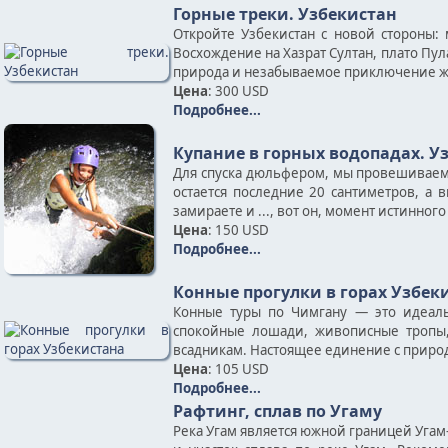
Горные треки. Узбекистан
Откройте Узбекистан с новой стороны:
Восхождение на Хазрат Султан, плато Пу
природа и незабываемое приключение жд
Цена
: 300 USD
Подробнее...
Купание в горных водопадах. У
Для спуска дюльфером, мы провешиваем ве
остается последние 20 сантиметров, а
замираете и ..., вот он, момент истинног
Цена
: 150 USD
Подробнее...
Конные прогулки в горах Узбек
Конные туры по Чимгану — это идеаль
спокойные лошади, живописные тропы
всадникам. Настоящее единение с природ
Цена
: 105 USD
Подробнее...
Рафтинг, сплав по Угаму
Река Угам является южной границей Угам