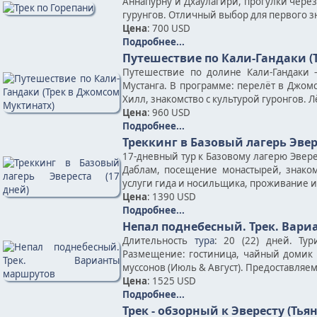
Аннапурну и Дхаулагири, прогулки чере
гурунгов. Отличный выбор для первого з
Цена
: 700 USD
Подробнее...
Путешествие по Кали-Гандаки (
Путешествие по долине Кали-Гандаки
Мустанга. В программе: перелёт в Джомс
Хилл, знакомство с культурой гуронгов. 
Цена
: 960 USD
Подробнее...
Треккинг в Базовый лагерь Эвер
17-дневный тур к Базовому лагерю Эверес
Даблам, посещение монастырей, знаком
услуги гида и носильщика, проживание и
Цена
: 1390 USD
Подробнее...
Непал поднебесный. Трек. Вар
Длительность
тура
: 20 (22) дней. Ту
Размещение: гостиница, чайный домик 
муссонов (Июль & Август). Предоставляе
Цена
: 1525 USD
Подробнее...
Трек - обзорный к Эвересту (Тья