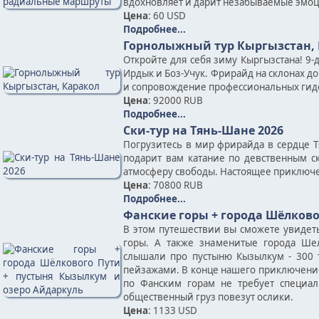
вдохновляет и дарит незабываемые эмоц
Цена
: 60 USD
Подробнее...
Горнолыжный тур Кыргызстан,
Откройте для себя зиму Кыргызстана! 9-
Ирдык и Боз-Учук. Фрирайд на склонах до
и сопровождение профессиональных гид
Цена
: 92000 RUB
Подробнее...
Ски-тур на Тянь-Шане 2026
Погрузитесь в мир фрирайда в сердце Т
подарит вам катание по девственным с
атмосферу свободы. Настоящее приключе
Цена
: 70800 RUB
Подробнее...
Фанские горы + города Шёлково
В этом путешествии вы сможете увидет
горы. А также знаменитые города Шел
слышали про пустыню Кызылкум - 300 т
пейзажами. В конце нашего приключение
по Фанским горам не требует специал
общественный груз повезут ослики.
Цена
: 1133 USD