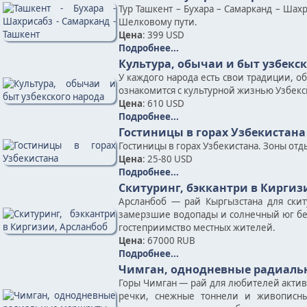
Тур Ташкент – Бухара – Самарканд – Шах
Шелковому пути.
Цена
: 399 USD
Подробнее...
Культура, обычаи и быт узбекс
У каждого народа есть свои традиции, о
ознакомится с культурной жизнью Узбекск
Цена
: 610 USD
Подробнее...
Гостиницы в горах Узбекистана
Гостиницы в горах Узбекистана. Зоны отд
Цена
: 25-80 USD
Подробнее...
Скитуринг, бэккантри в Киргиз
Арсланбоб — рай Кыргызстана для скит
замерзшие водопады и солнечный юг без 
гостеприимство местных жителей.
Цена
: 67000 RUB
Подробнее...
Чимган, однодневные радиал
Горы Чимган — рай для любителей акти
речки, снежные тоннели и живописн