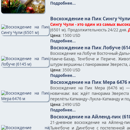
Подробнее...
Восхождение на Пик Сингу Чули 
Сингу Чули - это один из самых высок
(6501 м). Продолжительность 24/22 дня.
Цена
: 1500 USD
Подробнее...
Восхождение на Пик Лобуче (614
Восхождение на Лобуче Восточный-Дальни
Намче-Базар, Тенгбоче и Периче. Жив
штурм вершины с панорамами Эвереста, Л
Цена
: 3500 USD
Подробнее...
Восхождение на Пик Мера 6476 
Восхождение на Пик Мера (6476 м) —
новичкам: вас ждёт панорама Эвереста
перелёты Катманду–Лукла–Катманду и по
Цена
: 2490 USD
Подробнее...
Восхождение на Айленд-пик (61
21-дневное восхождение на Айленд-пи
Тьянгбоче и Дингбоче с постепенной