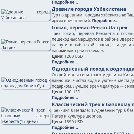
Подробнее...
Древние города Узбекистана
Тур по древним городам Узбекистана: Таш
ярких впечатлений.
Подробнее...
Гокио, перевал Ренжо-Ла трек
Трек Гокио, перевал Ренжо-Ла с посещ
пешеходных маршрутов в районе Эвереста
на пути к тибетской границе, и доли
напоминают рай на земле.
Цена
: 1260 USD
Подробнее...
Однодневный поход к водопада
Откройте для себя красоту долины Киз
ванночки, чистая вода и уютные места д
подарком. Лучшее время для тура — с июн
Цена
: 100 USD
Подробнее...
Классический трек к базовому л
Треккинг в Непале: 17-дневный тур в ба
Патар и культура шерпов.
Цена
: 1390 USD
Подробнее...