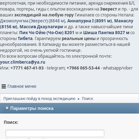
вертолетная, при необходимости питание, аренда снаряжения БЛ,
повара, портеры, гиды с опытом восхождения на
Эверест
и пр. - для
ваших
экспедиций на любую гору
Гималаев со стороны Непала:
Джомолунгма (Эверест) (8848 м)
,
Аннапурна I (8091 м)
,
Манаслу
(8156 м)
,
Массив Дхаулагири
и др.
а также на
высочайшие пики
планеты:
Пик Чо Ойю (Чо-Ою) 8201
м и
Шиша Пангма 8027 м
со
стороны
Тибета
. Гарантируем
реальные цены
и прозрачность
ценообразования. В Катманду вы можете разместиться в нашей
недорогой, но очень уютной гостинице.
По всем вопросам обращайтесь по электронной почте:
your.climberca@ya.ru
Или:
+7771 467-41-93
- telegram;
+7966 065-53-44
- whatsapp/viber
Главное меню
Приглашаю пойду в поход экспедицию
Поиск
►
Параметры поиска
Поиск: