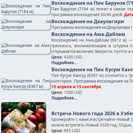
Восхождение на Пик Барунзе (71
Пик Барунзе (7184 м)
лежит в самом сер
программа восхождения 30/40 дней.
Даты
Восхождение на Дхаулагири
Программы
восхождения на Дхаулагири
I
Восхождение на Ама-Даблам
Восхождение на Ама-Даблам (6812 м) —
треккинга, акклиматизации и штурма 
открывается величие Эвереста, Нуптсе и 
Цена
: 4200 USD
Подробнее...
Восхождение на Пик Кусум Кангр
Пик Кусум Кангру (6367 м) относится к 
категории.
Программа восхождения на Пи
15 апреля и 15 сентября.
Цена
: 1500 USD
Подробнее...
Встреча Нового года 2026 в Узб
Бронируйте с нами и встречайте Новый 
можно встретить Новый 2026 год. Отдых, 
Цена
: 695 USD