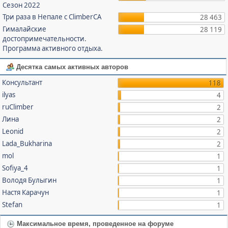
Сезон 2022
Три раза в Непале с ClimberCA
28 463
Гималайские
28 119
достопримечательности.
Программа активного отдыха.
Десятка самых активных авторов
Консультант
118
ilyas
4
ruClimber
2
Лина
2
Leonid
2
Lada_Bukharina
2
mol
1
Sofiya_4
1
Володя Булыгин
1
Настя Карачун
1
Stefan
1
Максимальное время, проведенное на форуме