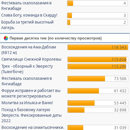
Фестиваль скалолазания в
4
Янгиабаде
Слава Богу, команда в Скарду!
3
Борьба за третий высотный
2
лагерь
Первая десятка тем (по количеству просмотров)
Восхождения на Ама-Даблам
118 343
(6812 м)
Святилище Снежной Королевы
115 656
Трек - обзорный к Эвересту
115 290
(Тьянгбоче)
Фестиваль скалолазания в
73 506
Янгиабаде
Форум исправен и работает вы
61 432
можете регистрироваться
Молитва за Ильяса и Ваню!
53 445
Поход к базовому лагерю
32 898
Эвереста. Фиксированные даты
2022
Восхождение на семитысячники.
31 039