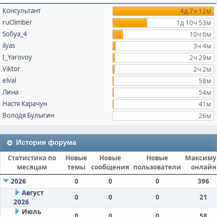
Консультант
4д 7ч 12м
ruClimber
1д 10ч 53м
Sofiya_4
10ч 6м
ilyas
3ч 4м
I_Yarovoy
2ч 29м
Viktor
2ч 2м
elval
58м
Лина
54м
Настя Карачун
41м
Володя Булыгин
26м
История форума
Статистика по
Новые
Новые
Новые
Максим
месяцам
темы
сообщения
пользователи
онлайн
2026
0
0
0
396
Август
0
0
0
21
2026
Июль
0
0
0
58