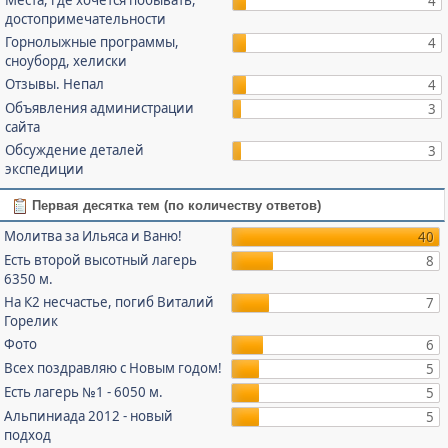
4
достопримечательности
Горнолыжные программы,
4
сноуборд, хелиски
Отзывы. Непал
4
Объявления администрации
3
сайта
Обсуждение деталей
3
экспедиции
Первая десятка тем (по количеству ответов)
Молитва за Ильяса и Ваню!
40
Есть второй высотный лагерь
8
6350 м.
На К2 несчастье, погиб Виталий
7
Горелик
Фото
6
Всех поздравляю с Новым годом!
5
Есть лагерь №1 - 6050 м.
5
Альпиниада 2012 - новый
5
подход