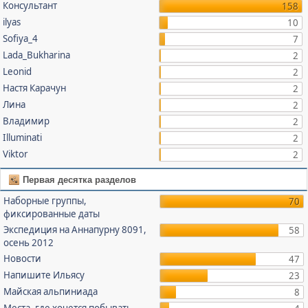
Консультант
158
ilyas
10
Sofiya_4
7
Lada_Bukharina
2
Leonid
2
Настя Карачун
2
Лина
2
Владимир
2
Illuminati
2
Viktor
2
Первая десятка разделов
Наборные группы,
70
фиксированные даты
Экспедиция на Аннапурну 8091,
58
осень 2012
Новости
47
Напишите Ильясу
23
Майская альпиниада
8
Места, где хочется побывать,