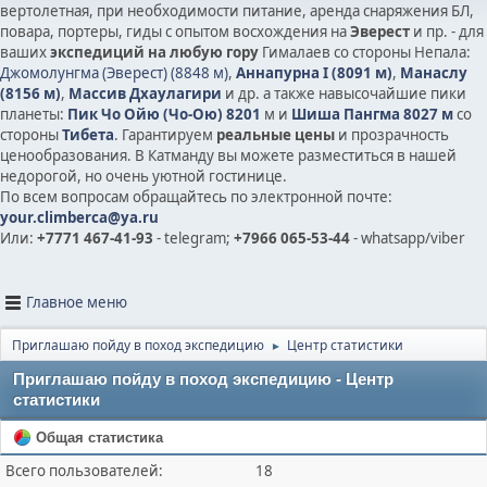
вертолетная, при необходимости питание, аренда снаряжения БЛ,
повара, портеры, гиды с опытом восхождения на
Эверест
и пр. - для
ваших
экспедиций на любую гору
Гималаев со стороны Непала:
Джомолунгма (Эверест) (8848 м)
,
Аннапурна I (8091 м)
,
Манаслу
(8156 м)
,
Массив Дхаулагири
и др.
а также на
высочайшие пики
планеты:
Пик Чо Ойю (Чо-Ою) 8201
м и
Шиша Пангма 8027 м
со
стороны
Тибета
. Гарантируем
реальные цены
и прозрачность
ценообразования. В Катманду вы можете разместиться в нашей
недорогой, но очень уютной гостинице.
По всем вопросам обращайтесь по электронной почте:
your.climberca@ya.ru
Или:
+7771 467-41-93
- telegram;
+7966 065-53-44
- whatsapp/viber
Главное меню
Приглашаю пойду в поход экспедицию
Центр статистики
►
Приглашаю пойду в поход экспедицию - Центр
статистики
Общая статистика
Всего пользователей:
18