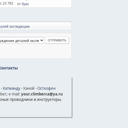
: 23 782
от
ilyas
талей экспедиции
Контакты
-
Катманду
- Ханой -
Остхофен
ber; e-mail:
your.climberca@ya.ru
рные проводники и инструкторы.