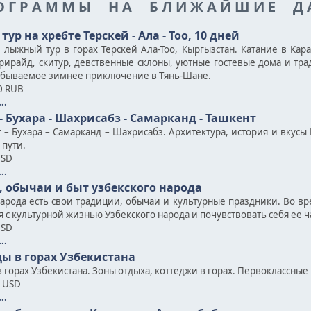
О Г Р А М М Ы Н А Б Л И Ж А Й Ш И Е Д 
р на хребте Терскей - Ала - Тоо, 10 дней
 лыжный тур в горах Терскей Ала-Тоо, Кыргызстан. Катание в Кар
Фрирайд, скитур, девственные склоны, уютные гостевые дома и тр
абываемое зимнее приключение в Тянь-Шане.
0 RUB
..
- Бухара - Шахрисабз - Самарканд - Ташкент
т – Бухара – Самарканд – Шахрисабз. Архитектура, история и вкусы
пути.
USD
..
, обычаи и быт узбекского народа
народа есть свои традиции, обычаи и культурные праздники. Во в
 с культурной жизнью Узбекского народа и почувствовать себя ее ч
USD
..
ы в горах Узбекистана
 горах Узбекистана. Зоны отдыха, коттеджи в горах. Первоклассны
0 USD
..