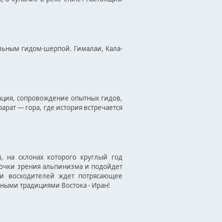
альным гидом-шерпой. Гималаи, Кала-
ация, сопровождение опытных гидов,
рат — гора, где история встречается
, на склонах которого круглый год
 точки зрения альпинизма и подойдет
и восходителей ждет потрясающее
ьными традициями Востока - Иран!