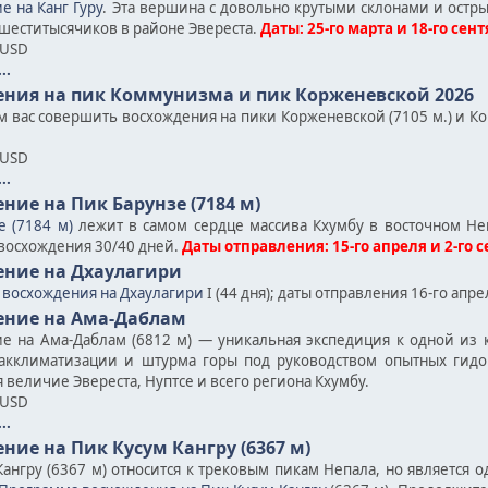
е на Канг Гуру
. Эта вершина с довольно крутыми склонами и остр
 шеститысячиков в районе Эвереста.
Даты: 25-го марта и 18-го сен
 USD
..
ния на пик Коммунизма и пик Корженевской 2026
 вас совершить восхождения на пики Корженевской (7105 м.) и Ко
 USD
..
ние на Пик Барунзе (7184 м)
е (7184 м)
лежит в самом сердце массива Кхумбу в восточном Неп
восхождения 30/40 дней.
Даты отправления: 15-го апреля и 2-гo 
ение на Дхаулагири
ы
восхождения на Дхаулагири
I (44 дня); даты отправления 16-го апре
ение на Ама-Даблам
е на Ама-Даблам (6812 м) — уникальная экспедиция к одной из
 акклиматизации и штурма горы под руководством опытных гид
 величие Эвереста, Нуптсе и всего региона Кхумбу.
 USD
..
ние на Пик Кусум Кангру (6367 м)
Кангру (6367 м) относится к трековым пикам Непала, но является