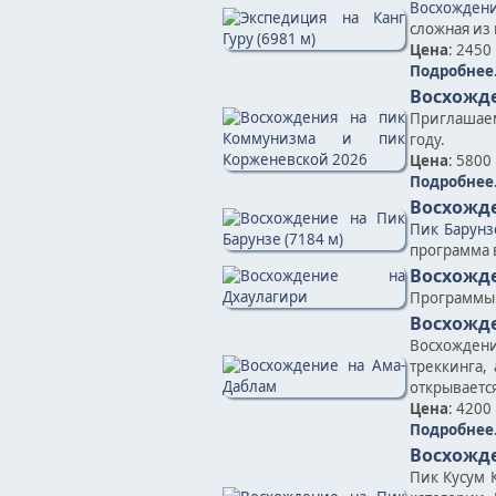
Восхождени
сложная из
Цена
: 2450
Подробнее.
Восхожде
Приглашаем
году.
Цена
: 5800
Подробнее.
Восхожде
Пик Барунз
программа 
Восхожд
Программ
Восхожд
Восхождени
треккинга,
открывается
Цена
: 4200
Подробнее.
Восхожде
Пик Кусум 