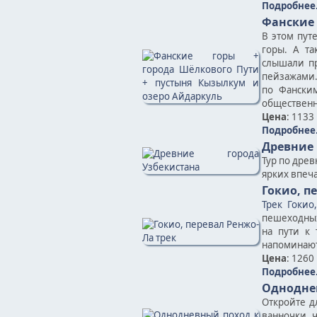
Подробнее.
Фанские 
В этом пут
горы. А та
слышали пр
пейзажами.
по Фанским
общественн
Цена
: 1133
Подробнее.
Древние 
Тур по древ
ярких впеч
Гокио, п
Трек Гокио
пешеходных
на пути к 
напоминают
Цена
: 1260
Подробнее.
Однодне
Откройте д
ванночки, 