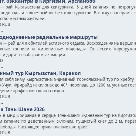
г, бэккантри в Киргизии, Арсланбоб
— рай Кыргызстана для скитуринга. 5 дней катания по нетронут
водопады и солнечный юг без толп туристов. Вас ждут панорамы го
ство местных жителей.
0 RUB
..
 однодневные радиальные маршруты
н — рай для любителей активного отдыха. Восхождения на верши
ежные тоннели и живописные водопады. От лёгких маршрут
т и дарит незабываемые эмоции.
SD
..
жный тур Кыргызстан, Каракол
ля себя зиму Кыргызстана! 9-дневный горнолыжный тур по хребту Т
-Учук. Фрирайд на склонах до 40°, перепады до 1200 м, уютные гос
дение профессиональных гидов.
0 RUB
..
на Тянь-Шане 2026
ь в мир фрирайда в сердце Тянь-Шаня! 8-дневный тур на Киргизс
м катание по девственным склонам, пушистый снег до 2 м, пере
свободы. Настоящее приключение вне трасс!
0 RUB