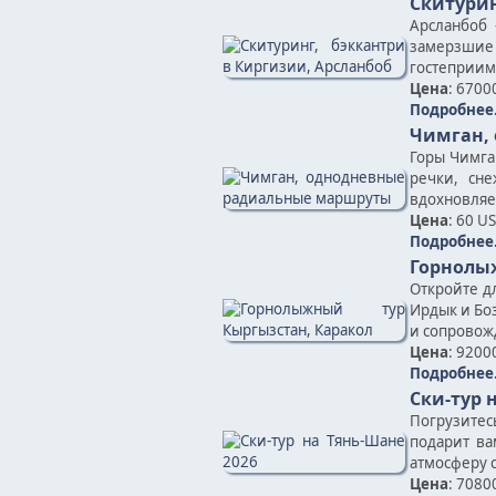
Скитурин
Арсланбоб 
замерзшие 
гостеприим
Цена
: 6700
Подробнее.
Чимган,
Горы Чимга
речки, сн
вдохновляе
Цена
: 60 U
Подробнее.
Горнолы
Откройте д
Ирдык и Боз
и сопровож
Цена
: 9200
Подробнее.
Ски-тур 
Погрузитес
подарит ва
атмосферу 
Цена
: 7080