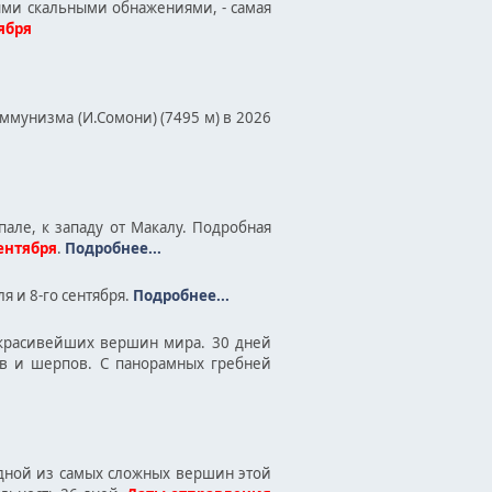
ыми скальными обнажениями, - самая
тября
ммунизма (И.Сомони) (7495 м) в 2026
але, к западу от Макалу. Подробная
сентября
.
Подробнее...
ля и 8-гo сентября.
Подробнее...
 красивейших вершин мира. 30 дней
ов и шерпов. С панорамных гребней
 одной из самых сложных вершин этой