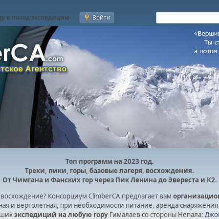
у в поход экспедицию
.
Войти
Топ программ на 2023 год.
Треки, пики, горы, базовые лагеря, восхождения.
От Чимгана и Фанских гор через Пик Ленина до Эвереста и К2.
восхождение? Консорциум ClimberCA предлагает вам
организацио
ная и вертолетная, при необходимости питание, аренда снаряжения 
ваших
экспедиций на любую гору
Гималаев со стороны Непала:
Джом