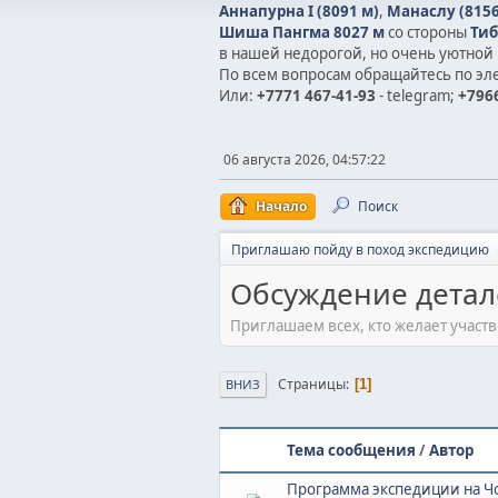
Аннапурна I (8091 м)
,
Манаслу (8156
Шиша Пангма 8027 м
со стороны
Тиб
в нашей недорогой, но очень уютной 
По всем вопросам обращайтесь по эл
Или:
+7771 467-41-93
- telegram;
+7966
06 августа 2026, 04:57:22
Начало
Поиск
Приглашаю пойду в поход экспедицию
Обсуждение детал
Приглашаем всех, кто желает участ
Страницы
1
ВНИЗ
Тема сообщения
/
Автор
Программа экспедиции на Чо