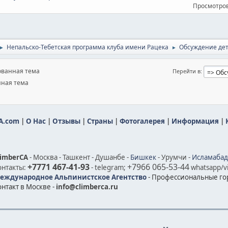
Просмотров
Непальско-Тебетская программа клуба имени Рацека
Обсуждение де
►
►
ванная тема
Перейти в
ная тема
A.com
|
О Нас
|
Отзывы
|
Страны
|
Фотогалерея
|
Информация
|
limberCA
- Москва - Ташкент - Душанбе -
Бишкек
- Урумчи -
Исламабад
+7771 467-41-93
+7966 065-53-44
онтакты:
- telegram;
whatsapp/vi
еждународное Альпинистское Агентство
- Профессиональные го
онтакт в Москве -
info@climberca.ru