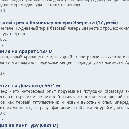
учшее время для тура — с июня по октябрь.
USD
..
ский трек к базовому лагерю Эвереста (17 дней)
 Непале: 17-дневный тур в базовый лагерь Эвереста с профессион
ьтура шерпов.
 USD
..
ние на Арарат 5137 м
егендарный Арарат (5137 м) за 7 дней! В программе — акклиматиз
алатки и лошади для перевозки вещей. Подходит даже новичкам. Ара
EUR
..
ние на Демавенд 5671 м
енд - это интересный опыт подъема на потухший стратовулкан
я пар от горячих источников. Гора является технически простой с
ков как первый пятитысячник и новый высотный опыт. Вперед
е в мусульманскую страну с фантастической архитектурой и уникал
EUR
..
ия на Канг Гуру (6981 м)