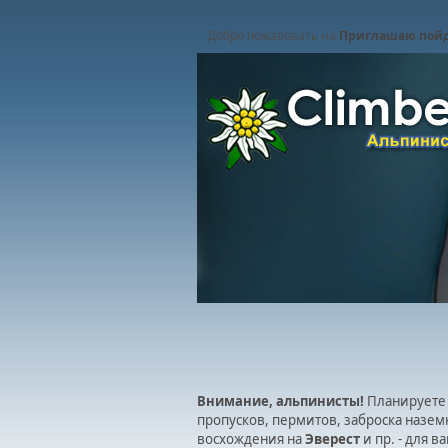
Добро пожаловать на
Приглашаю пойд
Внимание, альпинисты!
Планируете 
пропусков, пермитов, заброска назем
восхождения на
Эверест
и пр. - для 