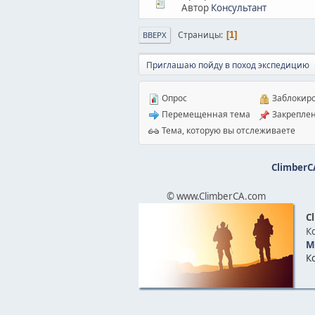
Автор
Консультант
Страницы
1
ВВЕРХ
Приглашаю пойду в поход экспедицию
Опрос
Заблокиро
Перемещенная тема
Закреплен
Тема, которую вы отслеживаете
ClimberC
© www.ClimberCA.com
C
К
М
К