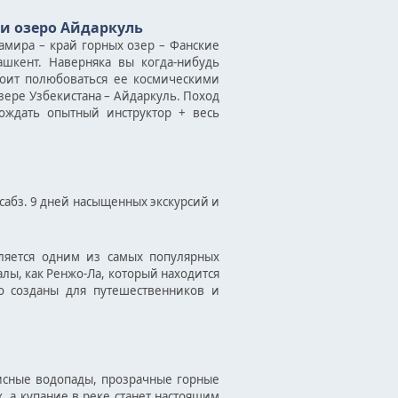
 и озеро Айдаркуль
амира – край горных озер – Фанские
ашкент. Наверняка вы когда-нибудь
тоит полюбоваться ее космическими
ере Узбекистана – Айдаркуль. Поход
ождать опытный инструктор + весь
исабз. 9 дней насыщенных экскурсий и
яется одним из самых популярных
лы, как Ренжо-Ла, который находится
но созданы для путешественников и
исные водопады, прозрачные горные
, а купание в реке станет настоящим