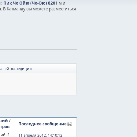
ы:
Пик Чо Ойю (Чо-Ою) 8201
м и
. В Катманду вы можете разместиться
талей экспедиции
ний
/
Последнее сообщение
тров
ий: 2
11 апреля 2012, 14:10:12