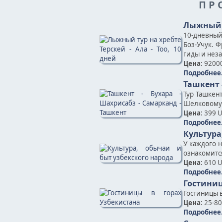
П Р 
Лыжный ту
10-дневный
Боз-Учук. 
гиды и нез
Цена
: 9200
Подробнее.
Ташкент 
Тур Ташкен
Шелковому 
Цена
: 399 
Подробнее.
Культура
У каждого 
ознакомится
Цена
: 610 
Подробнее.
Гостиниц
Гостиницы в
Цена
: 25-8
Подробнее.