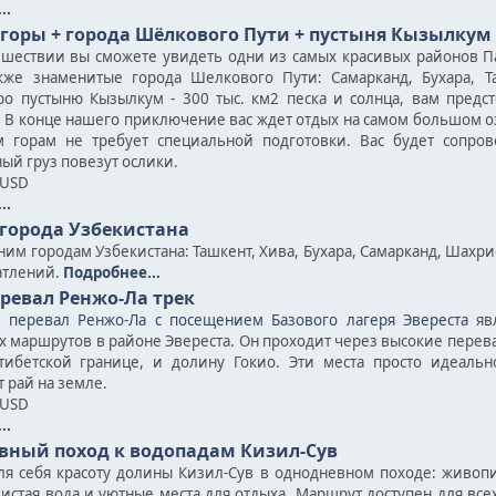
..
горы + города Шёлкового Пути + пустыня Кызылкум
ешествии вы сможете увидеть одни из самых красивых районов П
кже знаменитые города Шелкового Пути: Самарканд, Бухара, Т
о пустыню Кызылкум - 300 тыс. км2 песка и солнца, вам предс
 В конце нашего приключение вас ждет отдых на самом большом оз
 горам не требует специальной подготовки. Вас будет сопров
ый груз повезут ослики.
 USD
..
города Узбекистана
ним городам Узбекистана: Ташкент, Хива, Бухара, Самарканд, Шахр
атлений.
Подробнее...
еревал Ренжо-Ла трек
, перевал Ренжо-Ла с посещением Базового лагеря Эвереста
явл
 маршрутов в районе Эвереста. Он проходит через высокие перева
тибетской границе, и долину Гокио. Эти места просто идеаль
 рай на земле.
 USD
..
вный поход к водопадам Кизил-Сув
ля себя красоту долины Кизил-Сув в однодневном походе: живоп
чистая вода и уютные места для отдыха. Маршрут доступен для всех