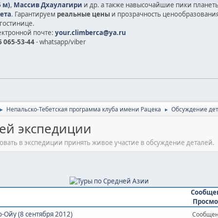
 м)
,
Массив Дхаулагири
и др.
а также на
высочайшие пики планет
ета
. Гарантируем
реальные цены
и прозрачность ценообразования
гостинице.
ектронной почте:
your.climberca@ya.ru
 065-53-44
- whatsapp/viber
Непальско-Тебетская программа клуба имени Рацека
Обсуждение де
►
►
ей экспедиции
вовать в экспедиции принять живое участие в обсуждение деталей.
Сообще
Просмо
-Ойу (8 сентября 2012)
Сообщен