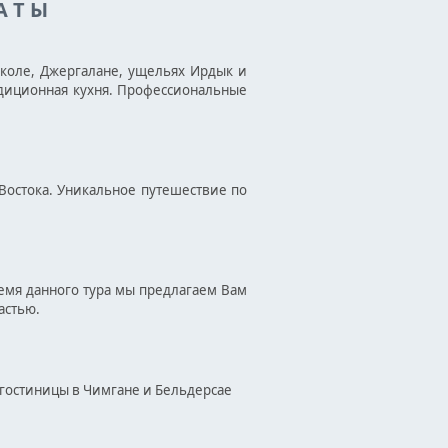
А Т Ы
аколе, Джергалане, ущельях Ирдык и
адиционная кухня. Профессиональные
 Востока. Уникальное путешествие по
ремя данного тура мы предлагаем Вам
астью.
е гостиницы в Чимгане и Бельдерсае