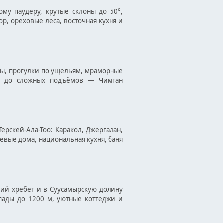
ому паудеру, крутые склоны до 50°,
р, ореховые леса, восточная кухня и
ны, прогулки по ущельям, мраморные
ов до сложных подъёмов — Чимган
ерскей-Ала-Тоо: Каракол, Джергалан,
тевые дома, национальная кухня, баня
кий хребет и в Суусамырскую долину
пады до 1200 м, уютные коттеджи и