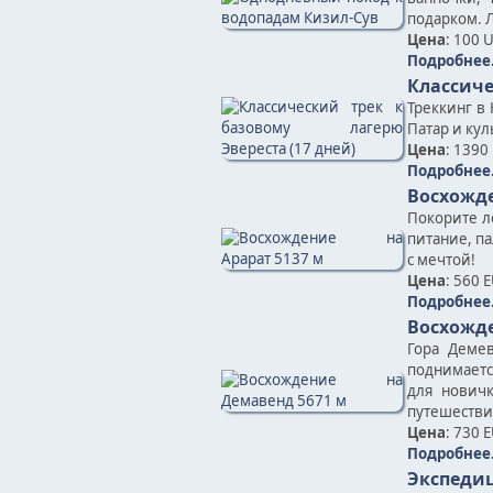
подарком. Л
Цена
: 100 
Подробнее.
Классиче
Треккинг в
Патар и кул
Цена
: 1390
Подробнее.
Восхожде
Покорите л
питание, п
с мечтой!
Цена
: 560 
Подробнее.
Восхожде
Гора Демев
поднимаетс
для нович
путешестви
Цена
: 730 
Подробнее.
Экспедиц