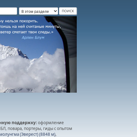
нную поддержку:
оформление
БЛ, повара, портеры, гиды с опытом
олунгма (Эверест) (8848 м)
,