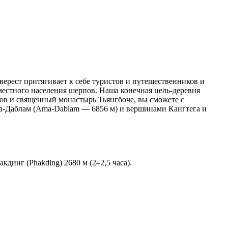
верест притягивает к себе туристов и путешественников и
местного населения шерпов. Наша конечная цель-деревня
рпов и священный монастырь Тьянгбоче, вы сможете с
ма-Даблам (Ama-Dablam — 6856 м) и вершинами Кангтега и
динг (Phakding) 2680 м (2–2,5 часа).