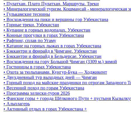
• Пулатхан. Плато Пулатхан. Маршруты. Треки
• Минералогический туризм. Кошмансай - минералогическая 
• Гулькамские теснины
• Восхождения на пики и вершины гор Узбекистана
• Горные треки. Узбекистан
• Купание в горных водопадах. Узбекистан
• Конные прогулки в горах Узбекистана
• Рафтинг, сплав по Угаму
• Катание на горных лыжах в горах Узбекистана
• Бэккантри и фрирайд в Чимгане. Узбекистан
• Бэккантри и фрирайд в Бельдерсае. Узбекистан
• Восхождения на гору Большой Чимган (3309 м.) зимой
• Гостиницы в горах Узбекистана
• Охота за тюльпанами. Кунгур-Бука — Ходжикент
• Двухдневный тур выходных дней — Чимган
• Горный поход на майские праздники по отрогам Западного 
• Весенний поход по горам Узбекистана
• Программа хелиски-туров 2026
• Фанские горы + города Шёлкового Пути + пустыня Кызылку
• Альплагерь
• Активный отдых в горах Узбекистана +