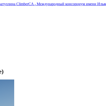
ClimberCA - Международный консорциум имени Ильяс
е)