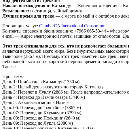
Вид деятельности:
Треккинг
Начало восхождения в:
Катманду — Конец восхождения в: Ка
Размещение:
гостиница, чайный домик
Лучшее время для трека
— с марта по май и с октября по дек
Поставщик услуг:
ClimberCA Inernational Consortium
.
Контакты справок и бронирования: +7966 065-53-44 - whatsapp/
e-mail —
Адрес электронной почты защищен от спам-ботов. Для 
Этот трек специально для тех, кто не располагает большим
является верхушкой всего мира. Без изнурительных высокогор
Тьянгбоче (3867 м). Поэтому, этот трек известен, как трек Ть
небольшой высоты и в короткий период времени насладится п
Таваче.
Программа
День 1: Прибытие в Катманду (1350 м)
День 2: Целый день экскурсия по городу Катманду
День 3: Перелет в Луклу (2886 м). После непродолжительного о
День 4: Переход до Намче-базара (3440 м)
День 5: Акклиматизация в Намче
День 06: Переход до Тьянгбоче (3867 м)
День 07: Переход до Кхумжунг (3790 м)
День 08: Переход до Пхакдинг (2640 м)
День 09: Переход до Лукла (2886 м)
День 10: Перелет обратно в Катманду (1350 м)