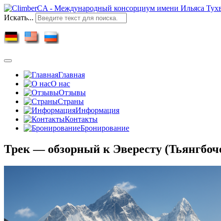
Искать...
Главная
О нас
Отзывы
Страны
Информация
Контакты
Бронирование
Трек — обзорный к Эвересту (Тьянгбоч