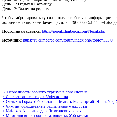
День 11: Отдых в Катманду
День 12: Вылет на родину
Чтобы забронировать тур или получить больше информации, св
должен быть включен Javascript.
или +7966 065-53-44 - whatsapp
Постоянная ссылка:
https://nepal.climberca.com/Nepal.php
Источник:
https://ru.climberca.com/forum/index.php?topic=133.0
• Особенности горного туризма в Узбекистане
• Скалолазание в горах Узбекистана
• Отдых в Горах Узбекистана: Чимган, Бельдырсай, Янгиабад,
• Чимган, однодневные радиальные маршруты
• Майская Альпиниада в Чимганских горах
• Многодневные горные маршруты. Узбекистан