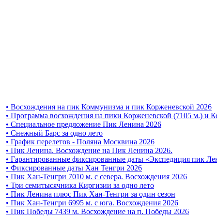
• Восхождения на пик Коммунизма и пик Корженевской 2026
• Программа восхождения на пики Корженевской (7105 м.) и К
• Специальное предложение Пик Ленина 2026
• Снежный Барс за одно лето
• График перелетов - Поляна Москвина 2026
• Пик Ленина. Восхождение на Пик Ленина 2026.
• Гарантированные фиксированные даты «Экспедиция пик Ле
• Фиксированные даты Хан Тенгри 2026
• Пик Хан-Тенгри 7010 м. с севера. Восхождения 2026
• Три семитысячника Киргизии за одно лето
• Пик Ленина плюс Пик Хан-Тенгри за один сезон
• Пик Хан-Тенгри 6995 м. c юга. Восхождения 2026
• Пик Победы 7439 м. Восхождение на п. Победы 2026