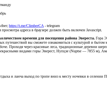
тманду
абрь
viber;
https://t.me/ClimberCA
- telegram
просмотра адреса в браузере должен быть включен Javascript.
 количеством времени для посещения района Эвереста.
Гора Э
ных путешествий вы сможете ознакомиться с культурой и бытом 
янгбоче. Проходя через красивые леса, традиционные деревни ше
рекрасными видами горы Эверест, Нупцзе (Nuptse — 7855 м), А
тдыха и ланча выход по тропе вниз к месту ночевки в селении Пак