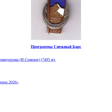
Программы Снежный Барс
оммунизма (И.Сомони) (7495 м).
нина 2026»