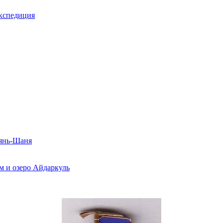
экспедиция
Тянь-Шаня
м и озеро Айдаркуль