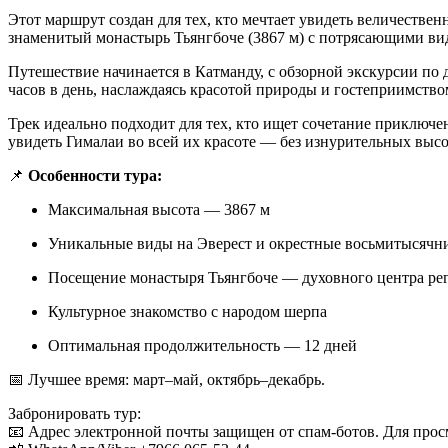
Этот маршрут создан для тех, кто мечтает увидеть величеств
знаменитый монастырь Тьянгбоче (3867 м) с потрясающими вид
Путешествие начинается в Катманду, с обзорной экскурсии по 
часов в день, наслаждаясь красотой природы и гостеприимств
Трек идеально подходит для тех, кто ищет сочетание приключ
увидеть Гималаи во всей их красоте — без изнурительных высо
📌
Особенности тура:
Максимальная высота — 3867 м
Уникальные виды на Эверест и окрестные восьмитысячн
Посещение монастыря Тьянгбоче — духовного центра ре
Культурное знакомство с народом шерпа
Оптимальная продолжительность — 12 дней
📅 Лучшее время: март–май, октябрь–декабрь.
Забронировать тур:
📧
Адрес электронной почты защищен от спам-ботов. Для просмо