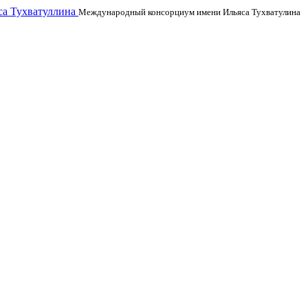
а Тухватуллина
Международный консорциум имени Ильяса Тухватулина