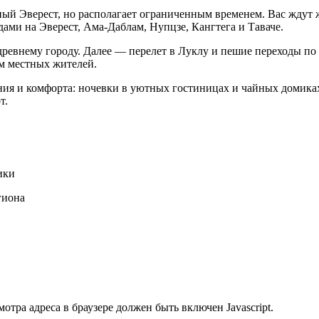
енный Эверест, но располагает ограниченным временем. Вас жду
ами на Эверест, Ама-Даблам, Нупцзе, Кангтега и Таваче.
древнему городу. Далее — перелет в Луклу и пешие переходы по
ом местных жителей.
ения и комфорта: ночевки в уютных гостиницах и чайных домика
т.
ики
гиона
тра адреса в браузере должен быть включен Javascript.