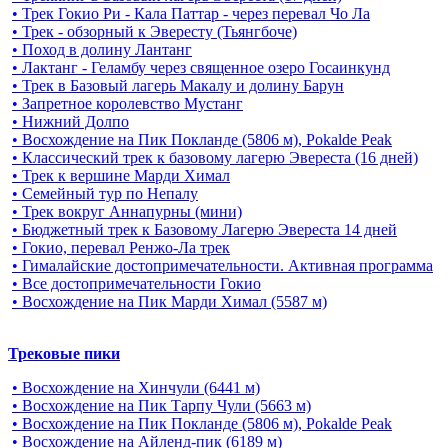
• Трек Гокио Ри - Кала Паттар - через перевал Чо Ла
• Трек - обзорный к Эвересту (Тьянгбоче)
• Поход в долину Лантанг
• Лактанг - Геламбу через священное озеро Госаинкунд
• Трек в Базовый лагерь Макалу и долину Барун
• Запретное королевство Мустанг
• Нижний Долпо
• Восхождение на Пик Покланде (5806 м), Pokalde Peak
• Классический трек к базовому лагерю Эвереста (16 дней)
• Трек к вершине Марди Химал
• Семейный тур по Непалу
• Трек вокруг Аннапурны (мини)
• Бюджетный трек к Базовому Лагерю Эвереста 14 дней
• Гокио, перевал Ренжо-Ла трек
• Гималайские достопримечательности. Активная программа
• Все достопримечательности Гокио
• Восхождение на Пик Марди Химал (5587 м)
Трековые пики
• Восхождение на Хинчули (6441 м)
• Восхождение на Пик Тарпу Чули (5663 м)
• Восхождение на Пик Покланде (5806 м), Pokalde Peak
• Восхождение на Айленд-пик (6189 м)