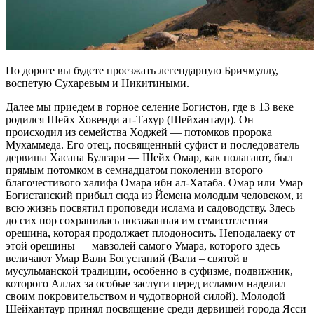
По дороге вы будете проезжать легендарную Бричмуллу,
воспетую Сухаревым и Никитиными.
Далее мы приедем в горное селение Богистон, где в 13 веке
родился Шейх Ховенди ат-Тахур (Шейхантаур). Он
происходил из семейства Ходжей — потомков пророка
Мухаммеда. Его отец, посвященный суфист и последователь
дервиша Хасана Булгари — Шейх Омар, как полагают, был
прямым потомком в семнадцатом поколении второго
благочестивого халифа Омара ибн ал-Хатаба. Омар или Умар
Богистанский прибыл сюда из Йемена молодым человеком, и
всю жизнь посвятил проповеди ислама и садоводству. Здесь
до сих пор сохранилась посажанная им семисотлетняя
орешина, которая продолжает плодоносить. Неподалаеку от
этой орешины — мавзолей самого Умара, которого здесь
величают Умар Вали Богустаний (Вали – святой в
мусульманской традиции, особенно в суфизме, подвижник,
которого Аллах за особые заслуги перед исламом наделил
своим покровительством и чудотворной силой). Молодой
Шейхантаур принял посвящение среди дервишей города Ясси