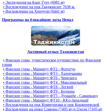
• Экспедиция на Канг Гуру (6981 м)
• Восхождение на пик Гьяджикэнг 7038 м.
• Восхождение на Хинчули (6441 м)
Программы на ближайшие даты Непал
Активный отдых Таджикистан
• Фанские горы, туристическое путешествие по Фанским
горам
• Фанские горы - Маршрут ФТ2 - Фототур
• Фанские горы - Маршрут ФТ3 - Хазорчашма
• Фанские горы - Маршрут ФТ6 - Чимтарга
• Фанские горы - Маршрут ФТ4 - Максимальный
• Фанские горы - Маршрут ФТ8 - Легкий
• Фанские горы - Маршрут ФТ9 - Бодхона
• Фанские горы - Маршрут ФТ5 - Душанбе - Самарканд
• Фанские горы - Маршрут ФТ10 - Юго-Западный
• Восхождения на пик Коммунизма и пик Корженевской
• Восхождение на пики Сомони (7495 м) и Озоди (7105 м)