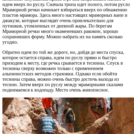
идем вверх по руслу. Сначала тропа идет полого, потом русло
Мраморной речки начинает взбираться вверх по обнажению
пластов мрамора. Здесь много настоящих мраморных ванн и
джакузи, которые выглядят очень привлекательно для
путников, утомленных от дневной жары. По берегам
Мраморной речки много окаменевших раковин, хорошо
сохранивших форму. Можно набрать их на память сколько
угодно.
Обратно идем по той же дороге, но, дойдя до места спуска,
которое остается справа, идем по руслу прямо и быстро
приходим к месту, где речка срывается в теснины. Спуск в
теснины сверху возможен только с применением
альпинистских методов страховки. Однако если обойти
теснины справа, можно очень быстро достичь выхода из
теснин. Затем вверх по руслу между мраморными скалами
поднимаемся к водопаду. Место очень живописное.