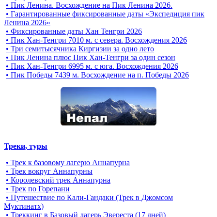
• Пик Ленина. Восхождение на Пик Ленина 2026.
• Гарантированные фиксированные даты «Экспедиция пик
Ленина 2026»
• Фиксированные даты Хан Тенгри 2026
• Пик Хан-Тенгри 7010 м. с севера. Восхождения 2026
• Три семитысячника Киргизии за одно лето
• Пик Ленина плюс Пик Хан-Тенгри за один сезон
• Пик Хан-Тенгри 6995 м. c юга. Восхождения 2026
• Пик Победы 7439 м. Восхождение на п. Победы 2026
Треки, туры
• Трек к базовому лагерю Аннапурна
• Трек вокруг Аннапурны
• Королевский трек Аннапурна
• Трек по Горепани
• Путешествие по Кали-Гандаки (Трек в Джомсом
Муктинатх)
• Треккинг в Базовый лагерь Эвереста (17 дней)