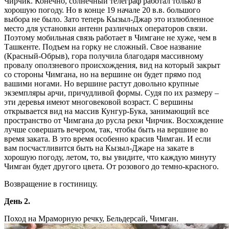
Чирчик. Конечно, солнечный телеграф работал только в
хорошую погоду. Но в конце 19 начале 20 в.в. большого
выбора не было. Зато теперь Кызыл-Джар это излюбленное
место для установки антенн различных операторов связи.
Поэтому мобильная связь работает в Чимгане не хуже, чем в
Ташкенте. Подъем на горку не сложный. Свое название
(Красный-Обрыв), гора получила благодаря массивному
провалу оползневого происхождения, вид на который закрыт
со стороны Чимгана, но на вершине он будет прямо под
вашими ногами. Но вершине растут довольно крупные
экземпляры арчи, причудливой формы. Судя по их размеру –
эти деревья имеют многовековой возраст. С вершины
открывается вид на массив Кунгур-Бука, занимающий все
пространство от Чимгана до русла реки Чирчик. Восхождение
лучше совершать вечером, так, чтобы быть на вершине во
время заката. В это время особенно красив Чимган. И если
вам посчастливится быть на Кызыл-Джаре на закате в
хорошую погоду, летом, то, вы увидите, что каждую минуту
Чимган будет другого цвета. От розового до темно-красного.
Возвращение в гостиницу.
День 2.
Поход на Мраморную речку, Бельдерсай, Чимган.