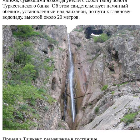
мятежа, сумевшими навсегда унести с собой тайну золота
Туркестанского банка. Об этом свидетельствует памятный
обелиск, установленный над чайханой, по пути к главному
водопаду, высотой около 20 метров.
Приезд в Ташкент, размещение в гостинице.