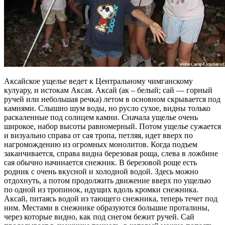
Аксайское ущелье ведет к Центральному чимганскому
кулуару, и истокам Аксая. Аксай (ак – белый; сай — горный
ручей или небольшая речка) летом в основном скрывается под
камнями. Слышно шум воды, но русло сухое, видны только
раскаленные под солнцем камни. Сначала ущелье очень
широкое, набор высоты равномерный. Потом ущелье сужается
и визуально справа от сая тропа, петляя, идет вверх по
нагромождению из огромных монолитов. Когда подъем
заканчивается, справа видна березовая роща, слева в ложбине
сая обычно начинается снежник. В березовой роще есть
родник с очень вкусной и холодной водой. Здесь можно
отдохнуть, а потом продолжить движение вверх по ущелью
по одной из тропинок, идущих вдоль кромки снежника.
Аксай, питаясь водой из тающего снежника, теперь течет под
ним. Местами в снежнике образуются большие проталины,
через которые видно, как под снегом бежит ручей. Сай