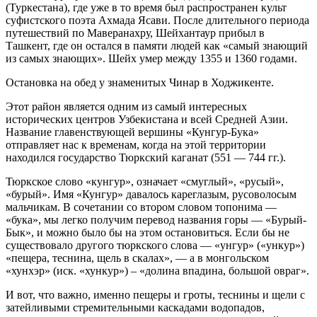
(Туркестана), где уже в то время был распространен культ
суфистского поэта Ахмада Ясави. После длительного периода
путешествий по Маверанахру, Шейхантаур прибыл в
Ташкент, где он остался в памяти людей как «самый знающий
из самых знающих». Шейх умер между 1355 и 1360 годами.
Остановка на обед у знаменитых Чинар в Ходжикенте.
Этот район является одним из самый интересных
исторических центров Узбекистана и всей Средней Азии.
Название главенствующей вершины «Кунгур-Бука»
отправляет нас к временам, когда на этой территории
находился государство Тюркский каганат (551 — 744 гг.).
Тюркское слово «кунгур», означает «смуглый», «русый»,
«бурый». Имя «Кунгур» давалось кареглазым, русоволосым
мальчикам. В сочетании со втором словом топонима —
«бука», мы легко получим перевод названия горы — «Бурый-
Бык», и можно было бы на этом остановиться. Если бы не
существовало другого тюркского слова — «унгур» («ункур»)
«пещера, теснина, щель в скалах», — а в монгольском
«хунхэр» (иск. «хункур») – «долина впадина, большой овраг».
И вот, что важно, именно пещеры и гроты, теснины и щели с
затейливыми стремительными каскадами водопадов,