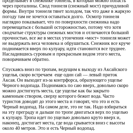
проделывает в снежнике тоннель, в который можно попасть
через проталины. Свод тоннеля (снежный мост) причудливой
формы. Внутри тоннеля тянет холодом, так что даже в жаркую
погоду там не хочется оставаться долго. Осмотр тоннеля
наглядно показывает, что по поверхности снежника надо
перемещаться с большой осторожностью, потому что хотя
сводчатые структуры снежных мостов и отличаются большой
прочностью, все же в местах утончения «мост» тоннеля может
не выдержать веса человека и обрушиться. Снежник все круче
поднимается вверх по кулуару, идти становится все труднее.
Насладившись суровым и прекрасным видом этого места,
поворачиваем обратно.
Спускаясь вниз по тропам, ведущим к выходу из Аксайского
ущелья, скоро встречаем еще один сай — левый приток
Аксая. Он выходит из-за контрфорса, образующего ущелье
Черного водопада. Поднимаясь по саю вверх, довольно скоро
можно достигнуть места, где ущелье как бы закрыто
каменным створом, сверху которого бежит вода. Часто
туристов доводят до этого места и говорят, что это и есть
Черный водопад. На самом деле, это не так. Надо взбираться
на эту преграду и дальше по тропе двигаться верх по ущелью
к кулуару. Тропа идет по ущелью довольно круто вверх и,
наконец, достигает места, где вода срывается вниз с высоты
около 40 метров. Это и есть Черный водопад.