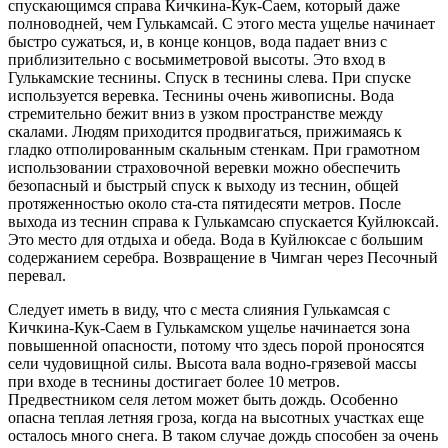
спускающимся справа Кичкина-Кук-Cаем, который даже
полноводней, чем Гулькамсай. С этого места ущелье начинает
быстро сужаться, и, в конце концов, вода падает вниз с
приблизительно с восьмиметровой высоты. Это вход в
Гулькамские теснины. Спуск в теснины слева. При спуске
используется веревка. Теснины очень живописны. Вода
стремительно бежит вниз в узком пространстве между
скалами. Людям приходится продвигаться, прижимаясь к
гладко отполированным скальным стенкам. При грамотном
использовании страховочной веревки можно обеспечить
безопасный и быстрый спуск к выходу из теснин, общей
протяженностью около ста-ста пятидесяти метров. После
выхода из теснин справа к Гулькамсаю спускается Куйлюксай.
Это место для отдыха и обеда. Вода в Куйлюксае с большим
содержанием серебра. Возвращение в Чимган через Песочный
перевал.
Следует иметь в виду, что с места слияния Гулькамсая с
Кичкина-Кук-Cаем в Гулькамском ущелье начинается зона
повышенной опасности, потому что здесь порой проносятся
сели чудовищной силы. Высота вала водно-грязевой массы
при входе в теснины достигает более 10 метров.
Предвестником селя летом может быть дождь. Особенно
опасна теплая летняя гроза, когда на высотных участках еще
осталось много снега. В таком случае дождь способен за очень