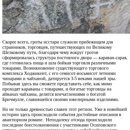
Скорее всего, гроты исстари служили прибежищем для
странников, торговцев, путешествующих по Великому
Шелковому пути, благодаря чему вокруг гротов
сформировалась структура постоялого двора — караван-сарая,
где готовилась пища и шла бойкая торговля различными
товарами. Возникновение существующего торгового
комплекса Ходжикент, с его семисот-восьмисот летними
чинарами и чайханой, датируется 3-5 веками нашей эры.
Побывав здесь вы сможете представить себе, как мимо
проходят караваны с товарами, и богатые торговцы на
айванах чайханы, делятся впечатлениями о богатой
Бричмулле, славившейся своими ювелирными изделиями.
Но не только древностью славен этот регион. Уже в новейшей
истории здесь происходили события достойные описания в
авантюрном романе. Неподалеку отсюда происходили
последние боестолкновения с участниками Осиповского