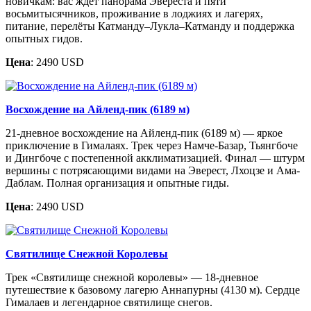
новичкам: вас ждёт панорама Эвереста и пяти
восьмитысячников, проживание в лоджиях и лагерях,
питание, перелёты Катманду–Лукла–Катманду и поддержка
опытных гидов.
Цена
: 2490 USD
Восхождение на Айленд-пик (6189 м)
21-дневное восхождение на Айленд-пик (6189 м) — яркое
приключение в Гималаях. Трек через Намче-Базар, Тьянгбоче
и Дингбоче с постепенной акклиматизацией. Финал — штурм
вершины с потрясающими видами на Эверест, Лхоцзе и Ама-
Даблам. Полная организация и опытные гиды.
Цена
: 2490 USD
Святилище Снежной Королевы
Трек «Святилище снежной королевы» — 18-дневное
путешествие к базовому лагерю Аннапурны (4130 м). Сердце
Гималаев и легендарное святилище снегов.