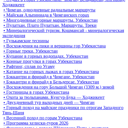
Ходжикент
• Чимган, однодневные радиальные маршруты
• Майская Альпиниада в Чимганских горах
• Многодневные горные маршруты. Узбекистан
• Пулатхан. Плато Пулатхан. Маршруты. Треки
• Минералогический туризм. Кошмансай - минералогическая
экспедиция
• Гулькамские теснины
• Восхождения на пики и вершины гор Узбекистана
• Горные треки. Узбекистан
• Купание в горных водопадах. Узбекистан
• Конные прогулки в горах Узбекистана
• Рафтинг, сплав по Угаму
• Катание на горных лыжах в горах Узбекистана
• Бэккантри и фрирайд в Чимгане. Узбекистан
• Бэккантри и фрирайд в Бельдерсае. Узбекистан
• Восхождения на гору Большой Чимган (3309 м.) зимой
• Гостиницы в горах Узбекистана
• Охота за тюльпанами. Кунгур-Бука — Ходжикент
• Двухдневный тур выходных дней — Чимган
• Горный поход на майские праздники по отрогам Западного
Тянь-Шаня
• Весенний поход по горам Узбекистана
• Программа хелиски-туров 2026