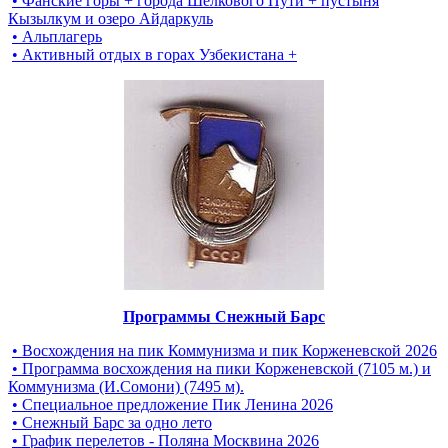
• Фанские горы + города Шёлкового Пути + пустыня
Кызылкум и озеро Айдаркуль
• Альплагерь
• Активный отдых в горах Узбекистана +
Программы Снежный Барс
• Восхождения на пик Коммунизма и пик Корженевской 2026
• Программа восхождения на пики Корженевской (7105 м.) и
Коммунизма (И.Сомони) (7495 м).
• Специальное предложение Пик Ленина 2026
• Снежный Барс за одно лето
• График перелетов - Поляна Москвина 2026