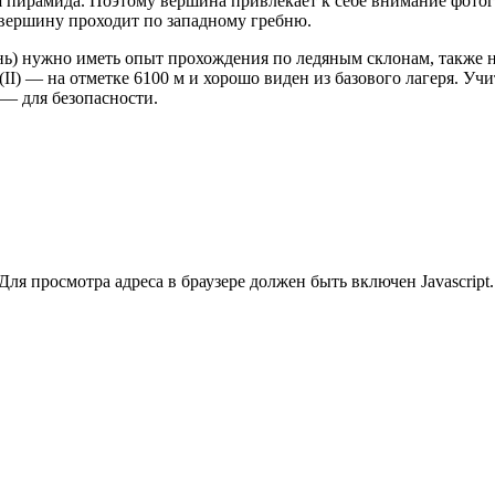
я пирамида. Поэтому вершина привлекает к себе внимание фото
 вершину проходит по западному гребню.
нь) нужно иметь опыт прохождения по ледяным склонам, также
 (II) — на отметке 6100 м и хорошо виден из базового лагеря. Уч
— для безопасности.
ля просмотра адреса в браузере должен быть включен Javascript.