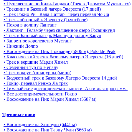
• Путешествие по Кали-Гандаки (Трек в Джомсом Муктинатх)
• Треккинг в Базовый лагерь Эвереста (17 дней)
• Трек Гокио Ри - Кала Паттар - через перевал Чо Ла
• Трек - обзорный к Эвересту (Тьянгбоче)
• Поход в долину Лантанг
• Лактанг - Геламбу через священное озеро Госаинкунд
• Трек в Базовый лагерь Макалу и долину Барун
• Запретное королевство Мустанг
• Нижний Долпо
• Восхождение на Пик Покланде (5806 м), Pokalde Peak
• Классический трек к базовому лагерю Эвереста (16 дней)
• Трек к вершине Марди Химал
• Семейный тур по Непалу
• Трек вокруг Аннапурны (мини)
• Бюджетный трек к Базовому Лагерю Эвереста 14 дней
• Гокио, перевал Ренжо-Ла трек
• Гималайские достопримечательности. Активная программа
• Все достопримечательности Гокио
• Восхождение на Пик Марди Химал (5587 м)
Трековые пики
• Восхождение на Хинчули (6441 м)
• Восхождение на Пик Тарпу Чули (5663 м)