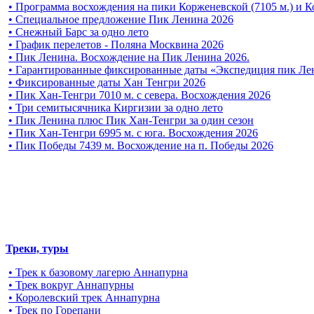
• Программа восхождения на пики Корженевской (7105 м.) и К
• Специальное предложение Пик Ленина 2026
• Снежный Барс за одно лето
• График перелетов - Поляна Москвина 2026
• Пик Ленина. Восхождение на Пик Ленина 2026.
• Гарантированные фиксированные даты «Экспедиция пик Ле
• Фиксированные даты Хан Тенгри 2026
• Пик Хан-Тенгри 7010 м. с севера. Восхождения 2026
• Три семитысячника Киргизии за одно лето
• Пик Ленина плюс Пик Хан-Тенгри за один сезон
• Пик Хан-Тенгри 6995 м. c юга. Восхождения 2026
• Пик Победы 7439 м. Восхождение на п. Победы 2026
Треки, туры
• Трек к базовому лагерю Аннапурна
• Трек вокруг Аннапурны
• Королевский трек Аннапурна
• Трек по Горепани