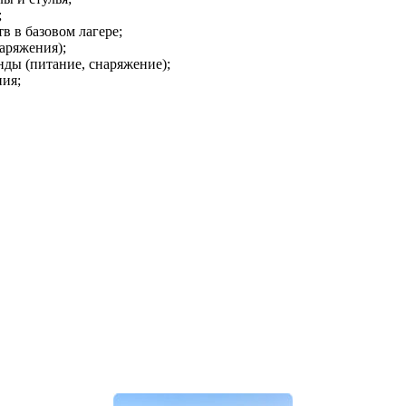
;
в в базовом лагере;
наряжения);
нды (питание, снаряжение);
ния;