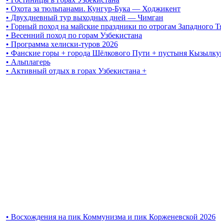
• Охота за тюльпанами. Кунгур-Бука — Ходжикент
• Двухдневный тур выходных дней — Чимган
• Горный поход на майские праздники по отрогам Западного 
• Весенний поход по горам Узбекистана
• Программа хелиски-туров 2026
• Фанские горы + города Шёлкового Пути + пустыня Кызылку
• Альплагерь
• Активный отдых в горах Узбекистана +
• Восхождения на пик Коммунизма и пик Корженевской 2026