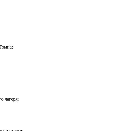
Гомпа;
о лагеря;
ы и стулья;