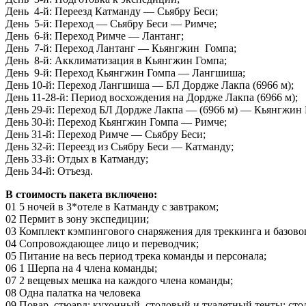
День 4-й: Переезд Катманду — Сьябру Беси;
День 5-й: Переход — Сьябру Беси — Римче;
День 6-й: Переход Римче — Лантанг;
День 7-й: Переход Лантанг — Кьянгжин Гомпа;
День 8-й: Акклиматизация в Кьянгжин Гомпа;
День 9-й: Переход Кьянгжин Гомпа — Лангшиша;
День 10-й: Переход Лангшиша — БЛ Дордже Лакпа (6966 м);
День 11-28-й: Период восхождения на
Дордже Лакпа (6966 м
);
День 29-й: Переход БЛ Дордже Лакпа — (6966 м) — Кьянгжин 
День 30-й: Переход Кьянгжин Гомпа — Римче;
День 31-й: Переход Римче — Сьябру Беси;
День 32-й: Переезд из Сьябру Беси — Катманду;
День 33-й: Отдых в Катманду;
День 34-й: Отъезд.
В стоимость пакета включено:
01 5 ночей в 3*отеле в Катманду с завтраком;
02 Пермит в зону экспедиции;
03 Комплект кэмпингового снаряжения для треккинга и базовог
04 Сопровождающее лицо и переводчик;
05 Питание на весь период трека команды и персонала;
06 1 Шерпа на 4 члена команды;
07 2 вещевых мешка на каждого члена команды;
08 Одна палатка на человека
09 Повар, стюард; кухонный, столовый и туалетный тенты; стол