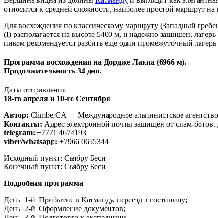
Вершина видна из долины
Катманду
и выглядит как элегантна
относится к средней сложности, наиболее простой маршрут на
Для восхождения по классическому маршруту (Западный гребе
(I) располагается на высоте 5400 м, и надежно защищен, лагерь
пиком рекомендуется разбить еще один промежуточный лагерь 
Программа восхождения на Дордже Лакпа (6966 м).
Продолжительность 34 дня.
Даты отправления
18-го апреля и 10
-ro Сентября
Автор:
ClimberCA — Международное альпинистское агентство
Контакты:
Адрес электронной почты защищен от спам-ботов. Д
telegram:
+7771 4674193
viber/whatsapp:
+7966 0655344
Исходный пункт: Сьябру Беси
Конечный пункт: Сьябру Беси
Подробная программа
День 1-й: Прибытие в Катманду, переезд в гостиницу;
День 2-й: Оформление документов;
День 3-й: Подготовка к экспедиции;