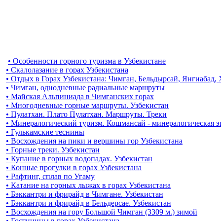
• Особенности горного туризма в Узбекистане
• Скалолазание в горах Узбекистана
• Отдых в Горах Узбекистана: Чимган, Бельдырсай, Янгиабад,
• Чимган, однодневные радиальные маршруты
• Майская Альпиниада в Чимганских горах
• Многодневные горные маршруты. Узбекистан
• Пулатхан. Плато Пулатхан. Маршруты. Треки
• Минералогический туризм. Кошмансай - минералогическая 
• Гулькамские теснины
• Восхождения на пики и вершины гор Узбекистана
• Горные треки. Узбекистан
• Купание в горных водопадах. Узбекистан
• Конные прогулки в горах Узбекистана
• Рафтинг, сплав по Угаму
• Катание на горных лыжах в горах Узбекистана
• Бэккантри и фрирайд в Чимгане. Узбекистан
• Бэккантри и фрирайд в Бельдерсае. Узбекистан
• Восхождения на гору Большой Чимган (3309 м.) зимой
• Гостиницы в горах Узбекистана