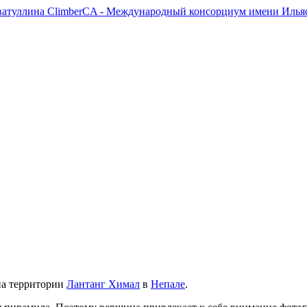
ClimberCA - Международный консорциум имени Ильяс
 на территории
Лантанг Химал
в
Непале
.