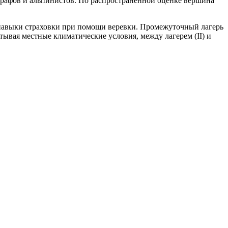
графов и альпинистов. По распространенной оценке вершина
 навыки страховки при помощи веревки. Промежуточный лагерь
итывая местные климатические условия, между лагерем (II) и