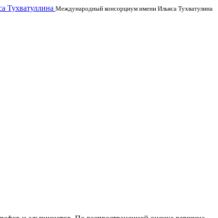
а Тухватуллина
Международный консорциум имени Ильяса Тухватулина