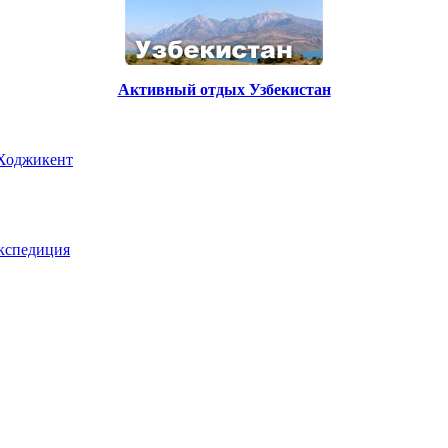
Активный отдых Узбекистан
 Ходжикент
экспедиция