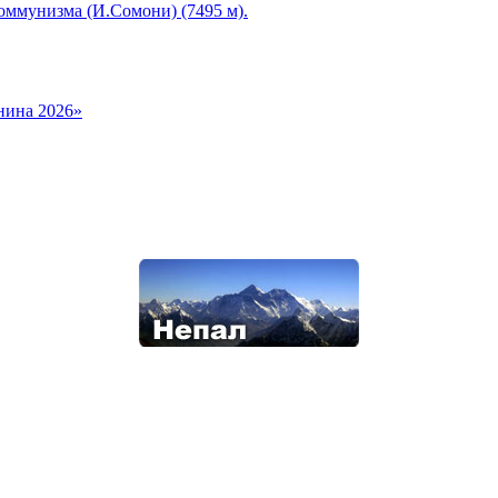
оммунизма (И.Сомони) (7495 м).
нина 2026»