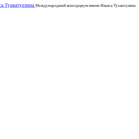
а Тухватуллина
Международный консорциум имени Ильяса Тухватулина