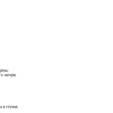
урны;
о лагеря;
ы и стулья;
;