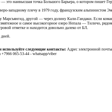
— это наивысшая точка Большого Барьера, о котором пишет Герц
веро-западному плечу в 1979 году, французским альпинистом 
у Марсъянгид, другой — через долину Кали-Гандаки. Если кома
езмятежное и самое высокогорное озеро Непала — Тиличо, рядом 
тровой отметке и находится довольно далеко от БЛ.
 дней.
и используйте следующие контакты:
Адрес электронной почты 
m +7966 065-53-44 - whatsapp/viber