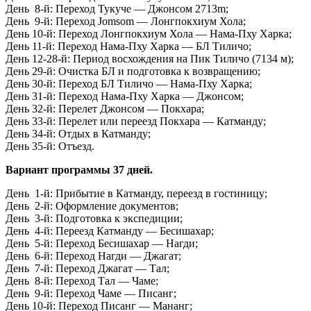
День 8-й: Переход Тукуче — Джонсом 2713m;
День 9-й: Переход Jomsom — Лонгпокхиум Хола;
День 10-й: Переход Лонгпокхиум Хола — Нама-Пху Харка;
День 11-й: Переход Нама-Пху Харка — БЛ Тиличо;
День 12-28-й: Период восхождения на Пик Тиличо (7134 м);
День 29-й: Очистка БЛ и подготовка к возвращению;
День 30-й: Переход БЛ Тиличо — Нама-Пху Харка;
День 31-й: Переход Нама-Пху Харка — Джонсом;
День 32-й: Перелет Джонсом — Покхара;
День 33-й: Перелет или переезд Покхара — Катманду;
День 34-й: Отдых в Катманду;
День 35-й: Отъезд.
Вариант программы 37 дней.
День 1-й: Прибытие в Катманду, переезд в гостиницу;
День 2-й: Оформление документов;
День 3-й: Подготовка к экспедиции;
День 4-й: Переезд Катманду — Бесишахар;
День 5-й: Переход Бесишахар — Нагди;
День 6-й: Переход Нагди — Джагат;
День 7-й: Переход Джагат — Тал;
День 8-й: Переход Тал — Чаме;
День 9-й: Переход Чаме — Писанг;
День 10-й: Переход Писанг — Мананг;