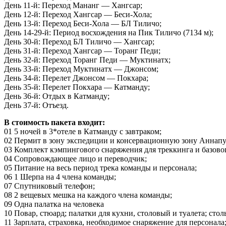
День 11-й: Переход Мананг — Хангсар;
День 12-й: Переход Хангсар — Беси-Хола;
День 13-й: Переход Беси-Хола — БЛ Тиличо;
День 14-29-й: Период восхождения на Пик Тиличо (7134 м);
День 30-й: Переход БЛ Тиличо — Хангсар;
День 31-й: Переход Хангсар — Торанг Педи;
День 32-й: Переход Торанг Педи — Муктинатх;
День 33-й: Переход Муктинатх — Джонсом;
День 34-й: Перелет Джонсом — Покхара;
День 35-й: Перелет Покхара — Катманду;
День 36-й: Отдых в Катманду;
День 37-й: Отъезд.
В стоимость пакета входит:
01 5 ночей в 3*отеле в Катманду с завтраком;
02 Пермит в зону экспедиции и консервационную зону Аннап
03 Комплект кэмпингового снаряжения для треккинга и базовог
04 Сопровождающее лицо и переводчик;
05 Питание на весь период трека команды и персонала;
06 1 Шерпа на 4 члена команды;
07 Спутниковый телефон;
08 2 вещевых мешка на каждого члена команды;
09 Одна палатка на человека
10 Повар, стюард; палатки для кухни, столовый и туалета; стол
11 Зарплата, страховка, необходимое снаряжение для персонала