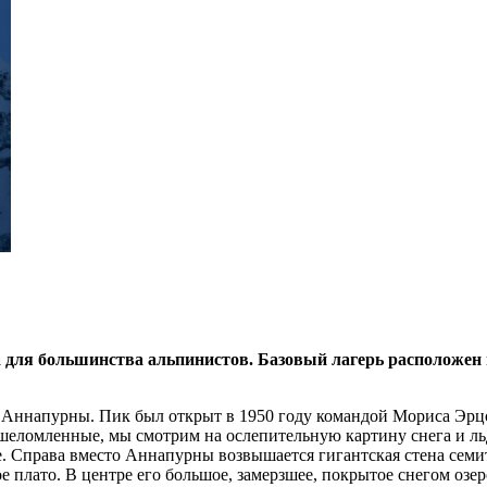
 для большинства альпинистов. Базовый лагерь расположен 
 Аннапурны. Пик был открыт в 1950 году командой Мориса Эрцог
шеломленные, мы смотрим на ослепительную картину снега и ль
ное. Справа вместо Аннапурны возвышается гигантская стена се
е плато. В центре его большое, замерзшее, покрытое снегом озер