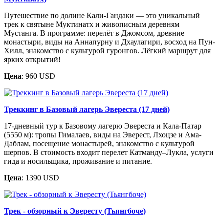
Путешествие по долине Кали-Гандаки — это уникальный
трек к святыне Муктинатх и живописным деревням
Мустанга. В программе: перелёт в Джомсом, древние
монастыри, виды на Аннапурну и Дхаулагири, восход на Пун-
Хилл, знакомство с культурой гуронгов. Лёгкий маршрут для
ярких открытий!
Цена
: 960 USD
Треккинг в Базовый лагерь Эвереста (17 дней)
17-дневный тур к Базовому лагерю Эвереста и Кала-Патар
(5550 м): тропы Гималаев, виды на Эверест, Лхоцзе и Ама-
Даблам, посещение монастырей, знакомство с культурой
шерпов. В стоимость входит перелет Катманду–Лукла, услуги
гида и носильщика, проживание и питание.
Цена
: 1390 USD
Трек - обзорный к Эвересту (Тьянгбоче)