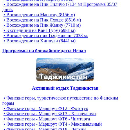
• Восхождение на Пик Тиличо (7134 м) Программа 35/37
дней.
• Восхождение на Манаслу (8156 м)
• Восхождение на Пик Лхоцзе (8516 м)
• Восхождение на Пик Жанну (7710 м)
• Экспедиция на Канг Гуру (6981 м)
• Восхождение на пик Гьяджикэнг 7038 м.
• Восхождение на Хинчули (6441 м)
Программы на ближайшие даты Непал
Активный отдых Таджикистан
• Фанские горы, туристическое путешествие по Фанским
горам
• Фанские горы - Маршрут ФТ2 - Фототур
• Фанские горы - Маршрут ФТ3 - Хазорчашма
• Фанские горы - Маршрут ФТ6 - Чимтарга
• Фанские горы - Маршрут ФТ4 - Максимальный
• Фанские горы - Маршрут ФТ8 - Легкий