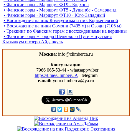
• Фанские горы - Маршрут ФТ9 - Бодхона
• Фанские горы - Маршрут ФТ5 - Душанбе - Самарканд
• Фанские горы - Маршрут ФТ10 - Юго-Западный
• Восхождения на пик Коммунизма и пик Корженевской
• Восхождение на пики Сомони (7495 м) и Озоди (7105 м)
• Треккинг по Фанским горам c восхождениями на вершины
• Фанские горы + города Шёлкового Пути + пустыня
Кызылкум и озеро Айдаркуль
Москва
: info@climberca.ru
Консультации
:
+7966 065-53-44 - whatsapp/viber
https://t.me/ClimberCA
- telegram
e-mail:
your.climberca@ya.ru