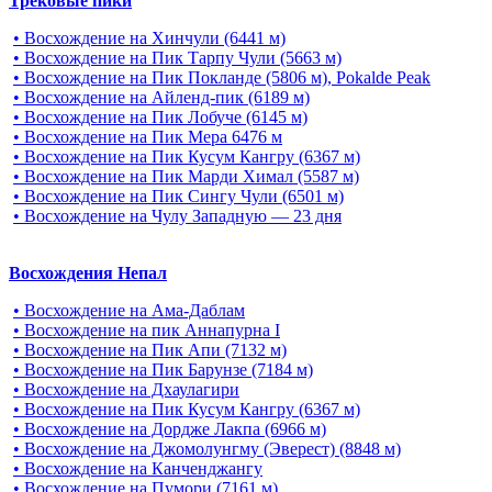
Трековые пики
• Восхождение на Хинчули (6441 м)
• Восхождение на Пик Тарпу Чули (5663 м)
• Восхождение на Пик Покланде (5806 м), Pokalde Peak
• Восхождение на Айленд-пик (6189 м)
• Восхождение на Пик Лобуче (6145 м)
• Восхождение на Пик Мера 6476 м
• Восхождение на Пик Кусум Кангру (6367 м)
• Восхождение на Пик Марди Химал (5587 м)
• Восхождение на Пик Сингу Чули (6501 м)
• Восхождение на Чулу Западную — 23 дня
Восхождения Непал
• Восхождение на Ама-Даблам
• Восхождение на пик Аннапурна I
• Восхождение на Пик Апи (7132 м)
• Восхождение на Пик Барунзе (7184 м)
• Восхождение на Дхаулагири
• Восхождение на Пик Кусум Кангру (6367 м)
• Восхождение на Дордже Лакпа (6966 м)
• Восхождение на Джомолунгму (Эверест) (8848 м)
• Восхождение на Канченджангу
• Восхождение на Пумори (7161 м)