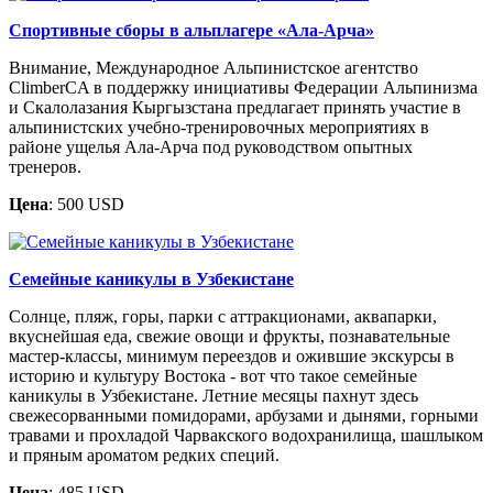
Спортивные сборы в альплагере «Ала-Арча»
Внимание, Международное Альпинистское агентство
ClimberCA в поддержку инициативы Федерации Альпинизма
и Скалолазания Кыргызстана предлагает принять участие в
альпинистских учебно-тренировочных мероприятиях в
районе ущелья Ала-Арча под руководством опытных
тренеров.
Цена
: 500 USD
Семейные каникулы в Узбекистане
Солнце, пляж, горы, парки с аттракционами, аквапарки,
вкуснейшая еда, свежие овощи и фрукты, познавательные
мастер-классы, минимум переездов и ожившие экскурсы в
историю и культуру Востока - вот что такое семейные
каникулы в Узбекистане. Летние месяцы пахнут здесь
свежесорванными помидорами, арбузами и дынями, горными
травами и прохладой Чарвакского водохранилища, шашлыком
и пряным ароматом редких специй.
Цена
: 485 USD