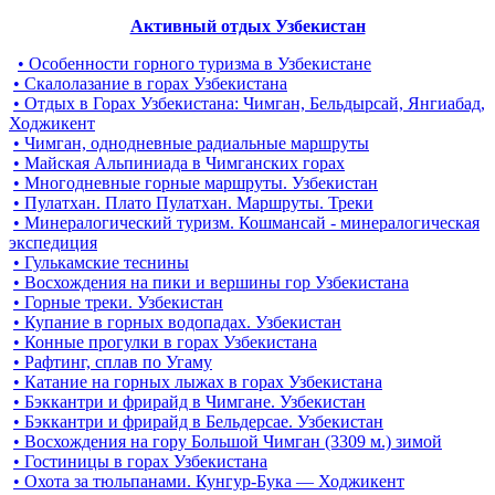
Активный отдых Узбекистан
• Особенности горного туризма в Узбекистане
• Скалолазание в горах Узбекистана
• Отдых в Горах Узбекистана: Чимган, Бельдырсай, Янгиабад,
Ходжикент
• Чимган, однодневные радиальные маршруты
• Майская Альпиниада в Чимганских горах
• Многодневные горные маршруты. Узбекистан
• Пулатхан. Плато Пулатхан. Маршруты. Треки
• Минералогический туризм. Кошмансай - минералогическая
экспедиция
• Гулькамские теснины
• Восхождения на пики и вершины гор Узбекистана
• Горные треки. Узбекистан
• Купание в горных водопадах. Узбекистан
• Конные прогулки в горах Узбекистана
• Рафтинг, сплав по Угаму
• Катание на горных лыжах в горах Узбекистана
• Бэккантри и фрирайд в Чимгане. Узбекистан
• Бэккантри и фрирайд в Бельдерсае. Узбекистан
• Восхождения на гору Большой Чимган (3309 м.) зимой
• Гостиницы в горах Узбекистана
• Охота за тюльпанами. Кунгур-Бука — Ходжикент