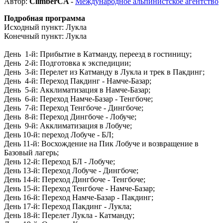
Автор:
ClimberCA
-
Международное альпинистское агентство
Подробная программа
Исходный пункт: Лукла
Конечный пункт: Лукла
День 1-й: Прибытие в Катманду, переезд в гостиницу;
День 2-й: Подготовка к экспедиции;
День 3-й: Перелет из Катманду в Лукла и трек в Пакдинг;
День 4-й: Переход Пакдинг - Намче-Базар;
День 5-й: Акклиматизация в Намче-Базар;
День 6-й: Переход Намче-Базар - Тенгбоче;
День 7-й: Переход Тенгбоче - Дингбоче;
День 8-й: Переход Дингбоче - Лобуче;
День 9-й: Акклиматизация в Лобуче;
День 10-й: переход Лобуче - БЛ;
День 11-й: Восхождение на Пик Лобуче и возвращение в
Базовый лагерь;
День 12-й: Переход БЛ - Лобуче;
День 13-й: Переход Лобуче - Дингбоче;
День 14-й: Переход Дингбоче - Тенгбоче;
День 15-й: Переход Тенгбоче - Намче-Базар;
День 16-й: Переход Намче-Базар - Пакдинг;
День 17-й: Переход Пакдинг - Лукла;
День 18-й: Перелет Лукла - Катманду;