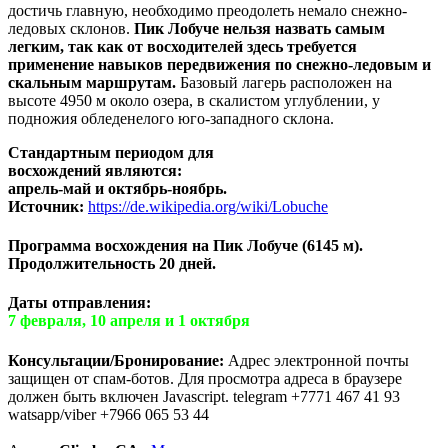
достичь главную, необходимо преодолеть немало снежно-
ледовых склонов.
Пик Лобуче нельзя назвать самым
легким, так как от восходителей здесь требуется
применение навыков передвижения по снежно-ледовым и
скальным маршрутам.
Базовый лагерь расположен на
высоте 4950 м около озера, в скалистом углублении, у
подножия обледенелого юго-западного склона.
Стандартным периодом для
восхождений являются:
апрель-май и октябрь-ноябрь.
Источник:
https://de.wikipedia.org/wiki/Lobuche
Программа восхождения на Пик Лобуче (6145 м).
Продолжительность 20 дней.
Даты отправления:
7 февраля, 10 апреля
и 1 октября
Консультации/Бронирование:
Адрес электронной почты
защищен от спам-ботов. Для просмотра адреса в браузере
должен быть включен Javascript.
telegram +7771 467 41 93
watsapp/viber +7966 065 53 44