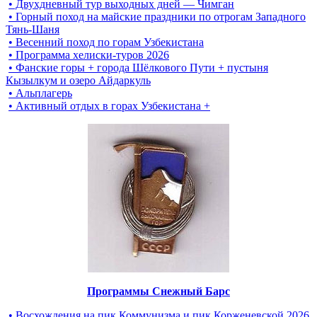
• Двухдневный тур выходных дней — Чимган
• Горный поход на майские праздники по отрогам Западного
Тянь-Шаня
• Весенний поход по горам Узбекистана
• Программа хелиски-туров 2026
• Фанские горы + города Шёлкового Пути + пустыня
Кызылкум и озеро Айдаркуль
• Альплагерь
• Активный отдых в горах Узбекистана +
Программы Снежный Барс
• Восхождения на пик Коммунизма и пик Корженевской 2026