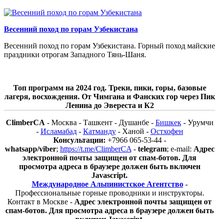
Весенний поход по горам Узбекистана
Весенний поход по горам Узбекистана. Горный поход майские
праздники отрогам Западного Тянь-Шаня.
Топ программ на 2024 год. Треки, пики, горы, базовые
лагеря, восхождения. От Чимгана и Фанских гор через Пик
Ленина до Эвереста и К2
ClimberCA
- Москва - Ташкент - Душанбе -
Бишкек
- Урумчи
-
Исламабад
-
Катманду
- Ханой -
Остхофен
Консультации:
+7966 065-53-44 -
whatsapp/viber
;
https://t.me/ClimberCA
-
telegram
; e-mail:
Адрес
электронной почты защищен от спам-ботов. Для
просмотра адреса в браузере должен быть включен
Javascript.
Международное Альпинистское Агентство
-
Профессиональные горные проводники и инструкторы.
Контакт в Москве -
Адрес электронной почты защищен от
спам-ботов. Для просмотра адреса в браузере должен быть