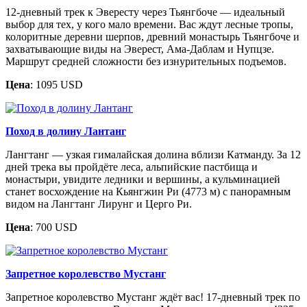
12-дневный трек к Эвересту через Тьянгбоче — идеальный
выбор для тех, у кого мало времени. Вас ждут лесные тропы,
колоритные деревни шерпов, древний монастырь Тьянгбоче и
захватывающие виды на Эверест, Ама-Даблам и Нупцзе.
Маршрут средней сложности без изнурительных подъемов.
Цена
: 1095 USD
Поход в долину Лантанг
Лангтанг — узкая гималайская долина вблизи Катманду. За 12
дней трека вы пройдёте леса, альпийские пастбища и
монастыри, увидите ледники и вершины, а кульминацией
станет восхождение на Кьянгжин Ри (4773 м) с панорамным
видом на Лангтанг Лирунг и Церго Ри.
Цена
: 700 USD
Запретное королевство Мустанг
Запретное королевство Мустанг ждёт вас! 17-дневный трек по