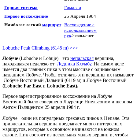
Горная система
Гималаи
Первое восхождение
25 Апреля 1984
Наиболее легкий
маршрут
Восхождение с
использованием
рук
/скалы/снег
Lobuche Peak Climbing (6145 m) >>>
Лобуче
(Lobuche и Lobuje) - это
непальская
вершина,
находящаяся недалеко от
Ледника Кхумбу
. На самом деле
имеется два главных пика в этом массиве с одинаковым
названием Лобуче. Чтобы отличать эти вершины их называют
Лобуче Восточный Дальний (6119 м) и Лобуче Восточный
(Lobuche Far East
и
Lobuche East).
Первое зарегистрированное восхождение на Лобуче
Восточный было совершено Лауренце Ниельсоном и шерпом
Ангом Пьялценгом 25 апреля 1984 г.
Лобуче - один из популярных трековых пиков в Непале. Эта
привлекательная вершина предлагает много интересных
маршрутов, которые в основном начинаются на южном
склоне. Пик состоит из нескольких малых вершин и, чтобы