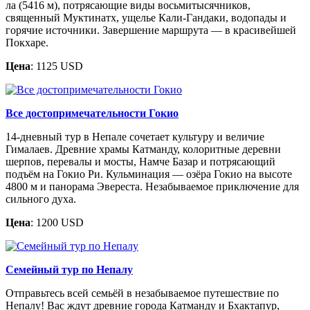
ла (5416 м), потрясающие виды восьмитысячников,
священный Муктинатх, ущелье Кали-Гандаки, водопады и
горячие источники. Завершение маршрута — в красивейшей
Покхаре.
Цена
: 1125 USD
Все достопримечательности Гокио
14-дневный тур в Непале сочетает культуру и величие
Гималаев. Древние храмы Катманду, колоритные деревни
шерпов, перевалы и мосты, Намче Базар и потрясающий
подъём на Гокио Ри. Кульминация — озёра Гокио на высоте
4800 м и панорама Эвереста. Незабываемое приключение для
сильного духа.
Цена
: 1200 USD
Семейный тур по Непалу
Отправьтесь всей семьёй в незабываемое путешествие по
Непалу! Вас ждут древние города Катманду и Бхактапур,