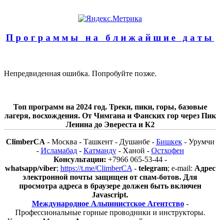
Программы на ближайшие даты
Непредвиденная ошибка. Попробуйте позже.
Топ программ на 2024 год. Треки, пики, горы, базовые
лагеря, восхождения. От Чимгана и Фанских гор через Пик
Ленина до Эвереста и К2
ClimberCA
- Москва - Ташкент - Душанбе -
Бишкек
- Урумчи
-
Исламабад
-
Катманду
- Ханой -
Остхофен
Консультации:
+7966 065-53-44 -
whatsapp/viber
;
https://t.me/ClimberCA
-
telegram
; e-mail:
Адрес
электронной почты защищен от спам-ботов. Для
просмотра адреса в браузере должен быть включен
Javascript.
Международное Альпинистское Агентство
-
Профессиональные горные проводники и инструкторы.