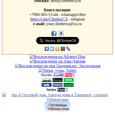
Москва
: info@climberca.ru
Консультации
:
+7966 065-53-44 - whatsapp/viber
https://t.me/ClimberCA
- telegram
e-mail:
your.climberca@ya.ru