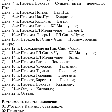
День 4-й: Переезд Покхара — Суикнет, затем — переход до
Потаны;
День 5-й: Переход Потана — Ная-Пул;
День 6-й: Переход Ная-Пул — Кулдигар;
День 7-й: Переход Кулдигар — Багар;
День 8-й: Переход Багар — БЛ Мачапучаре;
День 9-й: Переход БЛ Мачапуччре — Лагерь I;
День 10-й: Переход Лагерь I — БЛ Сингу-Чули;
День 11-й: Переход БЛ Сингу Чули — Промежуточный
лагерь;
День 12-й: Восхождение на Пик Сингу Чули;
День 13-й: Переход БЛ Сингу Чули — БЛ Мачапучаре;
День 14-й: Переход БЛ Мачапучаре — Багар;
День 15-й: Переход Багар — Чоморонг;
День 16-й: Переход Чоморонг — Тадапани;
День 17-й: Переход Тадапани — Горепани;
День 18-й: Переход Горепани — Биретанти;
День 19-й: Переезд Биретанти — Покхара;
День 20-й: Переезд Покхара — Катманду;
День 21-й: Отдых в Катманду;
День 22-й: Отъезд.
В стоимость пакета включено:
01 3*отели в Катманду с завтраком;
02 Пермиты;