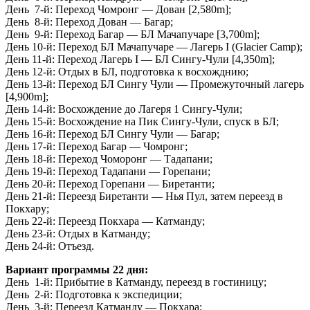
День 7-й: Переход Чомронг — Дован [2,580m];
День 8-й: Переход Дован — Багар;
День 9-й: Переход Багар — БЛ Мачапучаре [3,700m];
День 10-й: Переход БЛ Мачапучаре — Лагерь I (Glacier Camp);
День 11-й: Переход Лагерь I — БЛ Сингу-Чули [4,350m];
День 12-й: Отдых в БЛ, подготовка к восхожднию;
День 13-й: Переход БЛ Сингу Чули — Промежуточный лагерь
[4,900m];
День 14-й: Восхождение до Лагеря 1 Сингу-Чули;
День 15-й: Восхождение на Пик Сингу-Чули, спуск в БЛ;
День 16-й: Переход БЛ Сингу Чули — Багар;
День 17-й: Переход Багар — Чомронг;
День 18-й: Переход Чоморонг — Тадапани;
День 19-й: Переход Тадапани — Горепани;
День 20-й: Переход Горепани — Биретанти;
День 21-й: Переезд Биретанти — Нья Пул, затем переезд в
Покхару;
День 22-й: Переезд Покхара — Катманду;
День 23-й: Отдых в Катманду;
День 24-й: Отъезд.
Вариант программы 22 дня:
День 1-й: Прибытие в Катманду, переезд в гостиницу;
День 2-й: Подготовка к экспедиции;
День 3-й: Переезд Катманду — Покхара;