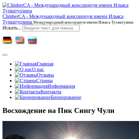
ClimberCA - Международный консорциум имени Ильяса
Тухватуллина
Международный консорциум имени Ильяса Тухватулина
Искать...
Главная
О нас
Отзывы
Страны
Информация
Контакты
Бронирование
Восхождение на Пик Сингу Чули