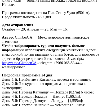
Сингу Чули — одна из самых высоких трековых вершин в
Непале.
Программа восхождения на Пик Сингу Чули (6501 м).
Продолжительность 24/22 дня.
Дата отправления
Октябрь — 20; Апрель — 25; Май — 16.
Автор:
ClimberCA — Международное альпинистское
агентство
Чтобы забронировать тур или получить больше
информации используйте следующие контакты:
Адрес
электронной почты защищен от спам-ботов. Для просмотра
адреса в браузере должен быть включен Javascript.
;
https://t.me/ClimberCA
- telegram +7966 065-53-44 -
whatsapp/viber
Подробная программа 24 дня:
День 1-й: Прибытие в Катманду, переезд в гостиницу;
День 2-й: Экскурсионная программа, подготовка к
экспедиции;
День 3-й: Переезд Катманду — Покхара [827m] 6 часов;
День 4-й: Переход Покхара — Дампус [1,662m];
День 5-й: Переход Дампус — Ландрунг [1,555m];
День 6-й: Переход Ландрунг — Чомронг [2,170m];