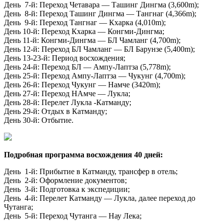
День 7-й: Переход Четавара — Ташинг Дингма (3,600m);
День 8-й: Переход Ташинг Дингма — Тангнаг (4,366m);
День 9-й: Переход Тангнаг — Кхарка (4,010m);
День 10-й: Переход Кхарка — Конгми-Дингма;
День 11-й: Конгми-Дингма — БЛ Чамланг (4,700m);
День 12-й: Переход БЛ Чамланг — БЛ Барунзе (5,400m);
День 13-23-й: Период восхождения;
День 24-й: Переход БЛ — Ампу-Лаптза (5,778m);
День 25-й: Переход Ампу-Лаптза — Чукунг (4,700m);
День 26-й: Переход Чукунг — Намче (3420m);
День 27-й: Переход НАмче — Лукла;
День 28-й: Перелет Лукла -Катманду;
День 29-й: Отдых в Катманду;
День 30-й: Отбытие.
Подробная программа восхождения 40 дней:
День 1-й: Прибытие в Катманду, трансфер в отель;
День 2-й: Оформление документов;
День 3-й: Подготовка к экспедиции;
День 4-й: Перелет Катманду — Лукла, далее переход до
Чутанга;
День 5-й: Переход Чутанга — Нау Лека;