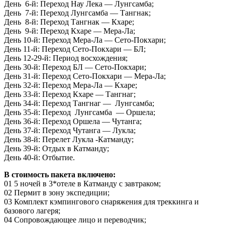
День 6-й: Переход Нау Лека — Лунгсамба;
День 7-й: Переход Лунгсамба — Тангнак;
День 8-й: Переход Тангнак — Кхаре;
День 9-й: Переход Кхаре — Мера-Ла;
День 10-й: Переход Мера-Ла — Сето-Покхари;
День 11-й: Переход Сето-Покхари — БЛ;
День 12-29-й: Период восхождения;
День 30-й: Переход БЛ — Сето-Покхари;
День 31-й: Переход Сето-Покхари — Мера-Ла;
День 32-й: Переход Мера-Ла — Кхаре;
День 33-й: Переход Кхаре — Тангнаг;
День 34-й: Переход Тангнаг — Лунгсамба;
День 35-й: Переход Лунгсамба — Оршела;
День 36-й: Переход Оршела — Чутанга;
День 37-й: Переход Чутанга — Лукла;
День 38-й: Перелет Лукла -Катманду;
День 39-й: Отдых в Катманду;
День 40-й: Отбытие.
В стоимость пакета включено:
01 5 ночей в 3*отеле в Катманду с завтраком;
02 Пермит в зону экспедиции;
03 Комплект кэмпингового снаряжения для треккинга и
базового лагеря;
04 Сопровождающее лицо и переводчик;