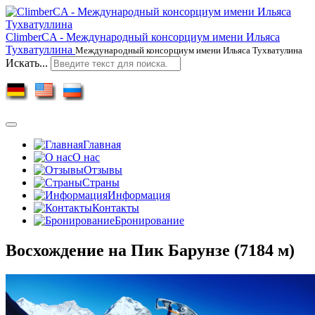
ClimberCA - Международный консорциум имени Ильяса
Тухватуллина
Международный консорциум имени Ильяса Тухватулина
Искать...
Главная
О нас
Отзывы
Страны
Информация
Контакты
Бронирование
Восхождение на Пик Барунзе (7184 м)