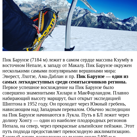
Пик Барунзе (7184 м) лежит в самом сердце массива Кхумбу в
восточном Непале, к западу от Макалу. Пик Барунзе окружен
несколькими самыми популярными вершинами мира:
Эверест, Лхотзе, Ама-Даблан и пр.
Пик Барунзе — один из
самых легкодоступных среди семитысячников региона.
Первое успешное восхождение на Пик Барунзе было
совершено знаменитыми Хилари и МакФарландом. Плавно
набирающий высоту маршрут, был открыт экспедицией
Шиптона в 1952 году. Он проходит через Южный гребень,
нависающим над Западным перевалом. Обычно экспедиции
на Пик Барунзе начинаются в Лукла. Путь в БЛ лежит через
долину Хонгу — один из наиболее плодородных регионов
Непала, на север, через прекрасные альпийские пейзажи. Этот
путь подхода предоставляет превосходную акклиматизацию.
Базовый лагерь расположен на высоте около 5400 м и