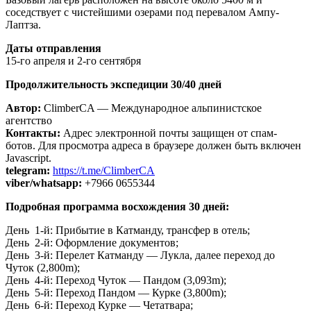
соседствует с чистейшими озерами под перевалом Ампу-
Лаптза.
Даты отправления
15-го апреля и 2-гo сентября
Продолжительность экспедиции 30/40 дней
Автор:
ClimberCA — Международное альпинистское
агентство
Контакты:
Адрес электронной почты защищен от спам-
ботов. Для просмотра адреса в браузере должен быть включен
Javascript.
telegram:
https://t.me/ClimberCA
viber/whatsapp:
+7966 0655344
Подробная программа восхождения 30 дней:
День 1-й: Прибытие в Катманду, трансфер в отель;
День 2-й: Оформление документов;
День 3-й: Перелет Катманду — Лукла, далее переход до
Чуток (2,800m);
День 4-й: Переход Чуток — Пандом (3,093m);
День 5-й: Переход Пандом — Курке (3,800m);
День 6-й: Переход Курке — Четатвара;