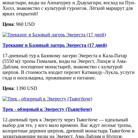
монастыри, виды на Аннапурну и Дхаулагири, восход на Пун-
Хилл, знакомство с культурой гуронгов. Лёгкий маршрут для
ярких открытий!
Цена
: 960 USD
Треккинг в Базовый лагерь Эвереста (17 дней)
17-дневный тур к Базовому лагерю Эвереста и Кала-Патар
(5550 м): тропы Гималаев, виды на Эверест, Лхоцзе и Ама-
Даблам, посещение монастырей, знакомство с культурой
шерпов. В стоимость входит перелет Катманду–Лукла, услуги
гида и носильщика, проживание и питание.
Цена
: 1390 USD
Трек - обзорный к Эвересту (Тьянгбоче)
12-дневный трек к Эвересту через Тьянгбоче — идеальный
выбор для тех, у кого мало времени. Вас ждут лесные тропы,
колоритные деревни шерпов, древний монастырь Тьянгбоче и
захватывающие виды на Эверест, Ама-Даблам и Нупцзе.