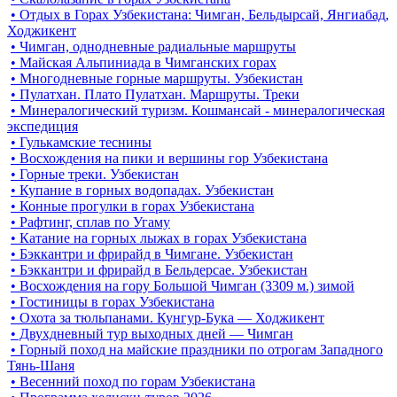
• Отдых в Горах Узбекистана: Чимган, Бельдырсай, Янгиабад,
Ходжикент
• Чимган, однодневные радиальные маршруты
• Майская Альпиниада в Чимганских горах
• Многодневные горные маршруты. Узбекистан
• Пулатхан. Плато Пулатхан. Маршруты. Треки
• Минералогический туризм. Кошмансай - минералогическая
экспедиция
• Гулькамские теснины
• Восхождения на пики и вершины гор Узбекистана
• Горные треки. Узбекистан
• Купание в горных водопадах. Узбекистан
• Конные прогулки в горах Узбекистана
• Рафтинг, сплав по Угаму
• Катание на горных лыжах в горах Узбекистана
• Бэккантри и фрирайд в Чимгане. Узбекистан
• Бэккантри и фрирайд в Бельдерсае. Узбекистан
• Восхождения на гору Большой Чимган (3309 м.) зимой
• Гостиницы в горах Узбекистана
• Охота за тюльпанами. Кунгур-Бука — Ходжикент
• Двухдневный тур выходных дней — Чимган
• Горный поход на майские праздники по отрогам Западного
Тянь-Шаня
• Весенний поход по горам Узбекистана