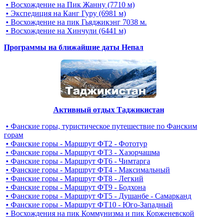
• Восхождение на Пик Жанну (7710 м)
• Экспедиция на Канг Гуру (6981 м)
• Восхождение на пик Гьяджикэнг 7038 м.
• Восхождение на Хинчули (6441 м)
Программы на ближайшие даты Непал
Активный отдых Таджикистан
• Фанские горы, туристическое путешествие по Фанским
горам
• Фанские горы - Маршрут ФТ2 - Фототур
• Фанские горы - Маршрут ФТ3 - Хазорчашма
• Фанские горы - Маршрут ФТ6 - Чимтарга
• Фанские горы - Маршрут ФТ4 - Максимальный
• Фанские горы - Маршрут ФТ8 - Легкий
• Фанские горы - Маршрут ФТ9 - Бодхона
• Фанские горы - Маршрут ФТ5 - Душанбе - Самарканд
• Фанские горы - Маршрут ФТ10 - Юго-Западный
• Восхождения на пик Коммунизма и пик Корженевской