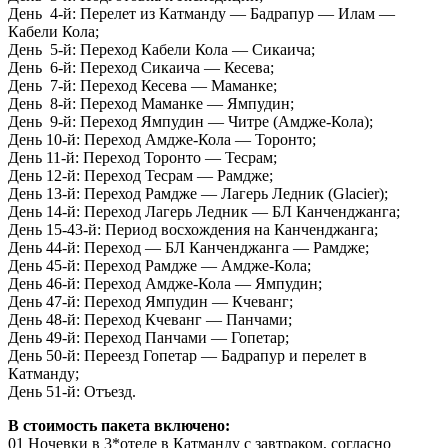
День 4-й: Перелет из Катманду — Бадрапур — Илам —
Кабели Кола;
День 5-й: Переход Кабели Кола — Сикаича;
День 6-й: Переход Сикаича — Кесева;
День 7-й: Переход Кесева — Маманке;
День 8-й: Переход Маманке — Ямпудин;
День 9-й: Переход Ямпудин — Читре (Амдже-Кола);
День 10-й: Переход Амдже-Кола — Торонто;
День 11-й: Переход Торонто — Тесрам;
День 12-й: Переход Тесрам — Рамдже;
День 13-й: Переход Рамдже — Лагерь Ледник (Glacier);
День 14-й: Переход Лагерь Ледник — БЛ Канченджанга;
День 15-43-й: Период восхождения на Канченджанга;
День 44-й: Переход — БЛ Канченджанга — Рамдже;
День 45-й: Переход Рамдже — Амдже-Кола;
День 46-й: Переход Амдже-Кола — Ямпудин;
День 47-й: Переход Ямпудин — Кчеванг;
День 48-й: Переход Кчеванг — Панчами;
День 49-й: Переход Панчами — Гопетар;
День 50-й: Переезд Гопетар — Бадрапур и перелет в
Катманду;
День 51-й: Отъезд.
В стоимость пакета включено:
01 Ночевки в 3*отеле в Катманду с завтраком, согласно