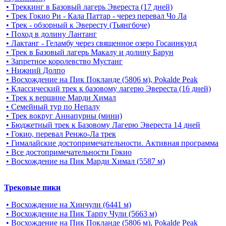
• Треккинг в Базовый лагерь Эвереста (17 дней)
• Трек Гокио Ри - Кала Паттар - через перевал Чо Ла
• Трек - обзорный к Эвересту (Тьянгбоче)
• Поход в долину Лантанг
• Лактанг - Геламбу через священное озеро Госаинкунд
• Трек в Базовый лагерь Макалу и долину Барун
• Запретное королевство Мустанг
• Нижний Долпо
• Восхождение на Пик Покланде (5806 м), Pokalde Peak
• Классический трек к базовому лагерю Эвереста (16 дней)
• Трек к вершине Марди Химал
• Семейный тур по Непалу
• Трек вокруг Аннапурны (мини)
• Бюджетный трек к Базовому Лагерю Эвереста 14 дней
• Гокио, перевал Ренжо-Ла трек
• Гималайские достопримечательности. Активная программа
• Все достопримечательности Гокио
• Восхождение на Пик Марди Химал (5587 м)
Трековые пики
• Восхождение на Хинчули (6441 м)
• Восхождение на Пик Тарпу Чули (5663 м)
• Восхождение на Пик Покланде (5806 м), Pokalde Peak