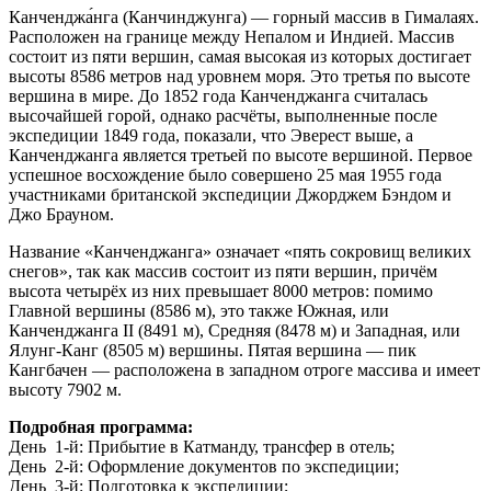
Канченджа́нга (Канчинджунга) — горный массив в Гималаях.
Расположен на границе между Непалом и Индией. Массив
состоит из пяти вершин, самая высокая из которых достигает
высоты 8586 метров над уровнем моря. Это третья по высоте
вершина в мире. До 1852 года Канченджанга считалась
высочайшей горой, однако расчёты, выполненные после
экспедиции 1849 года, показали, что Эверест выше, а
Канченджанга является третьей по высоте вершиной. Первое
успешное восхождение было совершено 25 мая 1955 года
участниками британской экспедиции Джорджем Бэндом и
Джо Брауном.
Название «Канченджанга» означает «пять сокровищ великих
снегов», так как массив состоит из пяти вершин, причём
высота четырёх из них превышает 8000 метров: помимо
Главной вершины (8586 м), это также Южная, или
Канченджанга II (8491 м), Средняя (8478 м) и Западная, или
Ялунг-Канг (8505 м) вершины. Пятая вершина — пик
Кангбачен — расположена в западном отроге массива и имеет
высоту 7902 м.
Подробная программа:
День 1-й: Прибытие в Катманду, трансфер в отель;
День 2-й: Оформление документов по экспедиции;
День 3-й: Подготовка к экспедиции;