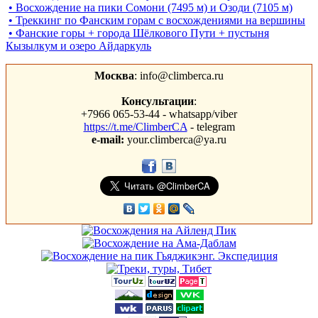
• Восхождение на пики Сомони (7495 м) и Озоди (7105 м)
• Треккинг по Фанским горам c восхождениями на вершины
• Фанские горы + города Шёлкового Пути + пустыня
Кызылкум и озеро Айдаркуль
Москва
: info@climberca.ru
Консультации
:
+7966 065-53-44 - whatsapp/viber
https://t.me/ClimberCA
- telegram
e-mail:
your.climberca@ya.ru