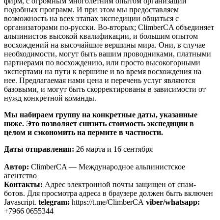
фирм, с огромным многолетним опытом организации
подобных программ. И при этом мы предоставляем
возможность на всех этапах экспедиции общаться с
организаторами по-русски. Во-вторых; ClimberCA объединяет
альпинистов высокой квалификации, и большим опытом
восхождений на высочайшие вершины мира. Они, в случае
необходимости, могут быть вашим проводниками, платными
партнерами по восхождению, или просто высокогорными
экспертами на пути к вершине и во время восхождения на
нее. Предлагаемая нами цена и перечень услуг являются
базовыми, и могут быть скорректированы в зависимости от
нужд конкретной команды.
Мы набираем группу на конкретные даты, указанные
ниже. Это позволяет снизить стоимость экспедиции в
целом и сэкономить на пермите в частности.
Даты отправления:
26 марта и 16 сентября
Автор:
ClimberCA — Международное альпинистское
агентство
Контакты:
Адрес электронной почты защищен от спам-
ботов. Для просмотра адреса в браузере должен быть включен
Javascript.
telegram:
https://t.me/ClimberCA
viber/whatsapp:
+7966 0655344