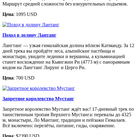
Маршрут средней сложности без изнурительных подъемов.
Цена
: 1095 USD
Поход в долину Лантанг
Лангтанг — узкая гималайская долина вблизи Катманду. За 12
дней трека вы пройдёте леса, альпийские пастбища и
монастыри, увидите ледники и вершины, а кульминацией
станет восхождение на Кьянгжин Ри (4773 м) с панорамным
видом на Лангтанг Лирунг и Церго Ри.
Цена
: 700 USD
Запретное королевство Мустанг
Запретное королевство Мустанг ждёт вас! 17-дневный трек по
таинственным тропам Верхнего Мустанга: перевалы до 4325
м, монастыри, Ло Мантанг, традиции и пейзажи Гималаев.
Всё включено: перелёты, питание, гиды, снаряжение.
Цена
: $2390 USD