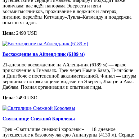
путешествие в сердце Гималаев. Маршрут подходит даже
новичкам: вас ждёт панорама Эвереста и пяти
восьмитысячников, проживание в лоджиях и лагерях,
питание, перелёты Катманду–Лукла–Катманду и поддержка
опытных гидов.
Цена
: 2490 USD
Восхождение на Айленд-пик (6189 м)
21-дневное восхождение на Айленд-пик (6189 м) — яркое
приключение в Гималаях. Трек через Намче-Базар, Тьянгбоче
и Дингбоче с постепенной акклиматизацией. Финал — штурм
вершины с потрясающими видами на Эверест, Лхоцзе и Ама-
Даблам. Полная организация и опытные гиды.
Цена
: 2490 USD
Святилище Снежной Королевы
Трек «Святилище снежной королевы» — 18-дневное
путешествие к базовому лагерю Аннапурны (4130 м). Сердце