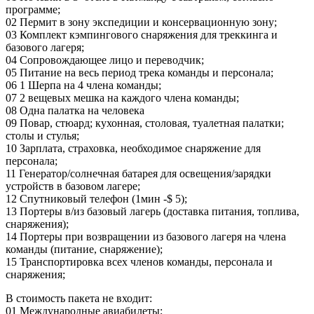
программе;
02 Пермит в зону экспедиции и консервационную зону;
03 Комплект кэмпингового снаряжения для треккинга и
базового лагеря;
04 Сопровождающее лицо и переводчик;
05 Питание на весь период трека команды и персонала;
06 1 Шерпа на 4 члена команды;
07 2 вещевых мешка на каждого члена команды;
08 Одна палатка на человека
09 Повар, стюард; кухонная, столовая, туалетная палатки;
столы и стулья;
10 Зарплата, страховка, необходимое снаряжение для
персонала;
11 Генератор/солнечная батарея для освещения/зарядки
устройств в базовом лагере;
12 Спутниковый телефон (1мин -$ 5);
13 Портеры в/из базовый лагерь (доставка питания, топлива,
снаряжения);
14 Портеры при возвращении из базового лагеря на члена
команды (питание, снаряжение);
15 Транспортировка всех членов команды, персонала и
снаряжения;
В стоимость пакета не входит:
01 Международные авиабилеты;