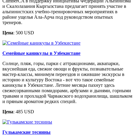
ClimberCA в поддержку инициативы Федерации Альпинизма
и Скалолазания Кыргызстана предлагает принять участие в
альпинистских учебно-тренировочных мероприятиях в
районе ущелья Ала-Арча под руководством опытных
тренеров.
Цена
: 500 USD
Семейные каникулы в Узбекистане
Солнце, пляж, горы, парки с аттракционами, аквапарки,
вкуснейшая еда, свежие овощи и фрукты, познавательные
мастер-классы, минимум переездов и ожившие экскурсы в
историю и культуру Востока - вот что такое семейные
каникулы в Узбекистане. Летние месяцы пахнут здесь
свежесорванными помидорами, арбузами и дынями, горными
травами и прохладой Чарвакского водохранилища, шашлыком
и пряным ароматом редких специй.
Цена
: 485 USD
Гулькамские теснины