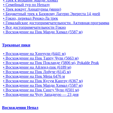
• Трек к вершине Марди Химал
• Семейный тур по Непалу
• Трек вокруг Аннапурны (мини)
• Бюджетный трек к Базовому Лагерю Эвереста 14 дней
• Гокио, перевал Ренжо-Ла трек
• Гималайские достопримечательности. Активная программа
• Все достопримечательности Гокио
• Восхождение на Пик Марди Химал (5587 м)
Трековые пики
• Восхождение на Хинчули (6441 м)
• Восхождение на Пик Тарпу Чули (5663 м)
• Восхождение на Пик Покланде (5806 м), Pokalde Peak
• Восхождение на Айленд-пик (6189 м)
• Восхождение на Пик Лобуче (6145 м)
• Восхождение на Пик Мера 6476 м
• Восхождение на Пик Кусум Кангру (6367 м)
• Восхождение на Пик Марди Химал (5587 м)
• Восхождение на Пик Сингу Чули (6501 м)
• Восхождение на Чулу Западную — 23 дня
Восхождения Непал