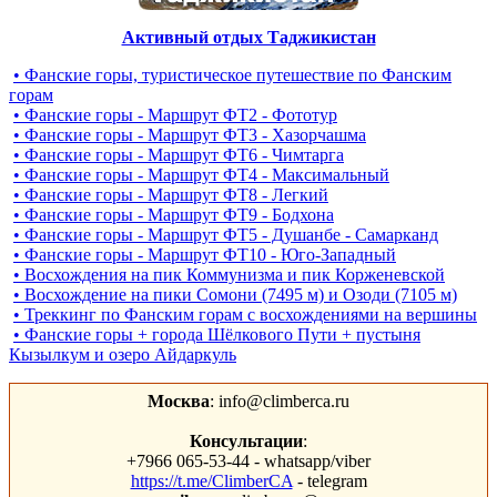
Активный отдых Таджикистан
• Фанские горы, туристическое путешествие по Фанским
горам
• Фанские горы - Маршрут ФТ2 - Фототур
• Фанские горы - Маршрут ФТ3 - Хазорчашма
• Фанские горы - Маршрут ФТ6 - Чимтарга
• Фанские горы - Маршрут ФТ4 - Максимальный
• Фанские горы - Маршрут ФТ8 - Легкий
• Фанские горы - Маршрут ФТ9 - Бодхона
• Фанские горы - Маршрут ФТ5 - Душанбе - Самарканд
• Фанские горы - Маршрут ФТ10 - Юго-Западный
• Восхождения на пик Коммунизма и пик Корженевской
• Восхождение на пики Сомони (7495 м) и Озоди (7105 м)
• Треккинг по Фанским горам c восхождениями на вершины
• Фанские горы + города Шёлкового Пути + пустыня
Кызылкум и озеро Айдаркуль
Москва
: info@climberca.ru
Консультации
:
+7966 065-53-44 - whatsapp/viber
https://t.me/ClimberCA
- telegram