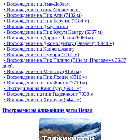
• Восхождение на Ама-Даблам
• Восхождение на пик Аннапурна I
• Восхождение на Пик Апи (7132 м)
• Восхождение на Пик Барунзе (7184 м)
• Восхождение на Дхаулагири
• Восхождение на Пик Кусум Кангру (6367 м)
• Восхождение на Дордже Лакпа (6966 м)
• Восхождение на Джомолунгму (Эверест) (8848 м)
• Восхождение на Канченджангу
• Восхождение на Пумори (7161 м)
• Восхождение на Пик Тиличо (7134 м) Программа 35/37
дней.
• Восхождение на Манаслу (8156 м)
• Восхождение на Пик Лхоцзе (8516 м)
• Восхождение на Пик Жанну (7710 м)
• Экспедиция на Канг Гуру (6981 м)
• Восхождение на пик Гьяджикэнг 7038 м.
• Восхождение на Хинчули (6441 м)
Программы на ближайшие даты Непал