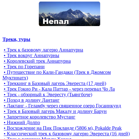
Треки, туры
• Трек к базовому лагерю Аннапурна
• Трек вокруг Аннапурны
• Королевский трек Аннапурна
• Трек по Горепани
• Путешествие по Кали-Гандаки (Трек в Джомсом
Муктинатх)
• Треккинг в Базовый лагерь Эвереста (17 дней)
• Трек Гокио Ри - Кала Паттар - через перевал Чо Ла
• Трек - обзорный к Эвересту (Тьянгбоче)
• Поход в долину Лантанг
• Лактанг - Геламбу через священное озеро Госаинкунд
• Трек в Базовый лагерь Макалу и долину Барун
• Запретное королевство Мустанг
• Нижний Долпо
• Восхождение на Пик Покланде (5806 м), Pokalde Peak
• Классический трек к базовому лагерю Эвереста (16 дней)