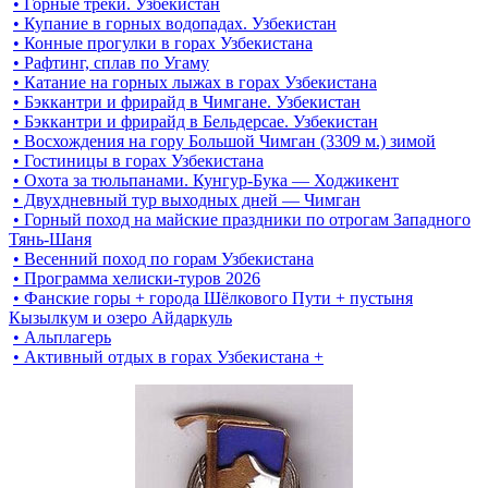
• Горные треки. Узбекистан
• Купание в горных водопадах. Узбекистан
• Конные прогулки в горах Узбекистана
• Рафтинг, сплав по Угаму
• Катание на горных лыжах в горах Узбекистана
• Бэккантри и фрирайд в Чимгане. Узбекистан
• Бэккантри и фрирайд в Бельдерсае. Узбекистан
• Восхождения на гору Большой Чимган (3309 м.) зимой
• Гостиницы в горах Узбекистана
• Охота за тюльпанами. Кунгур-Бука — Ходжикент
• Двухдневный тур выходных дней — Чимган
• Горный поход на майские праздники по отрогам Западного
Тянь-Шаня
• Весенний поход по горам Узбекистана
• Программа хелиски-туров 2026
• Фанские горы + города Шёлкового Пути + пустыня
Кызылкум и озеро Айдаркуль
• Альплагерь
• Активный отдых в горах Узбекистана +