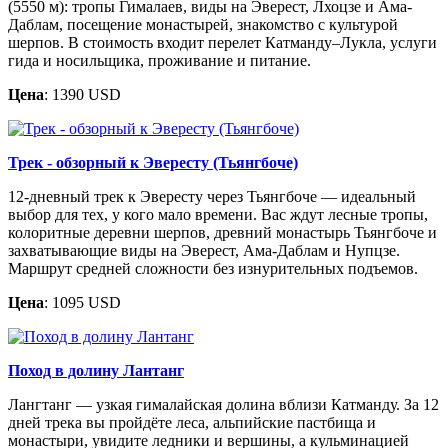
(5550 м): тропы Гималаев, виды на Эверест, Лхоцзе и Ама-
Даблам, посещение монастырей, знакомство с культурой
шерпов. В стоимость входит перелет Катманду–Лукла, услуги
гида и носильщика, проживание и питание.
Цена
: 1390 USD
Трек - обзорный к Эвересту (Тьянгбоче)
12-дневный трек к Эвересту через Тьянгбоче — идеальный
выбор для тех, у кого мало времени. Вас ждут лесные тропы,
колоритные деревни шерпов, древний монастырь Тьянгбоче и
захватывающие виды на Эверест, Ама-Даблам и Нупцзе.
Маршрут средней сложности без изнурительных подъемов.
Цена
: 1095 USD
Поход в долину Лантанг
Лангтанг — узкая гималайская долина вблизи Катманду. За 12
дней трека вы пройдёте леса, альпийские пастбища и
монастыри, увидите ледники и вершины, а кульминацией