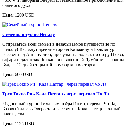
4800 м и панорама Эвереста. Незабываемое приключение для
сильного духа.
Цена
: 1200 USD
Семейный тур по Непалу
Отправьтесь всей семьёй в незабываемое путешествие по
Непалу! Вас ждут древние города Катманду и Бхактапур,
рассвет над Аннапурной, прогулки на лодках по озеру Пхева,
сафари в джунглях Читвана и священный Лумбини — родина
Будды. 12 дней открытий, комфорта и восторга.
Цена
: 600 USD
Трек Гокио Ри - Кала Паттар - через перевал Чо Ла
21-дневный тур по Гималаям: озёра Гокио, перевал Чо Ла,
Базовый лагерь Эвереста и рассвет на Кала Паттар. Полный
пакет услуг.
Цена
: 1125 USD