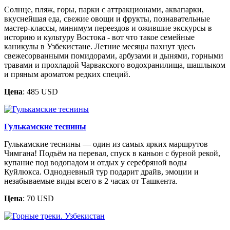
Солнце, пляж, горы, парки с аттракционами, аквапарки,
вкуснейшая еда, свежие овощи и фрукты, познавательные
мастер-классы, минимум переездов и ожившие экскурсы в
историю и культуру Востока - вот что такое семейные
каникулы в Узбекистане. Летние месяцы пахнут здесь
свежесорванными помидорами, арбузами и дынями, горными
травами и прохладой Чарвакского водохранилища, шашлыком
и пряным ароматом редких специй.
Цена
: 485 USD
Гулькамские теснины
Гулькамские теснины — один из самых ярких маршрутов
Чимгана! Подъём на перевал, спуск в каньон с бурной рекой,
купание под водопадом и отдых у серебряной воды
Куйлюкса. Однодневный тур подарит драйв, эмоции и
незабываемые виды всего в 2 часах от Ташкента.
Цена
: 70 USD