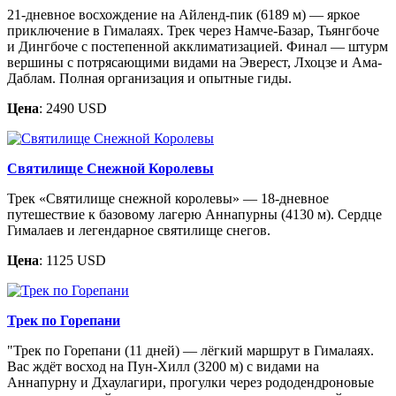
21-дневное восхождение на Айленд-пик (6189 м) — яркое
приключение в Гималаях. Трек через Намче-Базар, Тьянгбоче
и Дингбоче с постепенной акклиматизацией. Финал — штурм
вершины с потрясающими видами на Эверест, Лхоцзе и Ама-
Даблам. Полная организация и опытные гиды.
Цена
: 2490 USD
Святилище Снежной Королевы
Трек «Святилище снежной королевы» — 18-дневное
путешествие к базовому лагерю Аннапурны (4130 м). Сердце
Гималаев и легендарное святилище снегов.
Цена
: 1125 USD
Трек по Горепани
"Трек по Горепани (11 дней) — лёгкий маршрут в Гималаях.
Вас ждёт восход на Пун-Хилл (3200 м) с видами на
Аннапурну и Дхаулагири, прогулки через рододендроновые