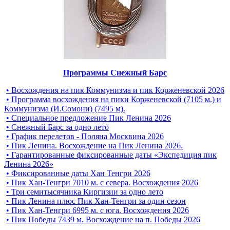
Программы Снежный Барс
• Восхождения на пик Коммунизма и пик Корженевской 2026
• Программа восхождения на пики Корженевской (7105 м.) и
Коммунизма (И.Сомони) (7495 м).
• Специальное предложение Пик Ленина 2026
• Снежный Барс за одно лето
• График перелетов - Поляна Москвина 2026
• Пик Ленина. Восхождение на Пик Ленина 2026.
• Гарантированные фиксированные даты «Экспедиция пик
Ленина 2026»
• Фиксированные даты Хан Тенгри 2026
• Пик Хан-Тенгри 7010 м. с севера. Восхождения 2026
• Три семитысячника Киргизии за одно лето
• Пик Ленина плюс Пик Хан-Тенгри за один сезон
• Пик Хан-Тенгри 6995 м. c юга. Восхождения 2026
• Пик Победы 7439 м. Восхождение на п. Победы 2026