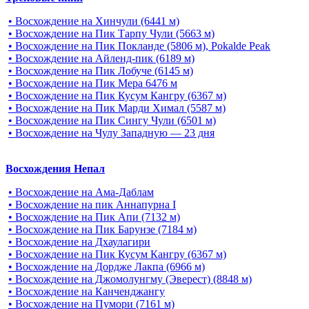
• Восхождение на Хинчули (6441 м)
• Восхождение на Пик Тарпу Чули (5663 м)
• Восхождение на Пик Покланде (5806 м), Pokalde Peak
• Восхождение на Айленд-пик (6189 м)
• Восхождение на Пик Лобуче (6145 м)
• Восхождение на Пик Мера 6476 м
• Восхождение на Пик Кусум Кангру (6367 м)
• Восхождение на Пик Марди Химал (5587 м)
• Восхождение на Пик Сингу Чули (6501 м)
• Восхождение на Чулу Западную — 23 дня
Восхождения Непал
• Восхождение на Ама-Даблам
• Восхождение на пик Аннапурна I
• Восхождение на Пик Апи (7132 м)
• Восхождение на Пик Барунзе (7184 м)
• Восхождение на Дхаулагири
• Восхождение на Пик Кусум Кангру (6367 м)
• Восхождение на Дордже Лакпа (6966 м)
• Восхождение на Джомолунгму (Эверест) (8848 м)
• Восхождение на Канченджангу
• Восхождение на Пумори (7161 м)