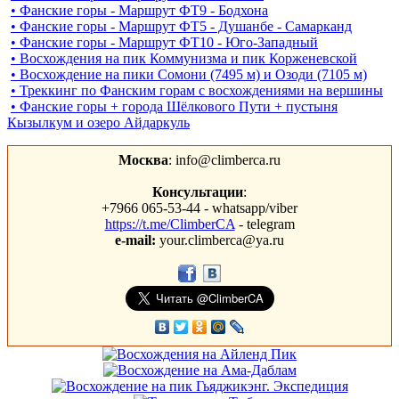
• Фанские горы - Маршрут ФТ9 - Бодхона
• Фанские горы - Маршрут ФТ5 - Душанбе - Самарканд
• Фанские горы - Маршрут ФТ10 - Юго-Западный
• Восхождения на пик Коммунизма и пик Корженевской
• Восхождение на пики Сомони (7495 м) и Озоди (7105 м)
• Треккинг по Фанским горам c восхождениями на вершины
• Фанские горы + города Шёлкового Пути + пустыня
Кызылкум и озеро Айдаркуль
Москва
: info@climberca.ru
Консультации
:
+7966 065-53-44 - whatsapp/viber
https://t.me/ClimberCA
- telegram
e-mail:
your.climberca@ya.ru