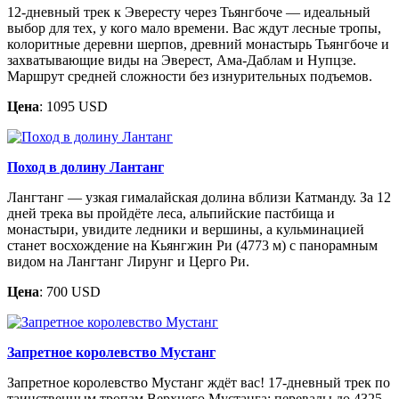
12-дневный трек к Эвересту через Тьянгбоче — идеальный
выбор для тех, у кого мало времени. Вас ждут лесные тропы,
колоритные деревни шерпов, древний монастырь Тьянгбоче и
захватывающие виды на Эверест, Ама-Даблам и Нупцзе.
Маршрут средней сложности без изнурительных подъемов.
Цена
: 1095 USD
Поход в долину Лантанг
Лангтанг — узкая гималайская долина вблизи Катманду. За 12
дней трека вы пройдёте леса, альпийские пастбища и
монастыри, увидите ледники и вершины, а кульминацией
станет восхождение на Кьянгжин Ри (4773 м) с панорамным
видом на Лангтанг Лирунг и Церго Ри.
Цена
: 700 USD
Запретное королевство Мустанг
Запретное королевство Мустанг ждёт вас! 17-дневный трек по
таинственным тропам Верхнего Мустанга: перевалы до 4325