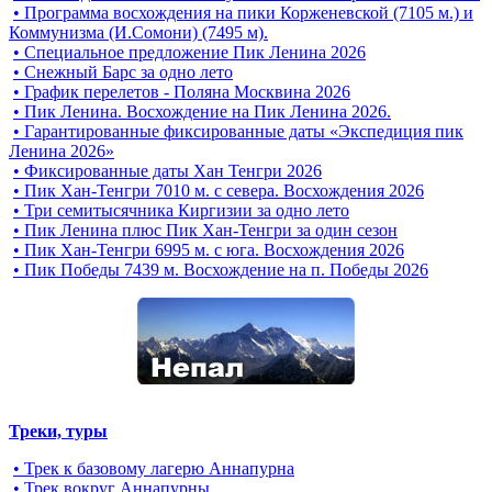
• Программа восхождения на пики Корженевской (7105 м.) и
Коммунизма (И.Сомони) (7495 м).
• Специальное предложение Пик Ленина 2026
• Снежный Барс за одно лето
• График перелетов - Поляна Москвина 2026
• Пик Ленина. Восхождение на Пик Ленина 2026.
• Гарантированные фиксированные даты «Экспедиция пик
Ленина 2026»
• Фиксированные даты Хан Тенгри 2026
• Пик Хан-Тенгри 7010 м. с севера. Восхождения 2026
• Три семитысячника Киргизии за одно лето
• Пик Ленина плюс Пик Хан-Тенгри за один сезон
• Пик Хан-Тенгри 6995 м. c юга. Восхождения 2026
• Пик Победы 7439 м. Восхождение на п. Победы 2026
Треки, туры
• Трек к базовому лагерю Аннапурна
• Трек вокруг Аннапурны