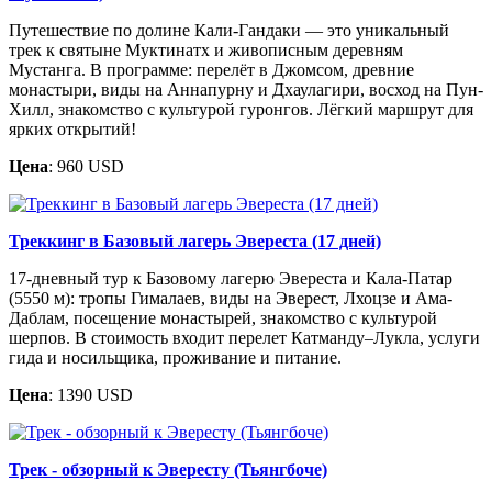
Путешествие по долине Кали-Гандаки — это уникальный
трек к святыне Муктинатх и живописным деревням
Мустанга. В программе: перелёт в Джомсом, древние
монастыри, виды на Аннапурну и Дхаулагири, восход на Пун-
Хилл, знакомство с культурой гуронгов. Лёгкий маршрут для
ярких открытий!
Цена
: 960 USD
Треккинг в Базовый лагерь Эвереста (17 дней)
17-дневный тур к Базовому лагерю Эвереста и Кала-Патар
(5550 м): тропы Гималаев, виды на Эверест, Лхоцзе и Ама-
Даблам, посещение монастырей, знакомство с культурой
шерпов. В стоимость входит перелет Катманду–Лукла, услуги
гида и носильщика, проживание и питание.
Цена
: 1390 USD
Трек - обзорный к Эвересту (Тьянгбоче)