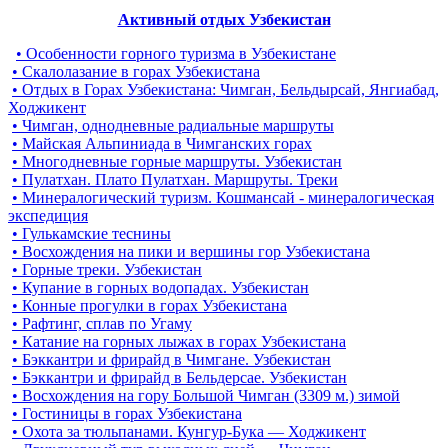
Активный отдых Узбекистан
• Особенности горного туризма в Узбекистане
• Скалолазание в горах Узбекистана
• Отдых в Горах Узбекистана: Чимган, Бельдырсай, Янгиабад,
Ходжикент
• Чимган, однодневные радиальные маршруты
• Майская Альпиниада в Чимганских горах
• Многодневные горные маршруты. Узбекистан
• Пулатхан. Плато Пулатхан. Маршруты. Треки
• Минералогический туризм. Кошмансай - минералогическая
экспедиция
• Гулькамские теснины
• Восхождения на пики и вершины гор Узбекистана
• Горные треки. Узбекистан
• Купание в горных водопадах. Узбекистан
• Конные прогулки в горах Узбекистана
• Рафтинг, сплав по Угаму
• Катание на горных лыжах в горах Узбекистана
• Бэккантри и фрирайд в Чимгане. Узбекистан
• Бэккантри и фрирайд в Бельдерсае. Узбекистан
• Восхождения на гору Большой Чимган (3309 м.) зимой
• Гостиницы в горах Узбекистана
• Охота за тюльпанами. Кунгур-Бука — Ходжикент