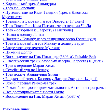
• Королевский трек Аннапурна
• Трек по Горепани
• Путешествие по Кали-Гандаки (Трек в Джомсом
Муктинатх)
• Треккинг в Базовый лагерь Эвереста (17 дней)
• Трек Гокио Ри - Кала Паттар - через перевал Чо Ла
• Трек - обзорный к Эвересту (Тьянгбоче)
• Поход в долину Лантанг
• Лактанг - Геламбу через священное озеро Госаинкунд
• Трек в Базовый лагерь Макалу и долину Барун
• Запретное королевство Мустанг
• Нижний Долпо
• Восхождение на Пик Покланде (5806 м), Pokalde Peak
• Классический трек к базовому лагерю Эвереста (16 дней)
• Трек к вершине Марди Химал
• Семейный тур по Непалу
• Трек вокруг Аннапурны (мини)
• Бюджетный трек к Базовому Лагерю Эвереста 14 дней
• Гокио, перевал Ренжо-Ла трек
• Гималайские достопримечательности. Активная программа
• Все достопримечательности Гокио
• Восхождение на Пик Марди Химал (5587 м)
Трековые пики