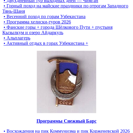
• Двухдневный тур выходных дней — Чимган
• Горный поход на майские праздники по отрогам Западного
Тянь-Шаня
• Весенний поход по горам Узбекистана
• Программа хелиски-туров 2026
• Фанские горы + города Шёлкового Пути + пустыня
Кызылкум и озеро Айдаркуль
• Альплагерь
• Активный отдых в горах Узбекистана +
Программы Снежный Барс
• Восхождения на пик Коммунизма и пик Корженевской 2026