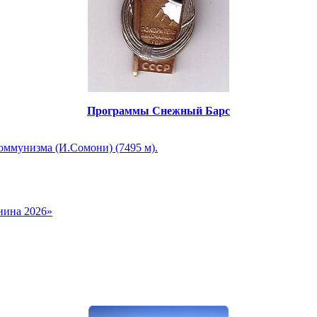
Программы Снежный Барс
оммунизма (И.Сомони) (7495 м).
нина 2026»