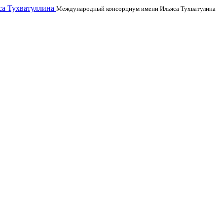
а Тухватуллина
Международный консорциум имени Ильяса Тухватулина