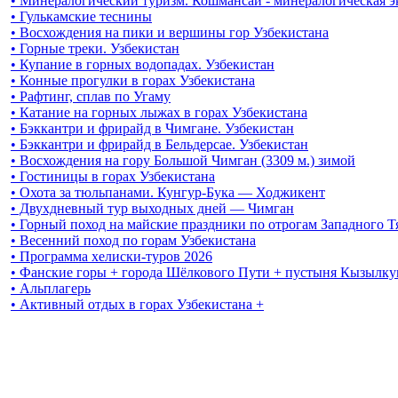
• Минералогический туризм. Кошмансай - минералогическая 
• Гулькамские теснины
• Восхождения на пики и вершины гор Узбекистана
• Горные треки. Узбекистан
• Купание в горных водопадах. Узбекистан
• Конные прогулки в горах Узбекистана
• Рафтинг, сплав по Угаму
• Катание на горных лыжах в горах Узбекистана
• Бэккантри и фрирайд в Чимгане. Узбекистан
• Бэккантри и фрирайд в Бельдерсае. Узбекистан
• Восхождения на гору Большой Чимган (3309 м.) зимой
• Гостиницы в горах Узбекистана
• Охота за тюльпанами. Кунгур-Бука — Ходжикент
• Двухдневный тур выходных дней — Чимган
• Горный поход на майские праздники по отрогам Западного 
• Весенний поход по горам Узбекистана
• Программа хелиски-туров 2026
• Фанские горы + города Шёлкового Пути + пустыня Кызылку
• Альплагерь
• Активный отдых в горах Узбекистана +