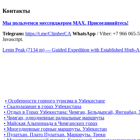
Контакты
Мы пользуемся мессенджером MAX. Присоединяйтесь!
Telegram:
https://t.me/ClimberCA
WhatsApp
/ Viber: +7 966 065-
Javascript.
Lenin Peak (7134 m) — Guided Expedition with Established High-A
• Особенности горного туризма в Узбекистане
• Скалолазание в горах Узбекистана
• Отдых в Горах Узбекистана: Чимган, Бельдырсай, Янгиабад,
• Чимган, однодневные радиальные маршруты
• Майская Альпиниада в Чимганских горах
• Многодневные горные маршруты. Узбекистан
• Пулатхан. Плато Пулатхан. Маршруты. Треки