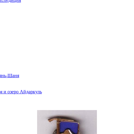
экспедиция
Тянь-Шаня
м и озеро Айдаркуль