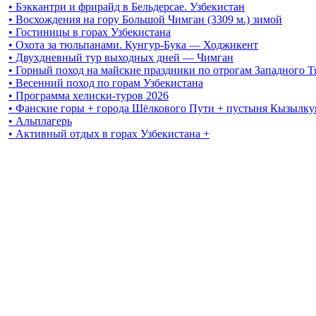
• Бэккантри и фрирайд в Бельдерсае. Узбекистан
• Восхождения на гору Большой Чимган (3309 м.) зимой
• Гостиницы в горах Узбекистана
• Охота за тюльпанами. Кунгур-Бука — Ходжикент
• Двухдневный тур выходных дней — Чимган
• Горный поход на майские праздники по отрогам Западного 
• Весенний поход по горам Узбекистана
• Программа хелиски-туров 2026
• Фанские горы + города Шёлкового Пути + пустыня Кызылку
• Альплагерь
• Активный отдых в горах Узбекистана +