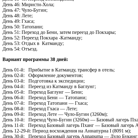
День 46: Миристи-Хола;
День 47: Чуло-Бугин;
День 48: Лете;
День 49: Гхаса;
День 50: Татопани;
День 51: Переход до Бени, затем переезд до Покхары;
День 52: Переезд Покхара -Катманду;
День 53: Отдых в Катманду;
День 54: Отъезд.
Вариант программы 38 дней:
День 01-й: Прибытие в Катманду, трансфер в отель;
День 02-й: Оформление документов;
День 03-й: Подготовка к экспедиции;
День 04-й: Переезд из Катманду в Баглунг;
День 05-й: Переход Баглунг — Бени;
День 06-й: Переход Бени — Татопани;
День 07-й: Переход Татопани — Гхаса;
День 08-й: Переход Гхаса — Лете;
День 09-й: Переход Лете — Чуло-Бугин (3260м);
День 10-й: Переход Чуло-Бугин (3260м) — Базовый лагерь Пха
День 11-й: Переход Базовый лагерь Пханг — Базовый лагерь 
День 12-29-й: Период восхождения на Аннапурна I (8091 м);
День 30-й: Переход Базовый лагерь Annapurna — Дуло Букинг