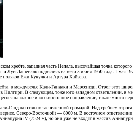
ком хребте, западная часть Непала, высочайшая точка которог
 и Луи Лашеналь поднялись на него 3 июня 1950 года. 1 мая 1
е поляков Ежи Кукучки и Артура Хайзера.
бта, в междуречье Кали-Гандаки и Марсенгди. Отрог этот широк
в Нилгири. В следующем, тоже юго-западном ответвлении, в м
егося на южное и юго-восточное направление, также много верш
али-Гандаки сильно заснеженной громадой. Над гребнем отрог
й (вернее, Северо-Восточной) — 8000 м. В восточном ответвлен
и Аннапурна IV (7524 м), но они уже не входят в массив Аннапур