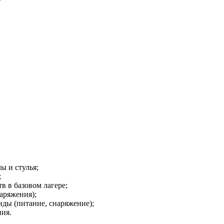
ы и стулья;
;
в в базовом лагере;
наряжения);
нды (питание, снаряжение);
ния.