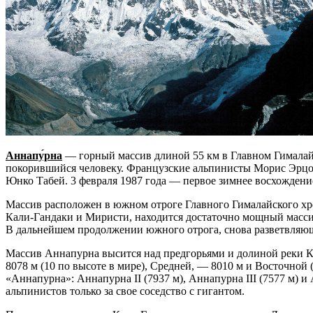
Аннапу́рна
— горный массив длиной 55 км в Главном Гималайс
покорившийся человеку. Французские альпинисты Морис Эрцог
Юнко Табей. 3 февраля 1987 года — первое зимнее восхождени
Массив расположен в южном отроге Главного Гималайского хре
Кали-Гандаки и Миристи, находится достаточно мощный масси
В дальнейшем продолжении южного отрога, снова разветвляющ
Массив Аннапурна высится над предгорьями и долиной реки К
8078 м (10 по высоте в мире), Средней, — 8010 м и Восточно
«Аннапурна»: Аннапурна II (7937 м), Аннапурна III (7577 м) 
альпинистов только за свое соседство с гигантом.