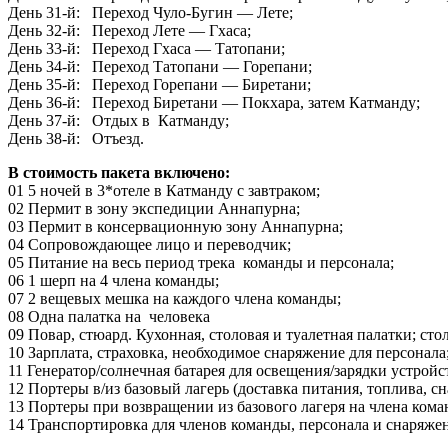
День 31-й: Переход Чуло-Бугин — Лете;
День 32-й: Переход Лете — Гхаса;
День 33-й: Переход Гхаса — Татопани;
День 34-й: Переход Татопани — Горепани;
День 35-й: Переход Горепани — Биретани;
День 36-й: Переход Биретани — Покхара, затем Катманду;
День 37-й: Отдых в Катманду;
День 38-й: Отъезд.
В стоимость пакета включено:
01 5 ночей в 3*отеле в Катманду с завтраком;
02 Пермит в зону экспедиции Аннапурна;
03 Пермит в консервационную зону Аннапурна;
04 Сопровождающее лицо и переводчик;
05 Питание на весь период трека команды и персонала;
06 1 шерп на 4 члена команды;
07 2 вещевых мешка на каждого члена команды;
08 Одна палатка на человека
09 Повар, стюард. Кухонная, столовая и туалетная палатки; стол
10 Зарплата, страховка, необходимое снаряжение для персонала
11 Генератор/солнечная батарея для освещения/зарядки устройст
12 Портеры в/из базовый лагерь (доставка питания, топлива, с
13 Портеры при возвращении из базового лагеря на члена кома
14 Транспортировка для членов команды, персонала и снаряже