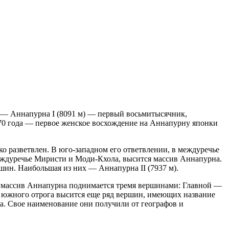
о — Аннапурна I (8091 м) — первый восьмитысячник,
970 года — первое женское восхождение на Аннапурну японки
о разветвлен. В юго-западном его ответвлении, в междуречье
еждуречье Миристи и Моди-Кхола, высится массив Аннапурна.
ин. Наибольшая из них — Аннапурна II (7937 м).
а массив Аннапурна поднимается тремя вершинами: Главной —
ии южного отрога высится еще ряд вершин, имеющих название
на. Свое наименование они получили от географов и