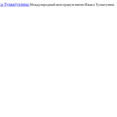
а Тухватуллина
Международный консорциум имени Ильяса Тухватулина