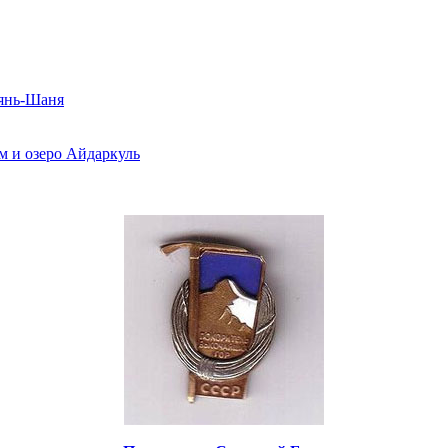
Тянь-Шаня
м и озеро Айдаркуль