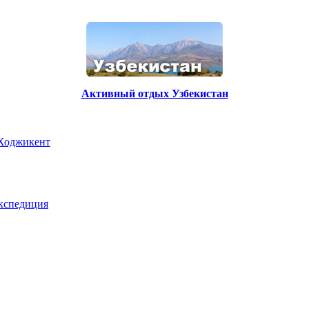
Активный отдых Узбекистан
 Ходжикент
экспедиция