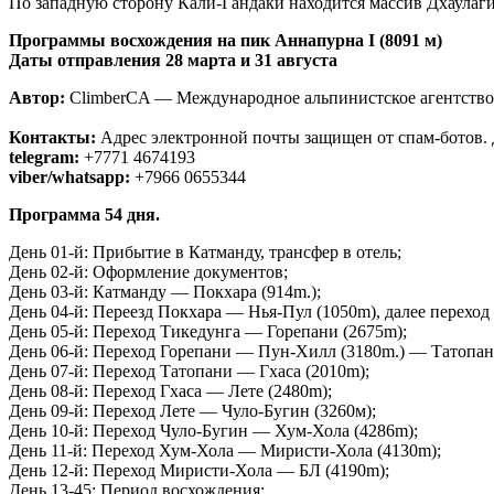
По западную сторону Кали-Гандаки находится массив Дхаулаг
Программы восхождения на пик Аннапурна I (8091 м)
Даты отправления 28 марта и 31 августа
Автор:
ClimberCA — Международное альпинистское агентство
Контакты:
Адрес электронной почты защищен от спам-ботов. Д
telegram:
+7771 4674193
viber/whatsapp:
+7966 0655344
Программа 54 дня.
День 01-й: Прибытие в Катманду, трансфер в отель;
День 02-й: Оформление документов;
День 03-й: Катманду — Покхара (914m.);
День 04-й: Переезд Покхара — Нья-Пул (1050m), далее переход 
День 05-й: Переход Тикедунга — Горепани (2675m);
День 06-й: Переход Горепани — Пун-Хилл (3180m.) — Татопан
День 07-й: Переход Татопани — Гхаса (2010m);
День 08-й: Переход Гхаса — Лете (2480m);
День 09-й: Переход Лете — Чуло-Бугин (3260м);
День 10-й: Переход Чуло-Бугин — Хум-Хола (4286m);
День 11-й: Переход Хум-Хола — Миристи-Хола (4130m);
День 12-й: Переход Миристи-Хола — БЛ (4190m);
День 13-45: Период восхождения;