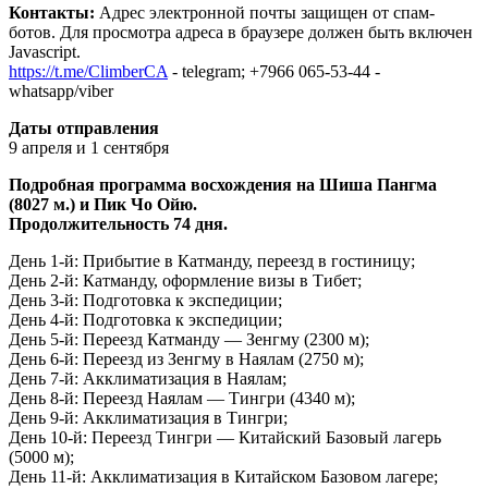
Контакты:
Адрес электронной почты защищен от спам-
ботов. Для просмотра адреса в браузере должен быть включен
Javascript.
https://t.me/ClimberCA
- telegram; +7966 065-53-44 -
whatsapp/viber
Даты отправления
9 апреля и 1 сентября
Подробная программа восхождения на Шиша Пангма
(8027 м.) и Пик Чо Ойю.
Продолжительность 74 дня.
День 1-й: Прибытие в Катманду, переезд в гостиницу;
День 2-й: Катманду, оформление визы в Тибет;
День 3-й: Подготовка к экспедиции;
День 4-й: Подготовка к экспедиции;
День 5-й: Переезд Катманду — Зенгму (2300 м);
День 6-й: Переезд из Зенгму в Наялам (2750 м);
День 7-й: Акклиматизация в Наялам;
День 8-й: Переезд Наялам — Тингри (4340 м);
День 9-й: Акклиматизация в Тингри;
День 10-й: Переезд Тингри — Китайский Базовый лагерь
(5000 м);
День 11-й: Акклиматизация в Китайском Базовом лагере;