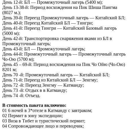
День 12-й: БЛ — Промежуточный лагерь (5400 м);
День 13-38-й: Период восхождения на Пик Шиша Пангма
(8027 м.);
День 39-й: Переезд Промежуточный лагерь — Китайский БЛ;
День 40-й: Переезд Китайский БЛ — Tингри;
День 41-й: Переезд Тингри — Китайский Базовый лагерь
(5000 м);
День 42-й: Транспортировка снаряжения яками из БЛ в
Промежуточный лагерь;
День 43-й: БЛ — Промежуточный лагерь;
День 44-й: Промежуточный лагерь — Промежуточный лагерь
Чо-Ою (5700 м);
День 45 – 69-й: Период восхождения на Пик Чо Ойю (Чо-Ою)
8201 м;
День 70 -й: Промежуточный лагерь — Китайский БЛ;
День 71-й: Переезд из Китайский БЛ — Зенгму;
День 72 -й: Переезд Зенгму — Катманду;
День 73 -й: Отдых в в Катманду;
День 74 -й: Отъезд.
В стоимость пакета включено:
01 6 ночей в 3*отеле в Катманду с завтраком;
02 Пермит в зону экспедиции;
03 Виза в Тибет и туристический пермит;
04 Сопровождающее лицо и переводчик;