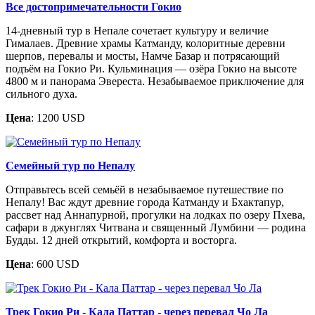
Все достопримечательности Гокио
14-дневный тур в Непале сочетает культуру и величие
Гималаев. Древние храмы Катманду, колоритные деревни
шерпов, перевалы и мосты, Намче Базар и потрясающий
подъём на Гокио Ри. Кульминация — озёра Гокио на высоте
4800 м и панорама Эвереста. Незабываемое приключение для
сильного духа.
Цена
: 1200 USD
Семейный тур по Непалу
Отправьтесь всей семьёй в незабываемое путешествие по
Непалу! Вас ждут древние города Катманду и Бхактапур,
рассвет над Аннапурной, прогулки на лодках по озеру Пхева,
сафари в джунглях Читвана и священный Лумбини — родина
Будды. 12 дней открытий, комфорта и восторга.
Цена
: 600 USD
Трек Гокио Ри - Кала Паттар - через перевал Чо Ла