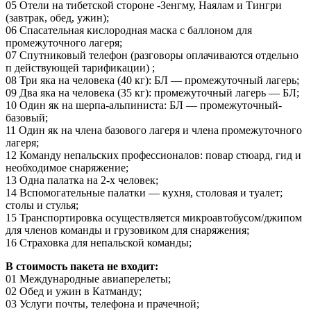
05 Отели на тибетской стороне -Зенгму, Наялам и Тингри
(завтрак, обед, ужин);
06 Спасательная кислородная маска с баллоном для
промежуточного лагеря;
07 Спутниковый телефон (разговоры оплачиваются отдельно
п действующей тарификации) ;
08 Три яка на человека (40 кг): БЛ — промежуточный лагерь;
09 Два яка на человека (35 кг): промежуточный лагерь — БЛ;
10 Один як на шерпа-альпиниста: БЛ — промежуточный-
базовый;
11 Один як на члена базового лагеря и члена промежуточного
лагеря;
12 Команду непальских профессионалов: повар стюард, гид и
необходимое снаряжение;
13 Одна палатка на 2-х человек;
14 Вспомогательные палатки — кухня, столовая и туалет;
столы и стулья;
15 Транспортировка осуществляется микроавтобусом/джипом
для членов команды и грузовиком для снаряжения;
16 Страховка для непальской команды;
В стоимость пакета не входит:
01 Международные авиаперелеты;
02 Обед и ужин в Катманду;
03 Услуги почты, телефона и прачечной;