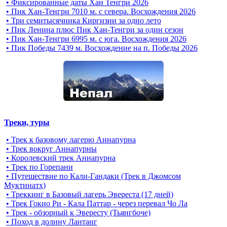
• Фиксированные даты Хан Тенгри 2026
• Пик Хан-Тенгри 7010 м. с севера. Восхождения 2026
• Три семитысячника Киргизии за одно лето
• Пик Ленина плюс Пик Хан-Тенгри за один сезон
• Пик Хан-Тенгри 6995 м. c юга. Восхождения 2026
• Пик Победы 7439 м. Восхождение на п. Победы 2026
Треки, туры
• Трек к базовому лагерю Аннапурна
• Трек вокруг Аннапурны
• Королевский трек Аннапурна
• Трек по Горепани
• Путешествие по Кали-Гандаки (Трек в Джомсом
Муктинатх)
• Треккинг в Базовый лагерь Эвереста (17 дней)
• Трек Гокио Ри - Кала Паттар - через перевал Чо Ла
• Трек - обзорный к Эвересту (Тьянгбоче)
• Поход в долину Лантанг