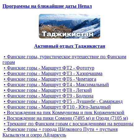
Программы на ближайшие даты Непал
Активный отдых Таджикистан
• Фанские горы, туристическое путешествие по Фанским
горам
• Фанские горы - Маршрут ФТ2 - Фототур
• Фанские горы - Маршрут ФТ3 - Хазорчашма
• Фанские горы - Маршрут ФТ6 - Чимтарга
• Фанские горы - Маршрут ФТ4 - Максимальный
• Фанские горы - Маршрут ФТ8 - Легкий
• Фанские горы - Маршрут ФТ9 - Бодхона
• Фанские горы - Маршрут ФТ5 - Душанбе - Самарканд
• Фанские горы - Маршрут ФТ10 - Юго-Западный
• Восхождения на пик Коммунизма и пик Корженевской
• Восхождение на пики Сомони (7495 м) и Озоди (7105 м)
• Треккинг по Фанским горам c восхождениями на вершины
• Фанские горы + города Шёлкового Пути + пустыня
Кызылкум и озеро Айдаркуль