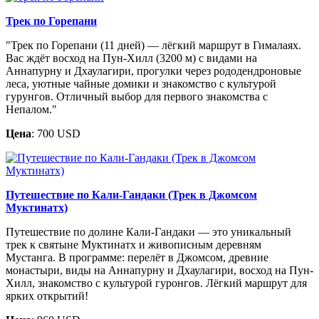
Трек по Горепани
"Трек по Горепани (11 дней) — лёгкий маршрут в Гималаях.
Вас ждёт восход на Пун-Хилл (3200 м) с видами на
Аннапурну и Дхаулагири, прогулки через рододендроновые
леса, уютные чайные домики и знакомство с культурой
гурунгов. Отличный выбор для первого знакомства с
Непалом."
Цена
: 700 USD
Путешествие по Кали-Гандаки (Трек в Джомсом
Муктинатх)
Путешествие по долине Кали-Гандаки — это уникальный
трек к святыне Муктинатх и живописным деревням
Мустанга. В программе: перелёт в Джомсом, древние
монастыри, виды на Аннапурну и Дхаулагири, восход на Пун-
Хилл, знакомство с культурой гуронгов. Лёгкий маршрут для
ярких открытий!