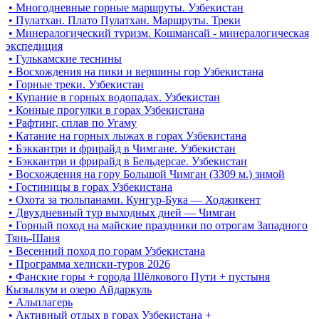
• Многодневные горные маршруты. Узбекистан
• Пулатхан. Плато Пулатхан. Маршруты. Треки
• Минералогический туризм. Кошмансай - минералогическая
экспедиция
• Гулькамские теснины
• Восхождения на пики и вершины гор Узбекистана
• Горные треки. Узбекистан
• Купание в горных водопадах. Узбекистан
• Конные прогулки в горах Узбекистана
• Рафтинг, сплав по Угаму
• Катание на горных лыжах в горах Узбекистана
• Бэккантри и фрирайд в Чимгане. Узбекистан
• Бэккантри и фрирайд в Бельдерсае. Узбекистан
• Восхождения на гору Большой Чимган (3309 м.) зимой
• Гостиницы в горах Узбекистана
• Охота за тюльпанами. Кунгур-Бука — Ходжикент
• Двухдневный тур выходных дней — Чимган
• Горный поход на майские праздники по отрогам Западного
Тянь-Шаня
• Весенний поход по горам Узбекистана
• Программа хелиски-туров 2026
• Фанские горы + города Шёлкового Пути + пустыня
Кызылкум и озеро Айдаркуль
• Альплагерь
• Активный отдых в горах Узбекистана +