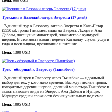
Цена
: 960 USD
Треккинг в Базовый лагерь Эвереста (17 дней)
17-дневный тур к Базовому лагерю Эвереста и Кала-Патар
(5550 м): тропы Гималаев, виды на Эверест, Лхоцзе и Ама-
Даблам, посещение монастырей, знакомство с культурой
шерпов. В стоимость входит перелет Катманду–Лукла, услуги
гида и носильщика, проживание и питание.
Цена
: 1390 USD
Трек - обзорный к Эвересту (Тьянгбоче)
12-дневный трек к Эвересту через Тьянгбоче — идеальный
выбор для тех, у кого мало времени. Вас ждут лесные тропы,
колоритные деревни шерпов, древний монастырь Тьянгбоче и
захватывающие виды на Эверест, Ама-Даблам и Нупцзе.
Маршрут средней сложности без изнурительных подъемов.
Цена
: 1095 USD