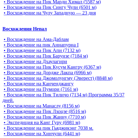
• Восхождение на Пик Марди Химал (5587 м)
• Восхождение на Пик Сингу Чули (6501 м)
• Восхождение на Чулу Западную — 23 дня
Восхождения Непал
• Восхождение на Ама-Даблам
• Восхождение на пик Аннапурна I
• Восхождение на Пик Апи (7132 м)
• Восхождение на Пик Барунзе (7184 м)
• Восхождение на Дхаулагири
• Восхождение на Пик Кусум Кангру (6367 м)
• Восхождение на Дордже Лакпа (6966 м)
• Восхождение на Джомолунгму (Эверест) (8848 м)
• Восхождение на Канченджангу
• Восхождение на Пумори (7161 м)
• Восхождение на Пик Тиличо (7134 м) Программа 35/37
дней.
• Восхождение на Манаслу (8156 м)
• Восхождение на Пик Лхоцзе (8516 м)
• Восхождение на Пик Жанну (7710 м)
• Экспедиция на Канг Гуру (6981 м)
• Восхождение на пик Гьяджикэнг 7038 м.
• Восхождение на Хинчули (6441 м)