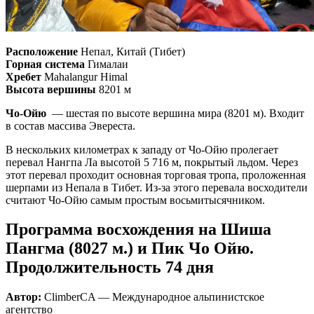
Расположение
Непал, Китай (Тибет)
Горная система
Гималаи
Хребет
Mahalangur Himal
Высота вершины
8201 м
Чо-Ойю
— шестая по высоте вершина мира (8201 м). Входит
в состав массива Эвереста.
В нескольких километрах к западу от Чо-Ойю пролегает
перевал Нангпа Ла высотой 5 716 м, покрытый льдом. Через
этот перевал проходит основная торговая тропа, проложенная
шерпами из Непала в Тибет. Из-за этого перевала восходители
считают Чо-Ойю самым простым восьмитысячником.
Программа восхождения на Шиша
Пангма (8027 м.) и Пик Чо Ойю.
Продолжительность 74 дня
Автор:
ClimberCA — Международное альпинистское
агентство