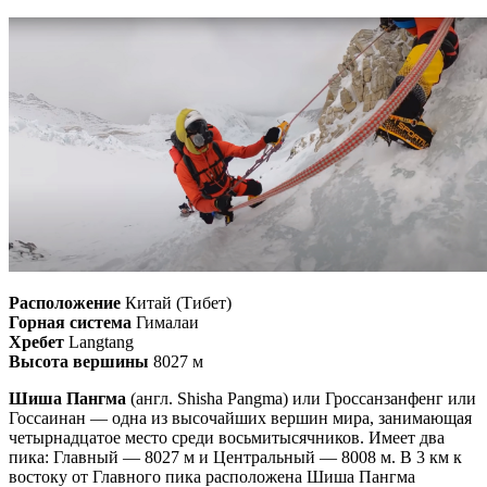
Расположение
Китай (Тибет)
Горная система
Гималаи
Хребет
Langtang
Высота вершины
8027 м
Шиша Пангма
(англ. Shisha Pangma) или Гроссанзанфенг или
Госсаинан — одна из высочайших вершин мира, занимающая
четырнадцатое место среди восьмитысячников. Имеет два
пика: Главный — 8027 м и Центральный — 8008 м. В 3 км к
востоку от Главного пика расположена Шиша Пангма