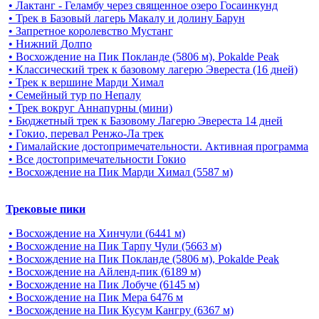
• Лактанг - Геламбу через священное озеро Госаинкунд
• Трек в Базовый лагерь Макалу и долину Барун
• Запретное королевство Мустанг
• Нижний Долпо
• Восхождение на Пик Покланде (5806 м), Pokalde Peak
• Классический трек к базовому лагерю Эвереста (16 дней)
• Трек к вершине Марди Химал
• Семейный тур по Непалу
• Трек вокруг Аннапурны (мини)
• Бюджетный трек к Базовому Лагерю Эвереста 14 дней
• Гокио, перевал Ренжо-Ла трек
• Гималайские достопримечательности. Активная программа
• Все достопримечательности Гокио
• Восхождение на Пик Марди Химал (5587 м)
Трековые пики
• Восхождение на Хинчули (6441 м)
• Восхождение на Пик Тарпу Чули (5663 м)
• Восхождение на Пик Покланде (5806 м), Pokalde Peak
• Восхождение на Айленд-пик (6189 м)
• Восхождение на Пик Лобуче (6145 м)
• Восхождение на Пик Мера 6476 м
• Восхождение на Пик Кусум Кангру (6367 м)