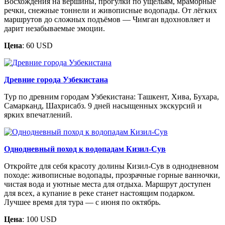
Восхождения на вершины, прогулки по ущельям, мраморные
речки, снежные тоннели и живописные водопады. От лёгких
маршрутов до сложных подъёмов — Чимган вдохновляет и
дарит незабываемые эмоции.
Цена
: 60 USD
Древние города Узбекистана
Тур по древним городам Узбекистана: Ташкент, Хива, Бухара,
Самарканд, Шахрисабз. 9 дней насыщенных экскурсий и
ярких впечатлений.
Однодневный поход к водопадам Кизил-Сув
Откройте для себя красоту долины Кизил-Сув в однодневном
походе: живописные водопады, прозрачные горные ванночки,
чистая вода и уютные места для отдыха. Маршрут доступен
для всех, а купание в реке станет настоящим подарком.
Лучшее время для тура — с июня по октябрь.
Цена
: 100 USD