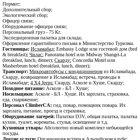
Пермит;
Дополнительный сбор;
Экологический сбор;
Офицер связи;
Оборудование офицера связи;
Персональный груз - 75 Кг.
Экспедиционная палатка для склада;
Оформление гарантийного письма в Министерство Туризма.
Гостиницы:
Исламабад
: Embassy Lodge или гостевой дом (bed
& breakfast);
Чилас:
Panorama hotel или Midway Shangri-La
(breakfast, lunch, dinner);
Скарду:
Concordia Motel или
Masherbrum hotel (breakfast, lunch, dinner);
Транспорт:
Микроавтобусы с кондиционером
из Исламабада,
Скарду
, возвращение в Исламабад
; встреча, проводы в
Исламабаде;
4 X4 Jeeps:
Скарду, Асколе и Хуше, Скарду;
Походное питание:
Асколе - БЛ - Хуше;
Носильщики:
Асколе - БЛ - Хуше. Их зарплата, страховка,
еда, снаряжение;
Персонал ClimberCA:
гид, повар, помощник повара. Их
зарплата, питание, проезд и страховка;
Оборудование лагерей:
Палатки D3V, общая палатка, палатка
кухни, туалет, корематы, стулья, освещение и т.д.
Кухонная утварь:
Абсолютно новый комплект небьющейся
посуды.
Другие услуги:
Организация встреч в Альпийском клубе;