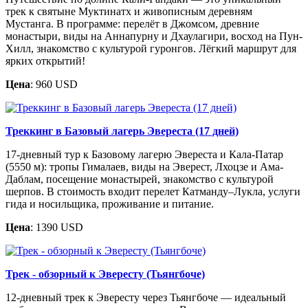
трек к святыне Муктинатх и живописным деревням
Мустанга. В программе: перелёт в Джомсом, древние
монастыри, виды на Аннапурну и Дхаулагири, восход на Пун-
Хилл, знакомство с культурой гуронгов. Лёгкий маршрут для
ярких открытий!
Цена
: 960 USD
Треккинг в Базовый лагерь Эвереста (17 дней)
17-дневный тур к Базовому лагерю Эвереста и Кала-Патар
(5550 м): тропы Гималаев, виды на Эверест, Лхоцзе и Ама-
Даблам, посещение монастырей, знакомство с культурой
шерпов. В стоимость входит перелет Катманду–Лукла, услуги
гида и носильщика, проживание и питание.
Цена
: 1390 USD
Трек - обзорный к Эвересту (Тьянгбоче)
12-дневный трек к Эвересту через Тьянгбоче — идеальный