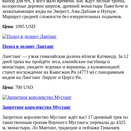
выбор для тех, у кого мало времени. Вас ждут лесные тропы,
колоритные деревни шерпов, древний монастырь Тьянгбоче и
захватывающие виды на Эверест, Ама-Даблам и Нупцзе.
Маршрут средней сложности без изнурительных подъемов.
Цена
: 1095 USD
Поход в долину Лантанг
Лангтанг — узкая гималайская долина вблизи Катманду. За 12
дней трека вы пройдёте леса, альпийские пастбища и
монастыри, увидите ледники и вершины, а кульминацией
станет восхождение на Кьянгжин Ри (4773 м) с панорамным
видом на Лангтанг Лирунг и Церго Ри.
Цена
: 700 USD
Запретное королевство Мустанг
Запретное королевство Мустанг ждёт вас! 17-дневный трек по
таинственным тропам Верхнего Мустанга: перевалы до 4325
м, монастыри, Ло Мантанг, традиции и пейзажи Гималаев.