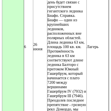
день будет связан с
присутствием
гигантского ледника
Биафо. Справка.
Биафо — один из
крупнейших
ледников,
расположенных вне
полярных областей.
Длина ледника 63 км,
26
6
площадь 100 кв. км.
Лагерь
июня
Протяжённость
ледника в 63 км
соответствуют длине
ледника Балторо с
притоком Южный
Гашербрум, который
начинается с плато
7200 между
вершинами
Гашербрум IV (7932) и
Гашербрум III (7946).
Преодолев последнее
препятствие - грозную
реку Домордо, мы