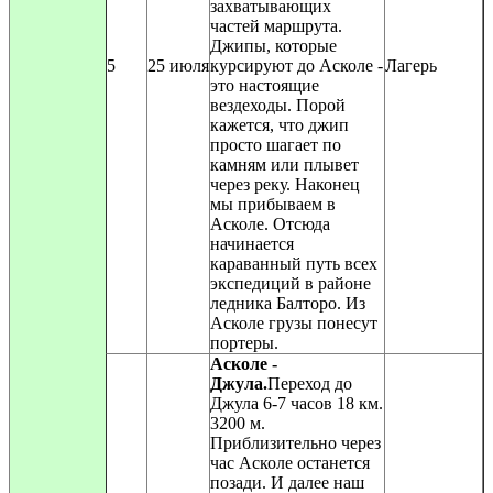
захватывающих
частей маршрута.
Джипы, которые
5
25 июля
курсируют до Асколе -
Лагерь
это настоящие
вездеходы. Порой
кажется, что джип
просто шагает по
камням или плывет
через реку. Наконец
мы прибываем в
Асколе. Отсюда
начинается
караванный путь всех
экспедиций в районе
ледника Балторо. Из
Асколе грузы понесут
портеры.
Асколе -
Джула.
Переход до
Джула 6-7 часов 18 км.
3200 м.
Приблизительно через
час Асколе останется
позади. И далее наш