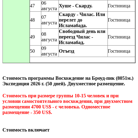
06
47
Хуше - Скарду.
Гостиница
августа
Скарду - Чилас. Или
07
48
перелет до
Гостиница
августа
Исламабада.
Свободный день или
08
49
переезд Чилас -
Гостиница
августа
Исламабад.
09
50
Отъезд
Гостиница
августа
Стоимость программы Восхождение на Броуд-пик (8051м.)
Экспедиция 2026 г. (50 дней). Двухместное размещение.
Стоимость при размере группы 10-15 человек и при
условии самостоятельного восхождения, при двухместном
размещении 4700 US$ - с человека. Одноместное
размещение - 350 US$.
Стоимость включает