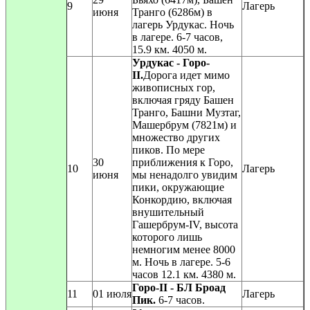
9
Лагерь
июня
Транго (6286м) в
лагерь Урдукас. Ночь
в лагере. 6-7 часов,
15.9 км. 4050 м.
Урдукас - Горо-
II.
Дорога идет мимо
живописных гор,
включая гряду Башен
Транго, Башни Музтаг,
Машербрум (7821м) и
множество других
пиков. По мере
30
приближения к Горо,
10
Лагерь
июня
мы ненадолго увидим
пики, окружающие
Конкордию, включая
внушительный
Гашербрум-IV, высота
которого лишь
немногим менее 8000
м. Ночь в лагере. 5-6
часов 12.1 км. 4380 м.
Горо-II - БЛ Броад
11
01 июля
Лагерь
Пик.
6-7 часов.