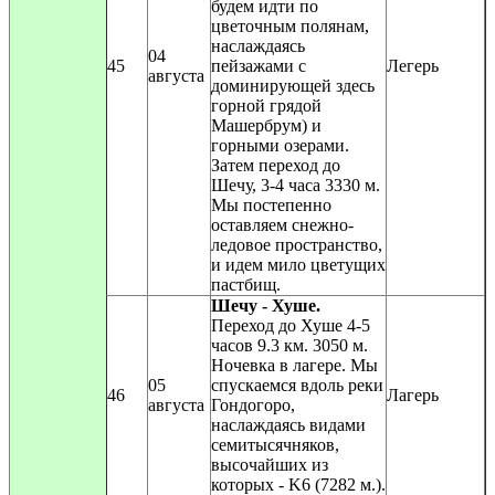
будем идти по
цветочным полянам,
наслаждаясь
04
45
пейзажами с
Легерь
августа
доминирующей здесь
горной грядой
Машербрум) и
горными озерами.
Затем переход до
Шечу, 3-4 часа 3330 м.
Мы постепенно
оставляем снежно-
ледовое пространство,
и идем мило цветущих
пастбищ.
Шечу - Хуше.
Переход до Хуше 4-5
часов 9.3 км. 3050 м.
Ночевка в лагере. Мы
05
спускаемся вдоль реки
46
Лагерь
августа
Гондогоро,
наслаждаясь видами
семитысячняков,
высочайших из
которых - K6 (7282 м.).