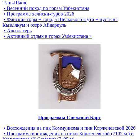
Тянь-Шаня
• Весенний поход по горам Узбекистана
• Программа хелиски-туров 2026
• Фанские горы + города Шёлкового Пути + пустыня
Кызылкум и озеро Айдаркуль
• Альплагерь
• Активный отдых в горах Узбекистана +
Программы Снежный Барс
• Восхождения на пик Коммунизма и пик Корженевской 2026
• Программа восхождения на пики Корженевской (7105 м.) и