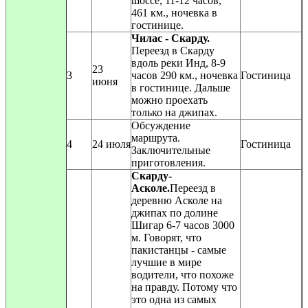
шоссе, 11-12 часов,
461 км., ночевка в
гостинице.
Чилас - Скарду.
Переезд в Скарду
вдоль реки Инд, 8-9
23
3
часов 290 км., ночевка
Гостиница
июня
в гостинице. Дальше
можно проехать
только на джипах.
Обсуждение
маршрута.
4
24 июля
Гостиница
Заключительные
приготовления.
Скарду-
Асколе.
Переезд в
деревню Асколе на
джипах по долине
Шигар 6-7 часов 3000
м. Говорят, что
пакистанцы - самые
лучшие в мире
водители, что похоже
на правду. Потому что
это одна из самых