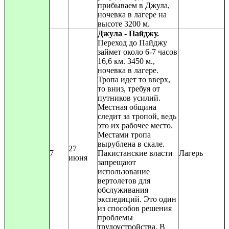
прибываем в Джула,
ночевка в лагере на
высоте 3200 м.
Джула - Пайджу.
Переход до Пайджу
займет около 6-7 часов
16,6 км. 3450 м.,
ночевка в лагере.
Тропа идет то вверх,
то вниз, требуя от
путников усилий.
Местная община
следит за тропой, ведь
это их рабочее место.
Местами тропа
вырублена в скале.
27
7
Пакистанские власти
Лагерь
июня
запрещают
использование
вертолетов для
обслуживания
экспедиций. Это один
из способов решения
проблемы
трудоустройства. В