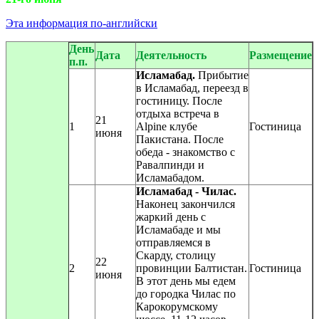
Эта информация по-английски
День
Дата
Деятельность
Размещение
п.п.
Исламабад.
Прибытие
в Исламабад, переезд в
гостиницу. После
отдыха встреча в
21
1
Alpine клубе
Гостиница
июня
Пакистана. После
обеда - знакомство с
Равалпинди и
Исламабадом.
Исламабад - Чилас.
Наконец закончился
жаркий день с
Исламабаде и мы
отправляемся в
Скарду, столицу
22
2
провинции Балтистан.
Гостиница
июня
В этот день мы едем
до городка Чилас по
Карокорумскому