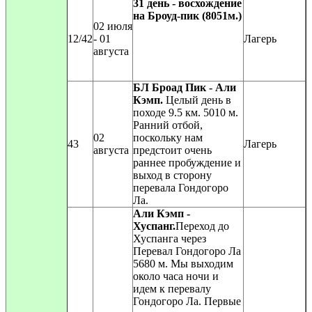
31 день - восхождение
на Броуд-пик (8051м.)
02 июля
12/42
- 01
Лагерь
августа
БЛ Броад Пик - Али
Кэмп.
Целый день в
походе 9.5 км. 5010 м.
Ранний отбой,
02
поскольку нам
43
Лагерь
августа
предстоит очень
раннее пробуждение и
выход в сторону
перевала Гондогоро
Ла.
Али Кэмп -
Хуспанг.
Переход до
Хуспанга через
Перевал Гондогоро Ла
5680 м. Мы выходим
около часа ночи и
идем к перевалу
Гондогоро Ла. Первые