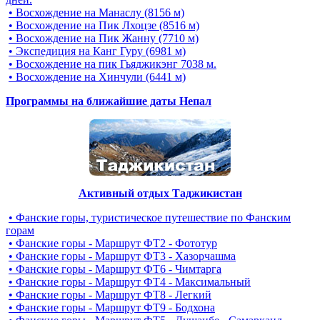
• Восхождение на Манаслу (8156 м)
• Восхождение на Пик Лхоцзе (8516 м)
• Восхождение на Пик Жанну (7710 м)
• Экспедиция на Канг Гуру (6981 м)
• Восхождение на пик Гьяджикэнг 7038 м.
• Восхождение на Хинчули (6441 м)
Программы на ближайшие даты Непал
Активный отдых Таджикистан
• Фанские горы, туристическое путешествие по Фанским
горам
• Фанские горы - Маршрут ФТ2 - Фототур
• Фанские горы - Маршрут ФТ3 - Хазорчашма
• Фанские горы - Маршрут ФТ6 - Чимтарга
• Фанские горы - Маршрут ФТ4 - Максимальный
• Фанские горы - Маршрут ФТ8 - Легкий
• Фанские горы - Маршрут ФТ9 - Бодхона