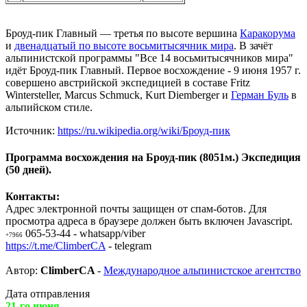
Броуд-пик Главный — третья по высоте вершина
Каракорума
и
двенадцатый по высоте восьмитысячник мира
. В зачёт
альпинистской программы "Все 14 восьмитысячников мира"
идёт Броуд-пик Главный. Первое восхождение - 9 июня 1957 г.
совершено австрийской экспедицией в составе Fritz
Wintersteller, Marcus Schmuck, Kurt Diemberger и
Герман Буль
в
альпийском стиле.
Источник:
https://ru.wikipedia.org/wiki/Броуд-пик
Программа восхождения на Броуд-пик (8051м.) Экспедиция
(50 дней).
Контакты:
Адрес электронной почты защищен от спам-ботов. Для
просмотра адреса в браузере должен быть включен Javascript.
065-53-44 - whatsapp/viber
+7966
https://t.me/ClimberCA
- telegram
Автор:
ClimberCA
-
Международное альпинистское агентство
Дата отправления
21-го июня