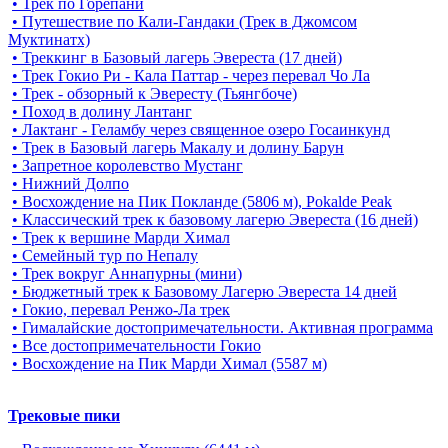
• Трек по Горепани
• Путешествие по Кали-Гандаки (Трек в Джомсом
Муктинатх)
• Треккинг в Базовый лагерь Эвереста (17 дней)
• Трек Гокио Ри - Кала Паттар - через перевал Чо Ла
• Трек - обзорный к Эвересту (Тьянгбоче)
• Поход в долину Лантанг
• Лактанг - Геламбу через священное озеро Госаинкунд
• Трек в Базовый лагерь Макалу и долину Барун
• Запретное королевство Мустанг
• Нижний Долпо
• Восхождение на Пик Покланде (5806 м), Pokalde Peak
• Классический трек к базовому лагерю Эвереста (16 дней)
• Трек к вершине Марди Химал
• Семейный тур по Непалу
• Трек вокруг Аннапурны (мини)
• Бюджетный трек к Базовому Лагерю Эвереста 14 дней
• Гокио, перевал Ренжо-Ла трек
• Гималайские достопримечательности. Активная программа
• Все достопримечательности Гокио
• Восхождение на Пик Марди Химал (5587 м)
Трековые пики