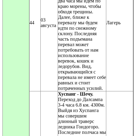
два часа мы идем по
краю морены, чтобы
обходя трещины.
Далее, ближе к
03
44
перевалу мы будем
Лагерь
августа
идти по снежному
склону. Последняя
часть подъемана
перевал может
потребовать от нам
использование
веревок, кошек и
ледорубов. Вид,
открывающийся с
перевала не имеет себе
равных и стоит
потраченных усилий.
Хуспанг - Шечу.
Переход до Далсампа
3-4 часа 6.8 км. 4300м.
Выйдя из Хуспанга
мы совершим
длинный траверс
ледника Гондогоро.
Последние полчаса мы