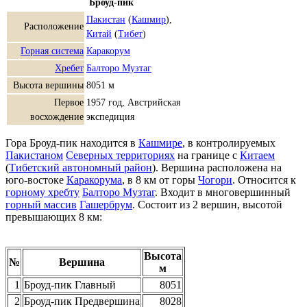
Броуд-пик
Пакистан
(
Кашмир
),
Расположение
Китай
(
Тибет
)
Горная система
Каракорум
Хребет
Балторо Музтаг
Высота вершины
8051 м
Первое
1957 год, Австрийская
восхождение
экспедиция
Гора Броуд-пик находится в
Кашмире
, в контролируемых
Пакистаном
Северных территориях
на границе с
Китаем
(
Тибетский автономный район
). Вершина расположена на
юго-востоке
Каракорума
, в 8 км от горы
Чогори
. Относится к
горному хребту
Балторо Музтаг
. Входит в многовершинный
горный массив
Гашербрум
. Состоит из 2 вершин, высотой
превышающих 8 км:
Высота
№
Вершина
м
1
Броуд-пик Главный
8051
2
Броуд-пик Предвершина
8028