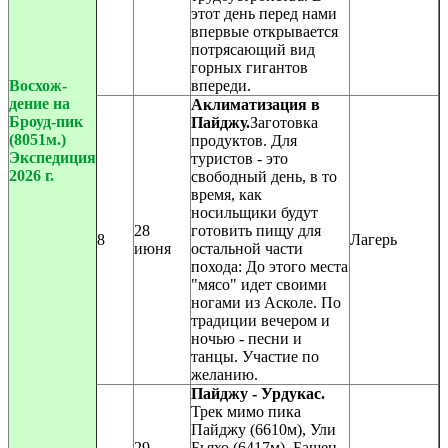
этот день перед нами
впервые открывается
потрясающий вид
горных гигантов
Восхож-
впереди.
дение на
Аклиматизация в
Броуд-пик
Пайджу
.
Заготовка
(8051м.)
продуктов. Для
Экспедиция
туристов - это
2026 г.
свободный день, в то
время, как
носильщики будут
28
готовить пищу для
8
Лагерь
июня
остальной части
похода: До этого места
"мясо" идет своими
ногами из Асколе. По
традиции вечером и
ночью - песни и
танцы. Участие по
желанию.
Пайджу - Урдукас
.
Трек мимо пика
Пайджу (6610м), Ули
29
Бьяхо (6417м), Башен