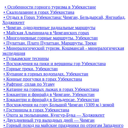
• Особенности горного туризма в Узбекистане
• Скалолазание в горах Узбекистана
• Отдых в Горах Узбекистана: Чимган, Бельдырсай, Янгиабад,
Ходжикент
• Чимган, однодневные радиальные маршруты
• Майская Альпиниада в Чимганских горах
• Многодневные горные маршруты. Узбекистан
• Пулатхан. Плато Пулатхан. Маршруты. Треки
• Минералогический туризм. Кошмансай - минералогическая
экспедиция
• Гулькамские теснины
• Восхождения на пики и вершины гор Узбекистана
• Горные треки. Узбекистан
• Купание в горных водопадах. Узбекистан
• Конные прогулки в горах Узбекистана
• Рафтинг, сплав по Угаму
• Катание на горных лыжах в горах Узбекистана
• Бэккантри и фрирайд в Чимгане. Узбекистан
• Бэккантри и фрирайд в Бельдерсае. Узбекистан
• Восхождения на гору Большой Чимган (3309 м.) зимой
• Гостиницы в горах Узбекистана
• Охота за тюльпанами. Кунгур-Бука — Ходжикент
• Двухдневный тур выходных дней — Чимган
• Горный поход на майские праздники по отрогам Западного