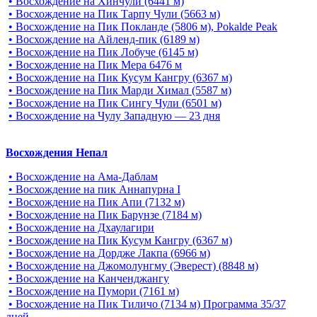
• Восхождение на Хинчули (6441 м)
• Восхождение на Пик Тарпу Чули (5663 м)
• Восхождение на Пик Покланде (5806 м), Pokalde Peak
• Восхождение на Айленд-пик (6189 м)
• Восхождение на Пик Лобуче (6145 м)
• Восхождение на Пик Мера 6476 м
• Восхождение на Пик Кусум Кангру (6367 м)
• Восхождение на Пик Марди Химал (5587 м)
• Восхождение на Пик Сингу Чули (6501 м)
• Восхождение на Чулу Западную — 23 дня
Восхождения Непал
• Восхождение на Ама-Даблам
• Восхождение на пик Аннапурна I
• Восхождение на Пик Апи (7132 м)
• Восхождение на Пик Барунзе (7184 м)
• Восхождение на Дхаулагири
• Восхождение на Пик Кусум Кангру (6367 м)
• Восхождение на Дордже Лакпа (6966 м)
• Восхождение на Джомолунгму (Эверест) (8848 м)
• Восхождение на Канченджангу
• Восхождение на Пумори (7161 м)
• Восхождение на Пик Тиличо (7134 м) Программа 35/37
дней.