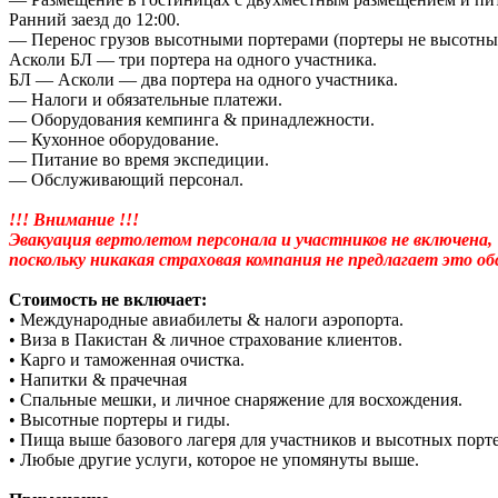
Ранний заезд до 12:00.
— Перенос грузов высотными портерами (портеры не высотны
Асколи БЛ — три портера на одного участника.
БЛ — Асколи — два портера на одного участника.
— Налоги и обязательные платежи.
— Оборудования кемпинга & принадлежности.
— Кухонное оборудование.
— Питание во время экспедиции.
— Обслуживающий персонал.
!!! Внимание !!!
Эвакуация вертолетом персонала и участников не включена,
поскольку никакая страховая компания не предлагает это о
Стоимость не включает:
• Международные авиабилеты & налоги аэропорта.
• Виза в Пакистан & личное страхование клиентов.
• Карго и таможенная очистка.
• Напитки & прачечная
• Спальные мешки, и личное снаряжение для восхождения.
• Высотные портеры и гиды.
• Пища выше базового лагеря для участников и высотных порт
• Любые другие услуги, которое не упомянуты выше.