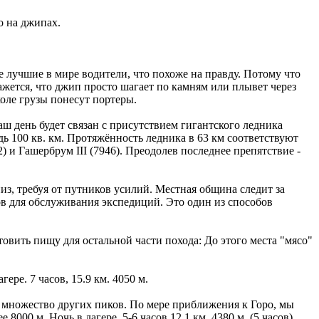
о на джипах.
е лучшие в мире водители, что похоже на правду. Потому что
жется, что джип просто шагает по камням или плывет через
оле грузы понесут портеры.
наш день будет связан с присутствием гигантского ледника
 100 кв. км. Протяжённость ледника в 63 км соответствуют
и Гашербрум III (7946). Преодолев последнее препятствие -
вниз, требуя от путников усилий. Местная община следит за
ов для обслуживания экспедиций. Это один из способов
товить пищу для остальной части похода: До этого места "мясо"
ере. 7 часов, 15.9 км. 4050 м.
и множество других пиков. По мере приближения к Горо, мы
0 м. Ночь в лагере. 5-6 часов 12.1 км. 4380 м. (5 часов).