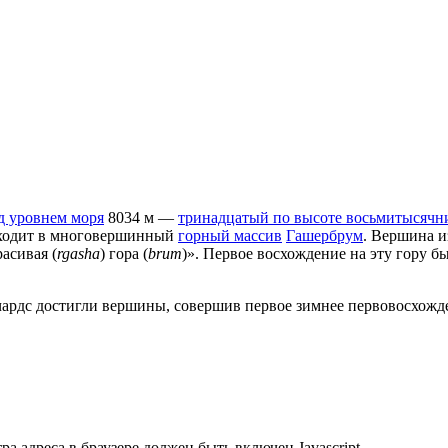
д уровнем моря
8034 м —
тринадцатый по высоте восьмитысячн
Входит в многовершинный
горный массив
Гашербрум
. Вершина и
асивая (
rgasha
) гора (
brum
)». Первое восхождение на эту гору 
ардс достигли вершины, совершив первое зимнее первовосхожде
 адреса в браузере должен быть включен Javascript.