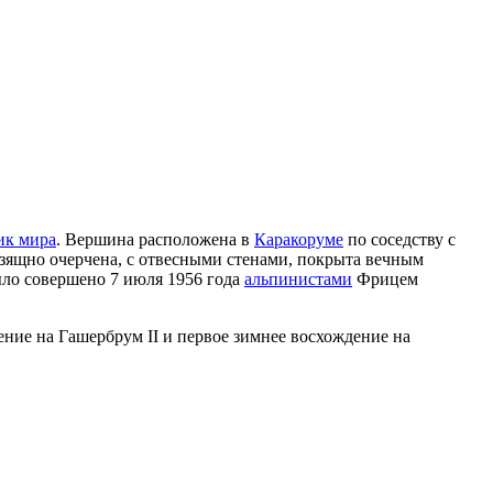
ик мира
. Вершина расположена в
Каракоруме
по соседству с
зящно очерчена, с отвесными стенами, покрыта вечным
было совершено 7 июля 1956 года
альпинистами
Фрицем
ние на Гашербрум II и первое зимнее восхождение на