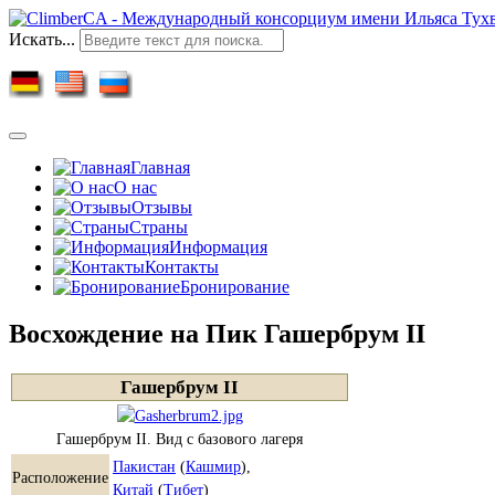
Искать...
Главная
О нас
Отзывы
Страны
Информация
Контакты
Бронирование
Восхождение на Пик Гашербрум II
Гашербрум II
Гашербрум II. Вид с базового лагеря
Пакистан
(
Кашмир
),
Расположение
Китай
(
Тибет
)