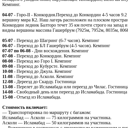
Кемпинг.
04-07
- Горо-II - Конкордия.Переход до Конкордии 4-5 часов 9.
вершину мира К2. Наш лагерь расположен на плоском пространс
Конкордии ледник Балторо течет 35 км почти строго на запад и 
видны вершины массива Гашербрум (7925м, 7952м, 8035м, 806
05-07
- Переход до Шагринг (6-7 часов). Кемпинг
06-07
- Переход до БЛ Гашербрум (4-5 часов). Кемпинг
07-07 по 06-08
- Дни восхождения. Кемпинг
07-08
- Переход до Конкордии. Кемпинг
08-08
- Переход жо Горо I. Кемпинг
09-08
- Переход до Кубурсте. Кемпинг
10-08
- Переход до Джула. Кемпинг
11-08
- Переход до Асколи. Кемпинг
12-08
- Дереезд до Скарду. Гостиница
13-08
- Перелет до Исламабада или переезд до Чилас. Гостиниц
14-08
- Свободный день или переезд до Исламабада. Гостиница
15-08
- Отъезд из Исламабада.
Стоимость включает:
— Транспортировка по маршруту с багажом:
Исламабад — Асколи — 75 килограммов на участника.
Асколи — Исламабад — 50 килограммов на участника.
— Размещение в гостиницах с двухместным размещением и пи