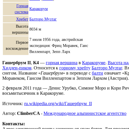
Горная
Каракорум
система
Хребет
Балторо Музтаг
Высота
8034 м
вершины
7 июля 1956 года, австрийская
Первое
экспедиция: Фриц Моравек, Ганс
восхождение
Вилленпарт, Зепп Ларх
Гашербрум II
,
K4
—
горная вершина
в
Каракоруме
.
Высота на
Хидден-пиком
. Относится к
горному хребту
Балторо Музтаг
. 
снегом. Название «
Гашербрум
» в переводе с
балти
означает «Кр
Моравеком, Гансом Вилленпартом и Зеппом Лархом (Австрия).
2 февраля 2011 года — Денис Урубко, Симоне Моро и Кори Рич
восьмитысячник в Каракоруме.
Источник:
ru.wikipedia.org/wiki/Гашербрум_II
Автор:
ClimberCA
-
Международное альпинистское агентство
Контакты:
Адрес электронной почты защищен от спам-ботов. Для просмотра