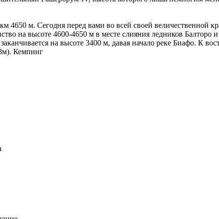
2 км 4650 м. Сегодня перед вами во всей своей величественной 
тво на высоте 4600-4650 м в месте слияния ледников Балторо и 
заканчивается на высоте 3400 м, давая начало реке Биафо. К вост
8м). Кемпинг
а
тание.