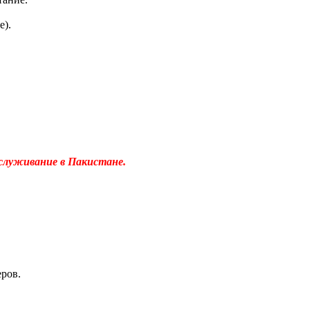
е).
бслуживание в Пакистане.
еров.