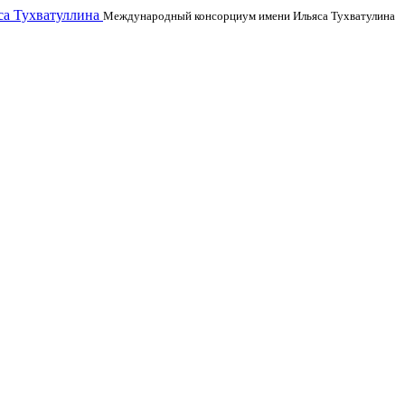
а Тухватуллина
Международный консорциум имени Ильяса Тухватулина