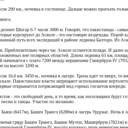
часов 290 км., ночевка в гостинице. Дальше можно проехать тольк
финга.
долине Шигар 6-7 часов 3000 м. Говорят, что пакистанцы - самы
орые курсируют до Асколе - это настоящие вездеходы. Порой ка
ванный путь всех экспедиций в районе ледника Балторо. Из Аск
 м. Приблизительно через час Асколе останется позади. И далее 
ложенных вне полярных областей. Длина ледника 63 км, площадь
начинается с плато 7200 между вершинами Гашербрум IV (7932) 
е на высоте 3200 м.
ов 16,6 км. 3450 м., ночевка в лагере. Тропа идет то вверх, то 
в скале. Пакистанские власти запрещают использование вертолет
первые открывается потрясающий вид горных гигантов впереди.
тов - это свободный день, в то время, как носильщики будут го
 песни и танцы. Участие по желанию.
ьяхо (6417м), Башен Транго (6286м) в лагерь Урдукас. Ночь в лаг
включая гряду Башен Транго, Башни Музтаг, Машербрум (7821м) 
ельный Гашербрум-IV, высота которого лишь немногим менее 800