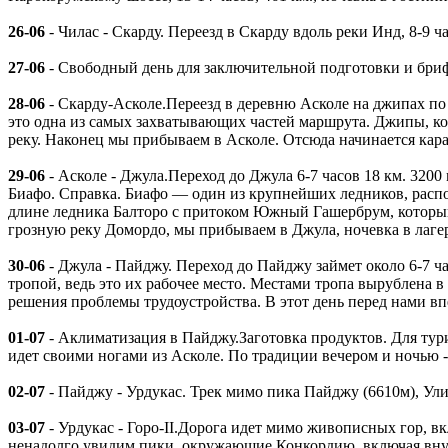
26-06
- Чилас - Скарду. Переезд в Скарду вдоль реки Инд, 8-9 
27-06
- Свободный день для заключительной подготовки и бри
28-06
- Скарду-Асколе.Переезд в деревню Асколе на джипах по 
это одна из самых захватывающих частей маршрута. Джипы, кот
реку. Наконец мы прибываем в Асколе. Отсюда начинается кара
29-06
- Асколе - Джула.Переход до Джула 6-7 часов 18 км. 3200
Биафо. Справка. Биафо — один из крупнейших ледников, распо
длине ледника Балторо с притоком Южный Гашербрум, который 
грозную реку Домордо, мы прибываем в Джула, ночевка в лагер
30-06
- Джула - Пайджу. Переход до Пайджу займет около 6-7 час
тропой, ведь это их рабочее место. Местами тропа вырублена 
решения проблемы трудоустройства. В этот день перед нами в
01-07
- Аклиматизация в Пайджу.Заготовка продуктов. Для турис
идет своими ногами из Асколе. По традиции вечером и ночью -
02-07
- Пайджу - Урдукас. Трек мимо пика Пайджу (6610м), Ули Б
03-07
- Урдукас - Горо-II.Дорога идет мимо живописных гор, 
ненадолго увидим пики, окружающие Конкордию, включая внушит