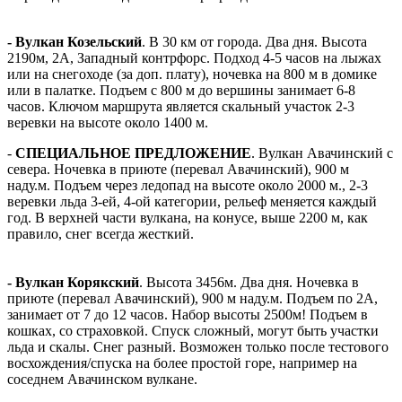
- Вулкан Козельский
. В 30 км от города. Два дня. Высота
2190м, 2А, Западный контрфорс. Подход 4-5 часов на лыжах
или на снегоходе (за доп. плату), ночевка на 800 м в домике
или в палатке. Подъем с 800 м до вершины занимает 6-8
часов. Ключом маршрута является скальный участок 2-3
веревки на высоте около 1400 м.
-
СПЕЦИАЛЬНОЕ ПРЕДЛОЖЕНИЕ
. Вулкан Авачинский с
севера. Ночевка в приюте (перевал Авачинский), 900 м
наду.м. Подъем через ледопад на высоте около 2000 м., 2-3
веревки льда 3-ей, 4-ой категории, рельеф меняется каждый
год. В верхней части вулкана, на конусе, выше 2200 м, как
правило, снег всегда жесткий.
- Вулкан Корякский
. Высота 3456м. Два дня. Ночевка в
приюте (перевал Авачинский), 900 м наду.м. Подъем по 2А,
занимает от 7 до 12 часов. Набор высоты 2500м! Подъем в
кошках, со страховкой. Спуск сложный, могут быть участки
льда и скалы. Снег разный. Возможен только после тестового
восхождения/спуска на более простой горе, например на
соседнем Авачинском вулкане.