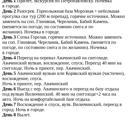
День 1
Прилет, экскурсия по Петропавловску. Ночевка
в городе.
День 2
Разогрев. Горнолыжная база Морозная + небольшая
прогулка ски тур (200 м перепад), горячие источники. Можно
заменить на соп. Глиняная, Черельчик, Бабий Камень.
(меняется по погоде, по состоянию снега и по
желанию). Ночевка в городе.
День 3
Сопка Горелая, горячие источники. Можно заменить
на соп. Глиняная, Черельчик, Бабий Камень. (меняется по
погоде, по состоянию снега и по желанию). Ночевка
в городе.
День 4
Переезд на перевал Авачинский на снегоходе.
Авачинский вулкан, восхождение, спуск. Переезд 40 мин на
снегоходе. Ночь в приюте, пер. Авачинский.
День 5
Авачинский вулкан или Корякский вулкан (частично),
восхождение, спуск.
Ночь в приюте, пер. Авачинский
День 6
Выезд с пер. Авачинского и переезд на базу отдыха
под вулкан Вилючинский. 40 мин на снегоходе+2 часа на
авто. Ночь на комфортабельной базе отдыха.
День 7
Восхождение и спуск, вулк. Вилючинский, переезд в
город. Ночь в городе.
День 8
Вылет.