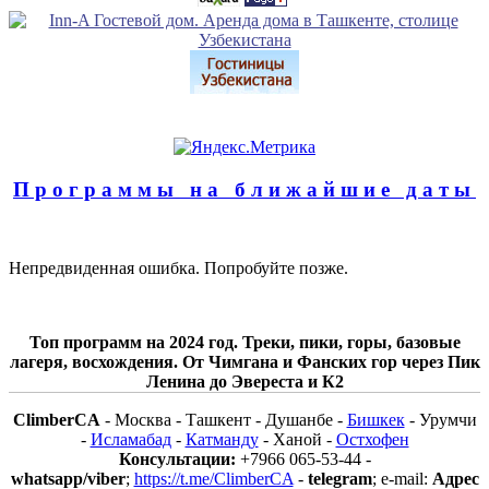
Программы на ближайшие даты
Непредвиденная ошибка. Попробуйте позже.
Топ программ на 2024 год. Треки, пики, горы, базовые
лагеря, восхождения. От Чимгана и Фанских гор через Пик
Ленина до Эвереста и К2
ClimberCA
- Москва - Ташкент - Душанбе -
Бишкек
- Урумчи
-
Исламабад
-
Катманду
- Ханой -
Остхофен
Консультации:
+7966 065-53-44 -
whatsapp/viber
;
https://t.me/ClimberCA
-
telegram
; e-mail:
Адрес