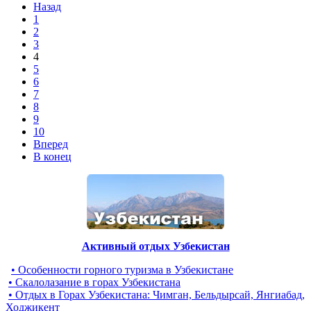
Назад
1
2
3
4
5
6
7
8
9
10
Вперед
В конец
Активный отдых Узбекистан
• Особенности горного туризма в Узбекистане
• Скалолазание в горах Узбекистана
• Отдых в Горах Узбекистана: Чимган, Бельдырсай, Янгиабад,
Ходжикент