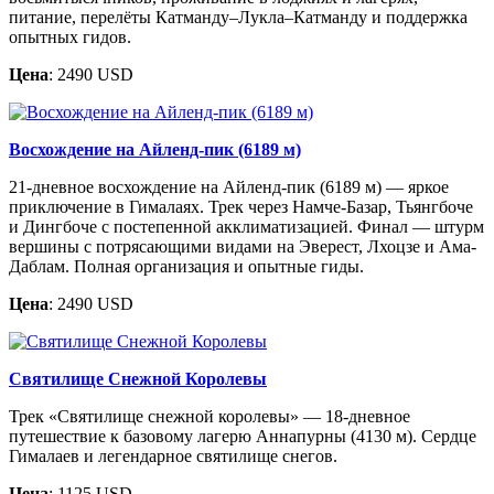
питание, перелёты Катманду–Лукла–Катманду и поддержка
опытных гидов.
Цена
: 2490 USD
Восхождение на Айленд-пик (6189 м)
21-дневное восхождение на Айленд-пик (6189 м) — яркое
приключение в Гималаях. Трек через Намче-Базар, Тьянгбоче
и Дингбоче с постепенной акклиматизацией. Финал — штурм
вершины с потрясающими видами на Эверест, Лхоцзе и Ама-
Даблам. Полная организация и опытные гиды.
Цена
: 2490 USD
Святилище Снежной Королевы
Трек «Святилище снежной королевы» — 18-дневное
путешествие к базовому лагерю Аннапурны (4130 м). Сердце
Гималаев и легендарное святилище снегов.
Цена
: 1125 USD