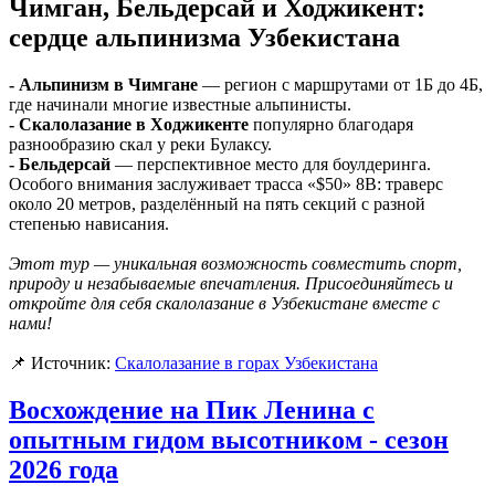
Чимган, Бельдерсай и Ходжикент:
сердце альпинизма Узбекистана
- Альпинизм в Чимгане
— регион с маршрутами от 1Б до 4Б,
где начинали многие известные альпинисты.
- Скалолазание в Ходжикенте
популярно благодаря
разнообразию скал у реки Булаксу.
- Бельдерсай
— перспективное место для боулдеринга.
Особого внимания заслуживает трасса «$50» 8B: траверс
около 20 метров, разделённый на пять секций с разной
степенью нависания.
Этот тур — уникальная возможность совместить спорт,
природу и незабываемые впечатления. Присоединяйтесь и
откройте для себя скалолазание в Узбекистане вместе с
нами!
📌 Источник:
Скалолазание в горах Узбекистана
Восхождение на Пик Ленина с
опытным гидом высотником - сезон
2026 года