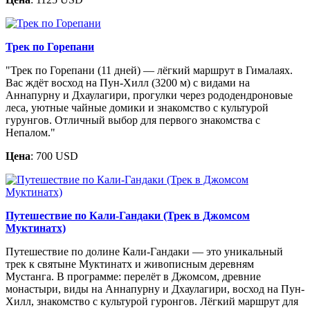
Трек по Горепани
"Трек по Горепани (11 дней) — лёгкий маршрут в Гималаях.
Вас ждёт восход на Пун-Хилл (3200 м) с видами на
Аннапурну и Дхаулагири, прогулки через рододендроновые
леса, уютные чайные домики и знакомство с культурой
гурунгов. Отличный выбор для первого знакомства с
Непалом."
Цена
: 700 USD
Путешествие по Кали-Гандаки (Трек в Джомсом
Муктинатх)
Путешествие по долине Кали-Гандаки — это уникальный
трек к святыне Муктинатх и живописным деревням
Мустанга. В программе: перелёт в Джомсом, древние
монастыри, виды на Аннапурну и Дхаулагири, восход на Пун-
Хилл, знакомство с культурой гуронгов. Лёгкий маршрут для