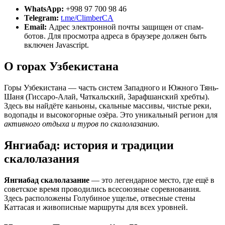
WhatsApp:
+998 97 700 98 46
Telegram:
t.me/ClimberCA
Email:
Адрес электронной почты защищен от спам-
ботов. Для просмотра адреса в браузере должен быть
включен Javascript.
О горах Узбекистана
Горы Узбекистана — часть систем Западного и Южного Тянь-
Шаня (Гиссаро-Алай, Чаткальский, Зарафшанский хребты).
Здесь вы найдёте каньоны, скальные массивы, чистые реки,
водопады и высокогорные озёра. Это уникальный регион для
активного отдыха и туров по скалолазанию
.
Янгиабад: история и традиции
скалолазания
Янгиабад скалолазание
— это легендарное место, где ещё в
советское время проводились всесоюзные соревнования.
Здесь расположены Голубиное ущелье, отвесные стены
Каттасая и живописные маршруты для всех уровней.