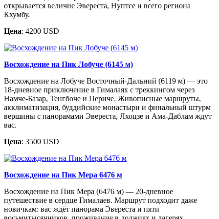
открывается величие Эвереста, Нуптсе и всего региона
Кхумбу.
Цена
: 4200 USD
Восхождение на Пик Лобуче (6145 м)
Восхождение на Лобуче Восточный-Дальний (6119 м) — это
18-дневное приключение в Гималаях с треккингом через
Намче-Базар, Тенгбоче и Периче. Живописные маршруты,
акклиматизация, буддийские монастыри и финальный штурм
вершины с панорамами Эвереста, Лхоцзе и Ама-Даблам ждут
вас.
Цена
: 3500 USD
Восхождение на Пик Мера 6476 м
Восхождение на Пик Мера (6476 м) — 20-дневное
путешествие в сердце Гималаев. Маршрут подходит даже
новичкам: вас ждёт панорама Эвереста и пяти
восьмитысячников, проживание в лоджиях и лагерях,