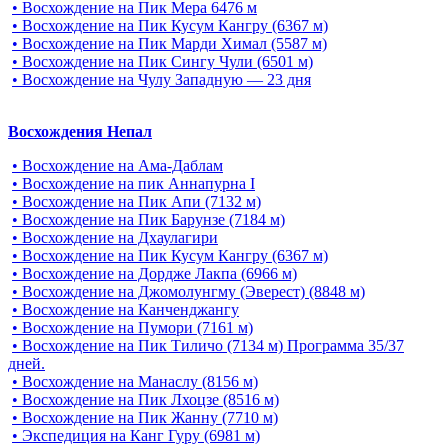
• Восхождение на Пик Мера 6476 м
• Восхождение на Пик Кусум Кангру (6367 м)
• Восхождение на Пик Марди Химал (5587 м)
• Восхождение на Пик Сингу Чули (6501 м)
• Восхождение на Чулу Западную — 23 дня
Восхождения Непал
• Восхождение на Ама-Даблам
• Восхождение на пик Аннапурна I
• Восхождение на Пик Апи (7132 м)
• Восхождение на Пик Барунзе (7184 м)
• Восхождение на Дхаулагири
• Восхождение на Пик Кусум Кангру (6367 м)
• Восхождение на Дордже Лакпа (6966 м)
• Восхождение на Джомолунгму (Эверест) (8848 м)
• Восхождение на Канченджангу
• Восхождение на Пумори (7161 м)
• Восхождение на Пик Тиличо (7134 м) Программа 35/37
дней.
• Восхождение на Манаслу (8156 м)
• Восхождение на Пик Лхоцзе (8516 м)
• Восхождение на Пик Жанну (7710 м)
• Экспедиция на Канг Гуру (6981 м)