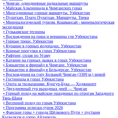
• Чимган, однодневные радиальные маршруты
• Майская Альпиниада в Чимганских горах
• Многодневные горные маршруты. Узбекистан
• Пулатхан. Плато Пулатхан. Маршруты. Треки
• Минералогический туризм. Кошмансай - минералогическая
экспедиция
• Гулькамские теснины
• Восхождения на пики и вершины гор Узбекистана
• Горные треки. Узбекистан
• Купание в горных водопадах. Узбекистан
• Конные прогулки в горах Узбекистана
• Рафтинг, сплав по Угаму
• Катание на горных лыжах в горах Узбекистана
• Бэккантри и фрирайд в Чимгане. Узбекистан
• Бэккантри и фрирайд в Бельдерсае. Узбекистан
• Восхождения на гору Большой Чимган (3309 м.) зимой
• Гостиницы в горах Узбекистана
• Охота за тюльпанами. Кунгур-Бука — Ходжикент
• Двухдневный тур выходных дней — Чимган
• Горный поход на майские праздники по отрогам Западного
Тянь-Шаня
• Весенний поход по горам Узбекистана
• Программа хелиски-туров 2026
• Фанские горы + города Шёлкового Пути + пустыня
Кызылкум и озеро Айдаркуль