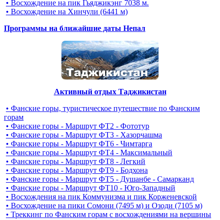
• Восхождение на пик Гьяджикэнг 7038 м.
• Восхождение на Хинчули (6441 м)
Программы на ближайшие даты Непал
Активный отдых Таджикистан
• Фанские горы, туристическое путешествие по Фанским
горам
• Фанские горы - Маршрут ФТ2 - Фототур
• Фанские горы - Маршрут ФТ3 - Хазорчашма
• Фанские горы - Маршрут ФТ6 - Чимтарга
• Фанские горы - Маршрут ФТ4 - Максимальный
• Фанские горы - Маршрут ФТ8 - Легкий
• Фанские горы - Маршрут ФТ9 - Бодхона
• Фанские горы - Маршрут ФТ5 - Душанбе - Самарканд
• Фанские горы - Маршрут ФТ10 - Юго-Западный
• Восхождения на пик Коммунизма и пик Корженевской
• Восхождение на пики Сомони (7495 м) и Озоди (7105 м)
• Треккинг по Фанским горам c восхождениями на вершины