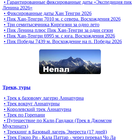
• Гарантированные фиксированные даты «Экспедиция пик
Ленина 2026»
• Фиксированные даты Хан Тенгри 2026
• Пик Хан-Тенгри 7010 м. с севера. Восхождения 2026
• Три семитысячника Киргизии за одно лето
• Пик Ленина плюс Пик Хан-Тенгри за один сезон
• Пик Хан-Тенгри 6995 м. c юга. Восхождения 2026
• Пик Победы 7439 м. Восхождение на п. Победы 2026
Треки, туры
• Трек к базовому лагерю Аннапурна
• Трек вокруг Аннапурны
• Королевский трек Аннапурна
• Трек по Горепани
• Путешествие по Кали-Гандаки (Трек в Джомсом
Муктинатх)
• Треккинг в Базовый лагерь Эвереста (17 дней)
• Трек Гокио Ри - Кала Паттар - через перевал Чо Ла