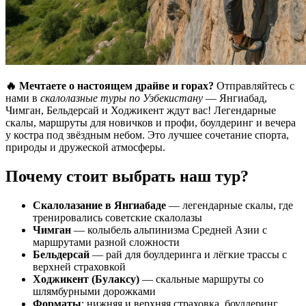
🔥 Мечтаете о настоящем драйве и горах?
Отправляйтесь с
нами в
скалолазные туры по Узбекистану
— Янгиабад,
Чимган, Бельдерсай и Ходжикент ждут вас! Легендарные
скалы, маршруты для новичков и профи, боулдеринг и вечера
у костра под звёздным небом. Это лучшее сочетание спорта,
природы и дружеской атмосферы.
Почему стоит выбрать наш тур?
Скалолазание в Янгиабаде
— легендарные скалы, где
тренировались советские скалолазы
Чимган
— колыбель альпинизма Средней Азии с
маршрутами разной сложности
Бельдерсай
— рай для боулдеринга и лёгкие трассы с
верхней страховкой
Ходжикент (Булаксу)
— скальные маршруты со
шлямбурными дорожками
Форматы
: нижняя и верхняя страховка, боулдеринг