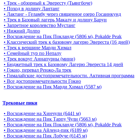
• Трек - обзорный к Эвересту (Тьянгбоче)
• Поход в долину Лантанг
• Лактанг - Геламбу через священное озеро Госаинкунд
• Трек в Базовый лагерь Макалу и долину Барун
• Запретное королевство Мустанг
• Нижний Долпо
• Восхождение на Пик Покланде (5806 м), Pokalde Peak
• Классический трек к базовому лагерю Эвереста (16 дней)
• Трек к вершине Марди Химал
• Семейный тур по Непалу
• Трек вокруг Аннапурны (мини)
• Бюджетный трек к Базовому Лагерю Эвереста 14 дней
• Гокио, перевал Ренжо-Ла трек
• Гималайские достопримечательности. Активная программа
• Все достопримечательности Гокио
• Восхождение на Пик Марди Химал (5587 м)
Трековые пики
• Восхождение на Хинчули (6441 м)
• Восхождение на Пик Тарпу Чули (5663 м)
• Восхождение на Пик Покланде (5806 м), Pokalde Peak
• Восхождение на Айленд-пик (6189 м)
• Восхождение на Пик Лобуче (6145 м)