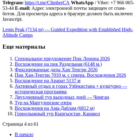
Telegram:
https://t.me/ClimberCA
WhatsApp
/ Viber: +7 966 065-
53-44
E-mail:
Адрес электронной почты защищен от спам-
ботов. Для просмотра адреса в браузере должен быть включен
Javascript.
Lenin Peak (7134 m) — Guided Expedition with Established High-
Altitude Camps
Еще материалы
Специальное предложение Пик Ленина 2026
Восхождение на пик Раздельная (6148 м.)
Фиксированные даты Хан Тенгри 2026
Пик Хан-Тенгри 7010 м. с севера. Восхождения 2026
Восхождение на Арарат 5137 м
Активный отдых в горах Узбекистана + культурно —
историческая программа
Двухдневный тур выходных дней — Чимган
Тур на Маргузорские озера
Восхождения на Ама-Даблам (6812 м)
Горнолыжный тур Кыргызстан, Каракол
Страница 4 из 61
В начало