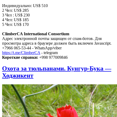
Индивидуально: US$ 510
2 Чел: US$ 285
3 Чел : US$ 230
4 Чел: US$ 185
5 Чел: US$ 170
ClimberCA International Consortium
Адрес электронной почты защищен от спам-ботов. Для
просмотра адреса в браузере должен быть включен Javascript.
+7966 065-53-44 - WhatsApp/viber
https://t.me/ClimberCA
- telegram
Короткие справки:
+998 977009846
Охота за тюльпанами. Кунгур-Бука —
Ходжикент