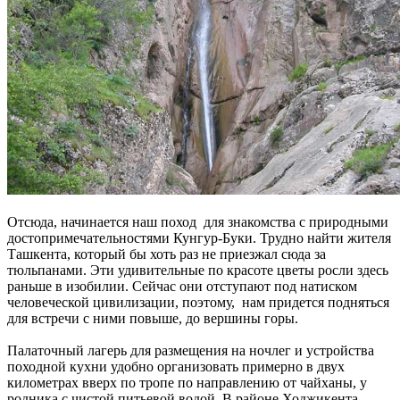
Отсюда, начинается наш поход для знакомства с природными
достопримечательностями Кунгур-Буки. Трудно найти жителя
Ташкента, который бы хоть раз не приезжал сюда за
тюльпанами. Эти удивительные по красоте цветы росли здесь
раньше в изобилии. Сейчас они отступают под натиском
человеческой цивилизации, поэтому, нам придется подняться
для встречи с ними повыше, до вершины горы.
Палаточный лагерь для размещения на ночлег и устройства
походной кухни удобно организовать примерно в двух
километрах вверх по тропе по направлению от чайханы, у
родника с чистой питьевой водой. В районе Ходжикента