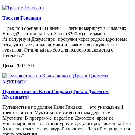
Трек по Горепани
"Трек по Горепани (11 дней) — лёгкий маршрут в Гималаях.
Вас ждёт восход на Пун-Хилл (3200 м) с видами на
Аннапурну и Дхаулагири, прогулки через рододендроновые
леса, уютные чайные домики и знакомство с культурой
гурунгов. Отличный выбор для первого знакомства с
Непалом."
Цена
: 700 USD
Путешествие по Кали-Гандаки (Трек в Джомсом
Муктинатх)
Путешествие по долине Кали-Гандаки — это уникальный
трек к святыне Муктинатх и живописным деревням
Мустанга. В программе: перелёт в Джомсом, древние
монастыри, виды на Аннапурну и Дхаулагири, восход на Пун-
Хилл, знакомство с культурой гуронгов. Лёгкий маршрут для
ярких открытий!