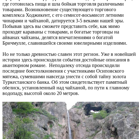
где готовилась пища и шла бойкая торговля различными
товарами. Возникновение существующего торгового
комплекса Ходжикент, с его семисот-восьмисот летними
чинарами и чайханой, датируется 3-5 веками нашей эры.
Побывав здесь вы сможете представить себе, как мимо
проходят караваны с товарами, и богатые торговцы на
айванах чайханы, делятся впечатлениями о богатой
Бричмулле, славившейся своими ювелирными изделиями.
Но не только древностью славен этот регион. Уже в новейшей
истории здесь происходили события достойные описания в
авантюрном романе. Неподалеку отсюда происходили
последние боестолкновения с участниками Осиповского
мятежа, сумевшими навсегда унести с собой тайну золота
Туркестанского банка. Об этом свидетельствует памятный
обелиск, установленный над чайханой, по пути к главному
водопаду, высотой около 20 метров.