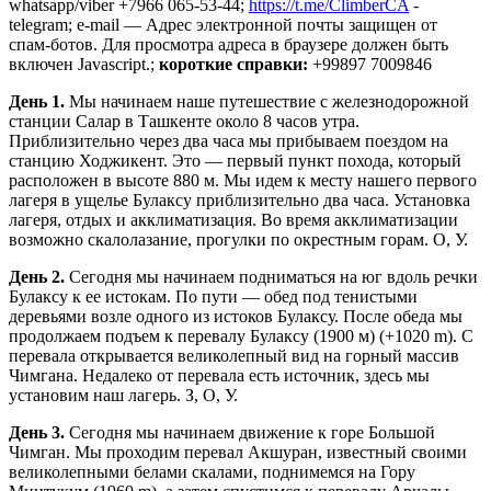
whatsapp/viber +7966 065-53-44;
https://t.me/ClimberCA
-
telegram; e-mail —
Адрес электронной почты защищен от
спам-ботов. Для просмотра адреса в браузере должен быть
включен Javascript.
;
короткие справки:
+99897 7009846
День 1.
Мы начинаем наше путешествие с железнодорожной
станции Салар в Ташкенте около 8 часов утра.
Приблизительно через два часа мы прибываем поездом на
станцию Ходжикент. Это — первый пункт похода, который
расположен в высоте 880 м. Мы идем к месту нашего первого
лагеря в ущелье Булаксу приблизительно два часа. Установка
лагеря, отдых и акклиматизация. Во время акклиматизации
возможно скалолазание, прогулки по окрестным горам. О, У.
День 2.
Сегодня мы начинаем подниматься на юг вдоль речки
Булаксу к ее истокам. По пути — обед под тенистыми
деревьями возле одного из истоков Булаксу. После обеда мы
продолжаем подъем к перевалу Булаксу (1900 м) (+1020 m). С
перевала открывается великолепный вид на горный массив
Чимгана. Недалеко от перевала есть источник, здесь мы
установим наш лагерь. З, О, У.
День 3.
Сегодня мы начинаем движение к горе Большой
Чимган. Мы проходим перевал Акшуран, известный своими
великолепными белами скалами, поднимемся на Гору