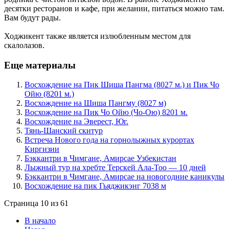
десятки ресторанов и кафе, при желании, питаться можно там.
Вам будут рады.
Ходжикент также является излюбленным местом для
скалолазов.
Еще материалы
Восхождение на Пик Шиша Пангма (8027 м.) и Пик Чо
Ойю (8201 м.)
Восхождение на Шиша Пангму (8027 м)
Восхождение на Пик Чо Ойю (Чо-Ою) 8201 м.
Восхождение на Эверест, Юг.
Тянь-Шанский скитур
Встреча Нового года на горнолыжных курортах
Киргизии
Бэккантри в Чимгане, Амирсае Узбекистан
Лыжный тур на хребте Терскей Ала-Тоо — 10 дней
Бэккантри в Чимгане, Амирсае на новогодние каникулы
Восхождение на пик Гьяджикэнг 7038 м
Страница 10 из 61
В начало