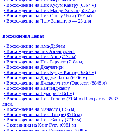
• Восхождение на Пик Кусум Кангру (6367 м)
• Восхождение на Пик Марди Химал (5587 м)
• Восхождение на Пик Сингу Чули (6501 м)
• Восхождение на Чулу Западную — 23 дня
Восхождения Непал
• Восхождение на Ама-Даблам
• Восхождение на пик Аннапурна I
• Восхождение на Пик Апи (7132 м)
• Восхождение на Пик Барунзе (7184 м)
• Восхождение на Дхаулагири
• Восхождение на Пик Кусум Кангру (6367 м)
• Восхождение на Дордже Лакпа (6966 м)
• Восхождение на Джомолунгму (Эверест) (8848 м)
• Восхождение на Канченджангу
• Восхождение на Пумори (7161 м)
• Восхождение на Пик Тиличо (7134 м) Программа 35/37
дней.
• Восхождение на Манаслу (8156 м)
• Восхождение на Пик Лхоцзе (8516 м)
• Восхождение на Пик Жанну (7710 м)
• Экспедиция на Канг Гуру (6981 м)
• Восхождение на пик Гьяджикэнг 7038 м.