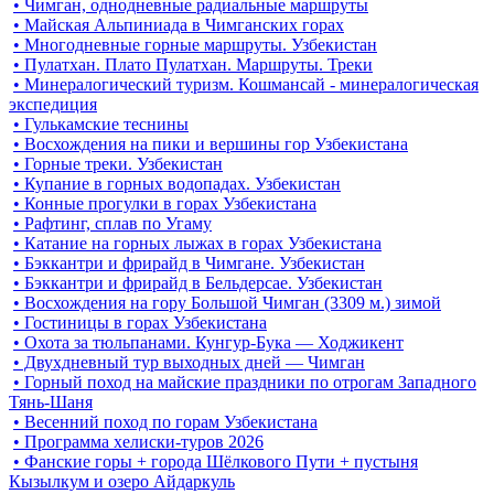
• Чимган, однодневные радиальные маршруты
• Майская Альпиниада в Чимганских горах
• Многодневные горные маршруты. Узбекистан
• Пулатхан. Плато Пулатхан. Маршруты. Треки
• Минералогический туризм. Кошмансай - минералогическая
экспедиция
• Гулькамские теснины
• Восхождения на пики и вершины гор Узбекистана
• Горные треки. Узбекистан
• Купание в горных водопадах. Узбекистан
• Конные прогулки в горах Узбекистана
• Рафтинг, сплав по Угаму
• Катание на горных лыжах в горах Узбекистана
• Бэккантри и фрирайд в Чимгане. Узбекистан
• Бэккантри и фрирайд в Бельдерсае. Узбекистан
• Восхождения на гору Большой Чимган (3309 м.) зимой
• Гостиницы в горах Узбекистана
• Охота за тюльпанами. Кунгур-Бука — Ходжикент
• Двухдневный тур выходных дней — Чимган
• Горный поход на майские праздники по отрогам Западного
Тянь-Шаня
• Весенний поход по горам Узбекистана
• Программа хелиски-туров 2026
• Фанские горы + города Шёлкового Пути + пустыня
Кызылкум и озеро Айдаркуль