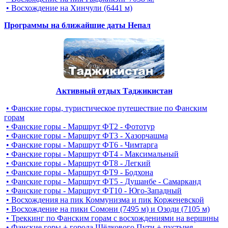
• Восхождение на Хинчули (6441 м)
Программы на ближайшие даты Непал
Активный отдых Таджикистан
• Фанские горы, туристическое путешествие по Фанским
горам
• Фанские горы - Маршрут ФТ2 - Фототур
• Фанские горы - Маршрут ФТ3 - Хазорчашма
• Фанские горы - Маршрут ФТ6 - Чимтарга
• Фанские горы - Маршрут ФТ4 - Максимальный
• Фанские горы - Маршрут ФТ8 - Легкий
• Фанские горы - Маршрут ФТ9 - Бодхона
• Фанские горы - Маршрут ФТ5 - Душанбе - Самарканд
• Фанские горы - Маршрут ФТ10 - Юго-Западный
• Восхождения на пик Коммунизма и пик Корженевской
• Восхождение на пики Сомони (7495 м) и Озоди (7105 м)
• Треккинг по Фанским горам c восхождениями на вершины
• Фанские горы + города Шёлкового Пути + пустыня