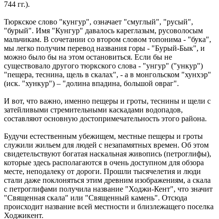
744 гг.).
Тюркское слово "кунгур", означает "смуглый", "русый",
"бурый". Имя "Кунгур" давалось кареглазым, русоволосым
мальчикам. В сочетании со втором словом топонима - "бука",
мы легко получим перевод названия горы - "Бурый-Бык", и
можно было бы на этом остановиться. Если бы не
существовало другого тюркского слова - "унгур" ("ункур")
"пещера, теснина, щель в скалах", - а в монгольском "хунхэр"
(иск. "хункур") – "долина впадина, большой овраг".
И вот, что важно, именно пещеры и гроты, теснины и щели с
затейливыми стремительными каскадами водопадов,
составляют основную достопримечательность этого района.
Будучи естественным убежищем, местные пещеры и гроты
служили жильем для людей с незапамятных времен. Об этом
свидетельствуют богатая наскальная живопись (петроглифы),
которые здесь располагаются в очень доступном для обзора
месте, неподалеку от дороги. Прошли тысячелетия и люди
стали даже поклоняться этим древним изображениям, а скала
с петроглифами получила название "Ходжи-Кент", что значит
"Священная скала" или "Священный камень". Отсюда
происходит название всей местности и близлежащего поселка
Ходжикент.