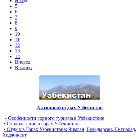
Назад
5
6
7
8
9
10
11
12
13
14
Вперед
В конец
Активный отдых Узбекистан
• Особенности горного туризма в Узбекистане
• Скалолазание в горах Узбекистана
• Отдых в Горах Узбекистана: Чимган, Бельдырсай, Янгиабад,
Ходжикент