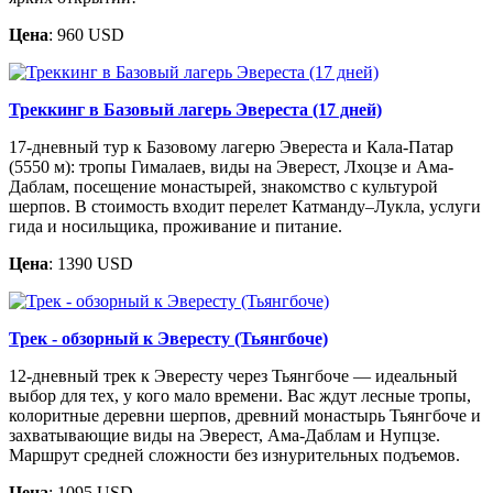
Цена
: 960 USD
Треккинг в Базовый лагерь Эвереста (17 дней)
17-дневный тур к Базовому лагерю Эвереста и Кала-Патар
(5550 м): тропы Гималаев, виды на Эверест, Лхоцзе и Ама-
Даблам, посещение монастырей, знакомство с культурой
шерпов. В стоимость входит перелет Катманду–Лукла, услуги
гида и носильщика, проживание и питание.
Цена
: 1390 USD
Трек - обзорный к Эвересту (Тьянгбоче)
12-дневный трек к Эвересту через Тьянгбоче — идеальный
выбор для тех, у кого мало времени. Вас ждут лесные тропы,
колоритные деревни шерпов, древний монастырь Тьянгбоче и
захватывающие виды на Эверест, Ама-Даблам и Нупцзе.
Маршрут средней сложности без изнурительных подъемов.
Цена
: 1095 USD