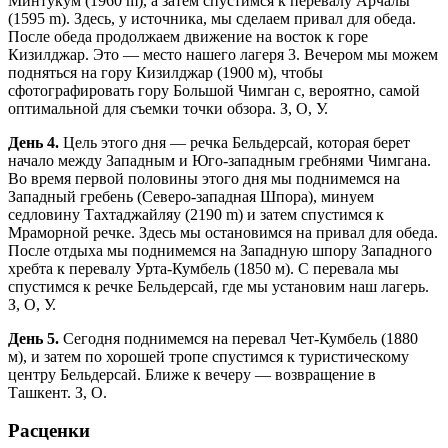
Минтукум (1960 m), а затем спустимся к перевалу Арчалы
(1595 m). Здесь, у источника, мы сделаем привал для обеда.
После обеда продолжаем движение на восток к горе
Кизилджар. Это — место нашего лагеря 3. Вечером мы можем
подняться на гору Кизилджар (1900 м), чтобы
сфотографировать гору Большой Чимган с, вероятно, самой
оптимальной для съемки точки обзора. З, О, У.
День 4.
Цель этого дня — речка Бельдерсай, которая берет
начало между Западным и Юго-западным гребнями Чимгана.
Во время первой половины этого дня мы поднимемся на
Западный гребень (Северо-западная Шпора), минуем
седловину Тахтаджайляу (2190 m) и затем спустимся к
Мраморной речке. Здесь мы остановимся на привал для обеда.
После отдыха мы поднимемся на Западную шпору Западного
хребта к перевалу Урта-Кумбель (1850 м). С перевала мы
спустимся к речке Бельдерсай, где мы установим наш лагерь.
З, О, У.
День 5.
Сегодня поднимемся на перевал Чет-Кумбель (1880
м), и затем по хорошей тропе спустимся к туристическому
центру Бельдерсай. Ближе к вечеру — возвращение в
Ташкент. З, О.
Расценки