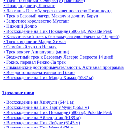
• Трек - обзорный к Эвересту (Тьянгбоче)
• Поход в долину Лантанг
• Лактанг - Геламбу через священное озеро Госаинкунд
• Трек в Базовый лагерь Макалу и долину Барун
• Запретное королевство Мустанг
• Нижний Долпо
• Восхождение на Пик Покланде (5806 м), Pokalde Peak
• Классический трек к базовому лагерю Эвереста (16 дней)
• Трек к вершине Марди Химал
• Семейный тур по Непалу
• Трек вокруг Аннапурны (мини)
• Бюджетный трек к Базовому Лагерю Эвереста 14 дней
• Гокио, перевал Ренжо-Ла трек
• Гималайские достопримечательности. Активная программа
• Все достопримечательности Гокио
• Восхождение на Пик Марди Химал (5587 м)
Трековые пики
• Восхождение на Хинчули (6441 м)
• Восхождение на Пик Тарпу Чули (5663 м)
• Восхождение на Пик Покланде (5806 м), Pokalde Peak
• Восхождение на Айленд-пик (6189 м)
• Восхождение на Пик Лобуче (6145 м)
• Восхождение на Пик Мера 6476 м