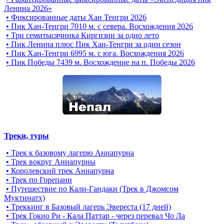
Ленина 2026»
• Фиксированные даты Хан Тенгри 2026
• Пик Хан-Тенгри 7010 м. с севера. Восхождения 2026
• Три семитысячника Киргизии за одно лето
• Пик Ленина плюс Пик Хан-Тенгри за один сезон
• Пик Хан-Тенгри 6995 м. c юга. Восхождения 2026
• Пик Победы 7439 м. Восхождение на п. Победы 2026
Треки, туры
• Трек к базовому лагерю Аннапурна
• Трек вокруг Аннапурны
• Королевский трек Аннапурна
• Трек по Горепани
• Путешествие по Кали-Гандаки (Трек в Джомсом
Муктинатх)
• Треккинг в Базовый лагерь Эвереста (17 дней)
• Трек Гокио Ри - Кала Паттар - через перевал Чо Ла