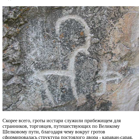
Скорее всего, гроты исстари служили прибежищем для
странников, торговцев, путешествующих по Великому
Шелковому пути, благодаря чему вокруг гротов
сформировалась структура постоялого двора - караван-сарая,