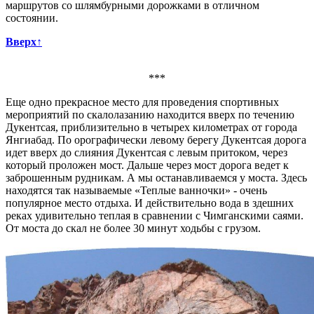
маршрутов со шлямбурными дорожками в отличном
состоянии.
Вверх↑
***
Еще одно прекрасное место для проведения спортивных
мероприятий по скалолазанию находится вверх по течению
Дукентсая, приблизительно в четырех километрах от города
Янгиабад. По орографически левому берегу Дукентсая дорога
идет вверх до слияния Дукентсая с левым притоком, через
который проложен мост. Дальше через мост дорога ведет к
заброшенным рудникам. А мы останавливаемся у моста. Здесь
находятся так называемые «Теплые ванночки» - очень
популярное место отдыха. И действительно вода в здешних
реках удивительно теплая в сравнении с Чимганскими саями.
От моста до скал не более 30 минут ходьбы с грузом.