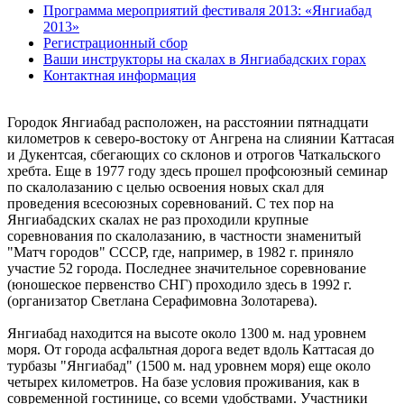
Программа мероприятий фестиваля 2013: «Янгиабад
2013»
Регистрационный сбор
Ваши инструкторы на скалах в Янгиабадских горах
Контактная информация
Городок Янгиабад расположен, на расстоянии пятнадцати
километров к северо-востоку от Ангрена на слиянии Каттасая
и Дукентсая, сбегающих со склонов и отрогов Чаткальского
хребта. Еще в 1977 году здесь прошел профсоюзный семинар
по скалолазанию с целью освоения новых скал для
проведения всесоюзных соревнований. С тех пор на
Янгиабадских скалах не раз проходили крупные
соревнования по скалолазанию, в частности знаменитый
"Матч городов" СССР, где, например, в 1982 г. приняло
участие 52 города. Последнее значительное соревнование
(юношеское первенство СНГ) проходило здесь в 1992 г.
(организатор Светлана Серафимовна Золотарева).
Янгиабад находится на высоте около 1300 м. над уровнем
моря. От города асфальтная дорога ведет вдоль Каттасая до
турбазы "Янгиабад" (1500 м. над уровнем моря) еще около
четырех километров. На базе условия проживания, как в
современной гостинице, со всеми удобствами. Участники