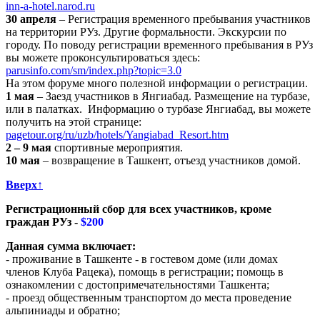
inn-a-hotel.narod.ru
30 апреля
– Регистрация временного пребывания участников
на территории РУз. Другие формальности. Экскурсии по
городу. По поводу регистрации временного пребывания в РУз
вы можете проконсультироваться здесь:
parusinfo.com/sm/index.php?topic=3.0
На этом форуме много полезной информации о регистрации.
1 мая
– Заезд участников в Янгиабад. Размещение на турбазе,
или в палатках. Информацию о турбазе Янгиабад, вы можете
получить на этой странице:
pagetour.org/ru/uzb/hotels/Yangiabad_Resort.htm
2 – 9 мая
спортивные мероприятия.
10 мая
– возвращение в Ташкент, отъезд участников домой.
Вверх↑
Регистрационный сбор для всех участников, кроме
граждан РУз -
$200
Данная сумма включает:
- проживание в Ташкенте - в гостевом доме (или домах
членов Клуба Рацека), помощь в регистрации; помощь в
ознакомлении с достопримечательностями Ташкента;
- проезд общественным транспортом до места проведение
альпиниады и обратно;