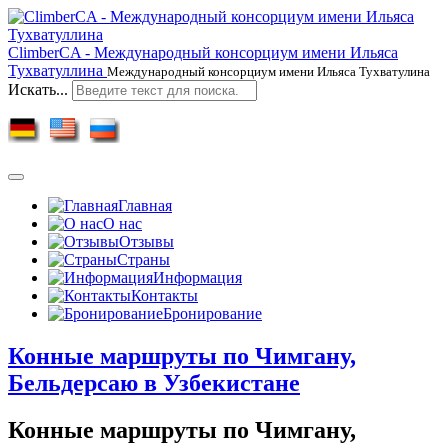
ClimberCA - Международный консорциум имени Ильяса
Тухватуллина
Международный консорциум имени Ильяса Тухватулина
Искать...
Главная
О нас
Отзывы
Страны
Информация
Контакты
Бронирование
Конные маршруты по Чимгану,
Бельдерсаю в Узбекистане
Конные маршруты по Чимгану,