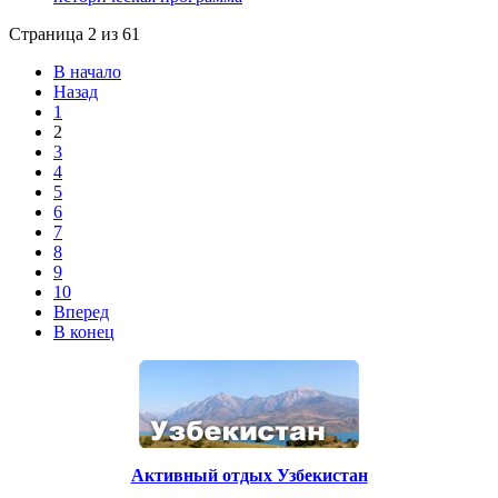
Страница 2 из 61
В начало
Назад
1
2
3
4
5
6
7
8
9
10
Вперед
В конец
Активный отдых Узбекистан