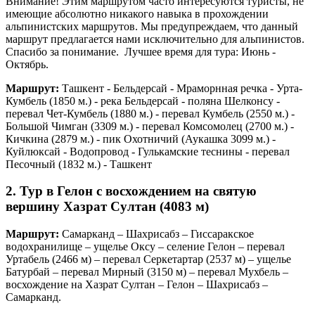
Внимание! Этим маршрутом часто интересуются туристы, не
имеющие абсолютно никакого навыка в прохождении
альпинистских маршрутов. Мы предупреждаем, что данный
маршрут предлагается нами исключительно для альпинистов.
Спасибо за понимание. Лучшее время для тура: Июнь -
Октябрь.
Маршрут:
Ташкент - Бельдерсай - Мраморнная речка - Урта-
Кумбель (1850 м.) - река Бельдерсай - поляна Шелконсу -
перевал Чет-Кумбель (1880 м.) - перевал Кумбель (2550 м.) -
Большой Чимган (3309 м.) - перевал Комсомолец (2700 м.) -
Кичкина (2879 м.) - пик Охотничий (Аукашка 3099 м.) -
Куйлюксай - Водопровод - Гулькамские теснины - перевал
Песочный (1832 м.) - Ташкент
2. Тур в Гелон с восхождением на святую
вершину Хазрат Султан (4083 м)
Маршрут:
Самарканд – Шахрисабз – Гиссаракское
водохранилище – ущелье Оксу – селение Гелон – перевал
Уртабель (2466 м) – перевал Серкетартар (2537 м) – ущелье
Батурбай – перевал Мирный (3150 м) – перевал Мухбель –
восхождение на Хазрат Султан – Гелон – Шахрисабз –
Самарканд.