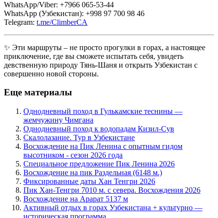
WhatsApp/Viber: +7966 065-53-44
WhatsApp (Узбекистан): +998 97 700 98 46
Telegram:
t.me/ClimberCA
✨ Эти маршруты – не просто прогулки в горах, а настоящее
приключение, где вы сможете испытать себя, увидеть
девственную природу Тянь-Шаня и открыть Узбекистан с
совершенно новой стороны.
Еще материалы
Однодневный поход в Гулькамские теснины —
жемчужину Чимгана
Однодневный поход к водопадам Кизил-Сув
Скалолазание. Тур в Узбекистане
Восхождение на Пик Ленина с опытным гидом
высотником - сезон 2026 года
Специальное предложение Пик Ленина 2026
Восхождение на пик Раздельная (6148 м.)
Фиксированные даты Хан Тенгри 2026
Пик Хан-Тенгри 7010 м. с севера. Восхождения 2026
Восхождение на Арарат 5137 м
Активный отдых в горах Узбекистана + культурно —
историческая программа