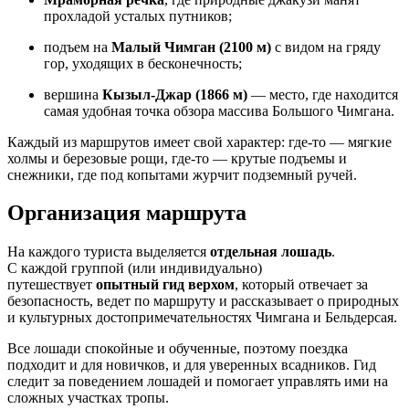
прохладой усталых путников;
подъем на
Малый Чимган (2100 м)
с видом на гряду
гор, уходящих в бесконечность;
вершина
Кызыл-Джар (1866 м)
— место, где находится
самая удобная точка обзора массива Большого Чимгана.
Каждый из маршрутов имеет свой характер: где-то — мягкие
холмы и березовые рощи, где-то — крутые подъемы и
снежники, где под копытами журчит подземный ручей.
Организация маршрута
На каждого туриста выделяется
отдельная лошадь
.
С каждой группой (или индивидуально)
путешествует
опытный гид верхом
, который отвечает за
безопасность, ведет по маршруту и рассказывает о природных
и культурных достопримечательностях Чимгана и Бельдерсая.
Все лошади спокойные и обученные, поэтому поездка
подходит и для новичков, и для уверенных всадников. Гид
следит за поведением лошадей и помогает управлять ими на
сложных участках тропы.