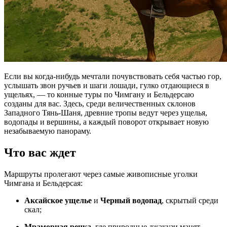
Если вы когда-нибудь мечтали почувствовать себя частью гор,
услышать звон ручьев и шаги лошади, гулко отдающиеся в
ущельях, — то конные туры по Чимгану и Бельдерсаю
созданы для вас. Здесь, среди величественных склонов
Западного Тянь-Шаня, древние тропы ведут через ущелья,
водопады и вершины, а каждый поворот открывает новую
незабываемую панораму.
Что вас ждет
Маршруты пролегают через самые живописные уголки
Чимгана и Бельдерсая:
Аксайское ущелье
и
Черный водопад
, скрытый среди
скал;
Мраморная речка
, где природные джакузи манят